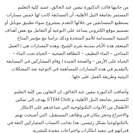
من جانبها قالت الدكتورة نيفين عبد الخالق، عميد كلية التعليم
المستمر بجامعة النيل الأهلية، أن المسابقة كانت لها خمس مسارات
يستطيع المتسابقين من خلالها التقدم بمشروع سواء تطبيق موبايل أو
تصميم موقع الكتروني يساعد على التوعية أو التعامل مع بعض أهداف
التنمية المستدامة للأمم المتحدة وذلك تزامنا مع مؤتمر المناخ
المنعقد هذه الأيام بمدينة شرم الشيخ، وهذه المسارات هي ( العمل
المناخي – الماء النظيف – النظافة الصحية – الحياة تحت الماء –
الحياة على الأرض – والصحة الجيدة ) وقام المشاركين في المسابقة
بالتقديم في هذه المسارات للمساهمة في التوعية ضد المشكلات
البيئية وطريقة العمل على حلها .
وأضافت الدكتورة نيفين عبد الخالق، ان التعاون بين كلية التعليم
المستمر بجامعة النيل الأهلية، و STEM Club يهدف إلى تمكين
الأطفال من الأدوات التكنولوجية التي تساعدهم على الابتكار
والاختراع وحجز مكان في وظائف المستقبل، التي أصبحت تهتم
بالتكنولوجيا بشكل رئيسي، هذا بجانب اكتساب المشاركين الثقة في
قدراتهم في تنفيذ ابتكارات واختراعات مفيدة للبشرية.