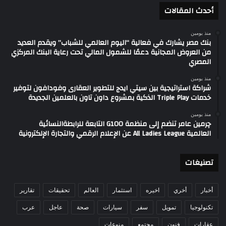
أحدث المقالات
منذ يومين
بنك مصر يشارك في فعالية “اليوم العالمي للشباب” ويقدم العديد
من العروض المجانية دعمًا للشمول المالي تحت رعاية البنك المركزي
المصري
منذ يومين
شراكة استراتيجية بين سيتي ايدج للتطوير العقارى وفودافون لتوفير
خدمات Triple Play الذكية بمشروع داون تاون بالعلمين الجديدة
منذ يومين
چرمين عامر تنضم إلى منظمة G100 التابعة للرابطةالنسائية
العالمية All Ladies League عن الإعلام الرقمي والتجارة الإلكترونية
تصنيغات
أخبار
أخري
اخيره
استثمار
العالم
تحقيقات
تقارير
تكنولوجيا
تمويل
سفر
سيارات
صحة
عاجل
عرب
عقارات
فنون
مجتمع
منوعات