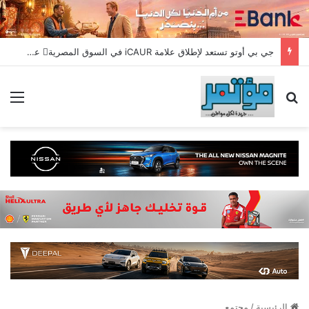
جي بي أوتو تستعد لإطلاق علامة iCAUR في السوق المصرية علامة عالمية جديدة لسيارات الطاقة الجديدة تجمع بين التكنولوجيا الذكية والتصميم الجريء وروح المغامر
بحث عن
الق
الرئيسية
/
مجتمع