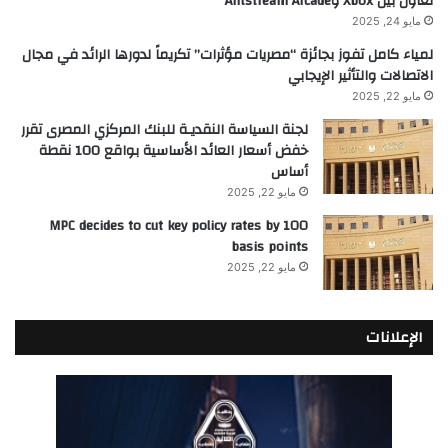
تعاون بين Xbox وAntstream Arcade
مايو 24, 2025
لمياء كامل تفوز بجائزة “مصريات مؤثرات” تكريماً لدورها الرائد في مجال
الاتصالات والتأثير الإيجابي
مايو 22, 2025
لجنة السياسة النقديـة للبنك المركزي المصرى تقرر
خفض أسعار العائد الأساسية بواقع 100 نقطة
أساس
مايو 22, 2025
MPC decides to cut key policy rates by 100
basis points
مايو 22, 2025
الإعلانات