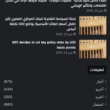
لمياء كامل تفوز بجائزة “مصريات مؤثرات” تكريماً لدورها الرائد في مجال
الاتصالات والتأثير الإيجابي
مايو 22, 2025
لجنة السياسة النقديـة للبنك المركزي المصرى تقرر
خفض أسعار العائد الأساسية بواقع 100 نقطة
أساس
مايو 22, 2025
MPC decides to cut key policy rates by 100
basis points
مايو 22, 2025
تصنيفات
أخبار
(673)
أخري
(434)
اخيره
(292)
استثمار
(660)