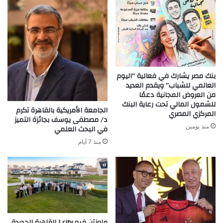
بنك مصر يشارك في فعالية “اليوم
العالمي للشباب” ويقدم العديد
من العروض المجانية دعمًا
للشمول المالي تحت رعاية البنك
الجامعة الأمريكية بالقاهرة تكرم
المركزي المصري
د/ مصطفى يوسف بجائزة التميز
منذ يومين
في البحث العلمي
منذ 7 أيام
ماونتن فيو I city القاهرة الجديدة