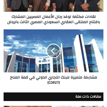
المشارك
بافتتاح
الملتقى
لقاءات مكثفة لوفد رجال الأعمال المصريين المشارك
العقاري
بافتتاح الملتقى العقاري السعودي المصري الثالث بالرياض
السعودي
المصري
الثالث
مشاركة
بالرياض
متميزة
للبنك
التجاري
الدولي
في
قمة
المناخ
(COP27)
مشاركة متميزة للبنك التجاري الدولي في قمة المناخ
(COP27)
مقالات ذات صلة