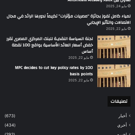
تعاون بين Xbox وAntstream Arcade
مايو 24, 2025
لمياء كامل تفوز بجائزة “مصريات مؤثرات” تكريماً لدورها الرائد في مجال
الاتصالات والتأثير الإيجابي
مايو 22, 2025
لجنة السياسة النقديـة للبنك المركزي المصرى تقرر
خفض أسعار العائد الأساسية بواقع 100 نقطة
أساس
مايو 22, 2025
MPC decides to cut key policy rates by 100
basis points
مايو 22, 2025
تصنيفات
أخبار
(673)
أخري
(434)
اخيره
(292)