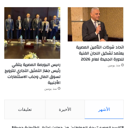
اتحاد شركات التأمين المصرية
يعتمد تشكيل اللجان الفنية
للدورة الجديدة لعام 2026
رءيس البورصة المصرية يلتقي
منذ يومين
رئيس جهاز التمثيل التجاري للترويج
لسوق المال وجذب الاستثمارات
الأجنبية
منذ يومين
الأشهر
الأخيرة
تعليقات
*”البريد المصري” يحذر المواطنين من حملات احتيال إلكترونية جديدة*