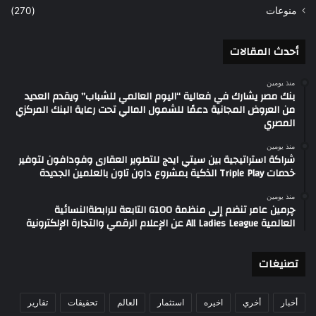
منوعات
(270)
أحدث المقالات
منذ يومين
بنك مصر يشارك في فعالية “اليوم العالمي للشباب” ويقدم العديد
من العروض المجانية دعمًا للشمول المالي تحت رعاية البنك المركزي
المصري
منذ يومين
شراكة استراتيجية بين سيتي ايدج للتطوير العقارى وفودافون لتوفير
خدمات Triple Play الذكية بمشروع داون تاون بالعلمين الجديدة
منذ يومين
چرمين عامر تنضم إلى منظمة G100 التابعة للرابطةالنسائية
العالمية All Ladies League عن الإعلام الرقمي والتجارة الإلكترونية
تصنيغات
أخبار
أخري
اخيره
استثمار
العالم
تحقيقات
تقارير