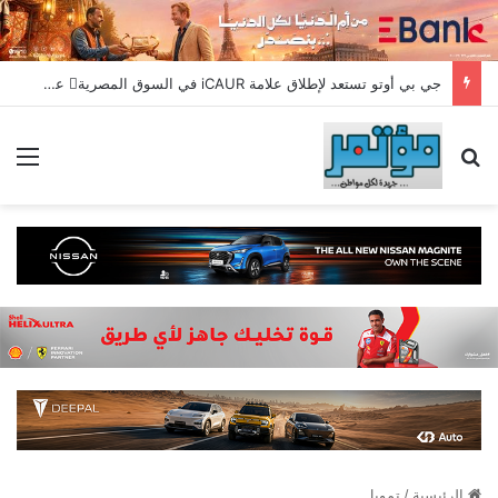
جي بي أوتو تستعد لإطلاق علامة iCAUR في السوق المصرية علامة عالمية جديدة لسيارات الطاقة الجديدة تجمع بين التكنولوجيا الذكية والتصميم الجريء وروح المغامر
بحث عن
الق
الرئيسية
/
تمويل