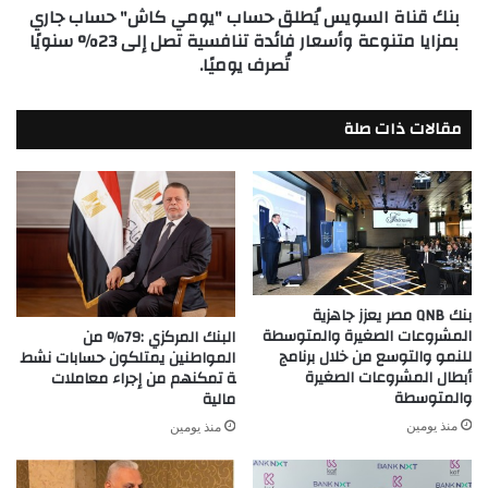
بنك قناة السويس يُطلق حساب "يومي كاش" حساب جاري
بمزايا
بمزايا متنوعة وأسعار فائدة تنافسية تصل إلى 23% سنويًا
متنوعة
تُصرف يوميًا.
وأسعار
فائدة
تنافسية
مقالات ذات صلة
تصل
إلى
23%
سنويًا
تُصرف
يوميًا.
بنك QNB مصر يعزز جاهزية
المشروعات الصغيرة والمتوسطة
البنك المركزي :79% من
للنمو والتوسع من خلال برنامج
المواطنين يمتلكون حسابات نشط
أبطال المشروعات الصغيرة
ة تمكنهم من إجراء معاملات
والمتوسطة
مالية
منذ يومين
منذ يومين