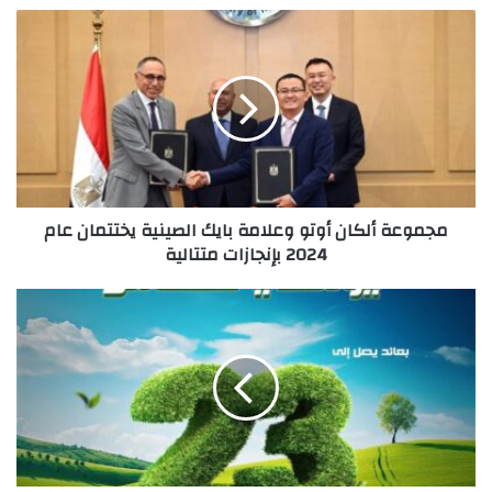
مجموعة
ألكان
أوتو
وعلامة
بايك
الصينية
يختتمان
عام
2024
مجموعة ألكان أوتو وعلامة بايك الصينية يختتمان عام
بإنجازات
2024 بإنجازات متتالية
متتالية
بنك
قناة
السويس
يُطلق
حساب
"يومي
كاش"
حساب
جاري