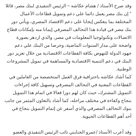
وقد صرح الأستاذ / هشام عكاشه – الرئيس التنفيذي لبنك مصر، قائلا
” إن بنك مصر يعمل دائما علي دعم وتمويل قطاعات الأعمال
المختلفة بما ينعكس إيجابا على دعم الاقتصاد المصري، ويأتي دور
بنك مصر في قيادة هذا التحالف المصرفي إيمانا منه بإمكانات قطاع
الاتصالات وتكنولوجيا المعلومات في مصر، والذي ازدهر بصورة
واضحة على مدار السنوات الماضية، وحرصا من البنك علي دعم
جهود الدولة للنهوض بكافة القطاعات الاقتصادية من خلال تعزيز دور
البنك في دعم التنمية الاقتصادية والمساهمة في تمويل المشروعات
الوطنية.
كما أشاد عكاشه باحترافية فرق العمل المتخصصة من العاملين في
القطاعات المعنية في التحالف المصرفي وتسهيل كافة إجراءات
التمويل المشترك، حيث كان لهم دورا فعالا في اتمام هذا التمويل
بنجاح وكفاءة في مختلف مراحله، كما أشاد بالتعاون المثمر من جانب
بنوك التحالف المصرفي والذي أسفر عن إتمام التمويل بنجاح في
أحد أهم القطاعات الحيوية.
.
وقد أعرب الأستاذ /عمرو الجنايني نائب الرئيس التنفيذي والعضو