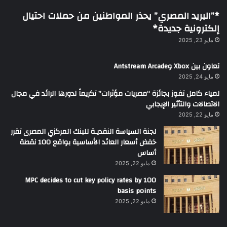
*”البريد المصري” يحذر المواطنين من حملات احتيال
إلكترونية جديدة*
مايو 23, 2025
تعاون بين Xbox وAntstream Arcade
مايو 24, 2025
لمياء كامل تفوز بجائزة “مصريات مؤثرات” تكريماً لدورها الرائد في مجال
الاتصالات والتأثير الإيجابي
مايو 22, 2025
لجنة السياسة النقديـة للبنك المركزي المصرى تقرر
خفض أسعار العائد الأساسية بواقع 100 نقطة
أساس
مايو 22, 2025
MPC decides to cut key policy rates by 100
basis points
مايو 22, 2025