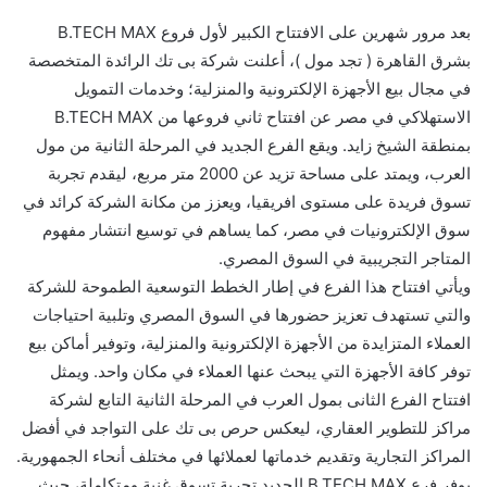
بعد مرور شهرين على الافتتاح الكبير لأول فروع B.TECH MAX
بشرق القاهرة ( تجد مول )، أعلنت شركة بى تك الرائدة المتخصصة
في مجال بيع الأجهزة الإلكترونية والمنزلية؛ وخدمات التمويل
الاستهلاكي في مصر عن افتتاح ثاني فروعها من B.TECH MAX
بمنطقة الشيخ زايد. ويقع الفرع الجديد في المرحلة الثانية من مول
العرب، ويمتد على مساحة تزيد عن 2000 متر مربع، ليقدم تجربة
تسوق فريدة على مستوى افريقيا، ويعزز من مكانة الشركة كرائد في
سوق الإلكترونيات في مصر، كما يساهم في توسيع انتشار مفهوم
المتاجر التجريبية في السوق المصري.
ويأتي افتتاح هذا الفرع في إطار الخطط التوسعية الطموحة للشركة
والتي تستهدف تعزيز حضورها في السوق المصري وتلبية احتياجات
العملاء المتزايدة من الأجهزة الإلكترونية والمنزلية، وتوفير أماكن بيع
توفر كافة الأجهزة التي يبحث عنها العملاء في مكان واحد. ويمثل
افتتاح الفرع الثانى بمول العرب في المرحلة الثانية التابع لشركة
مراكز للتطوير العقاري، ليعكس حرص بى تك على التواجد في أفضل
المراكز التجارية وتقديم خدماتها لعملائها في مختلف أنحاء الجمهورية.
يوفر فرع B.TECH MAX الجديد تجربة تسوق غنية ومتكاملة، حيث