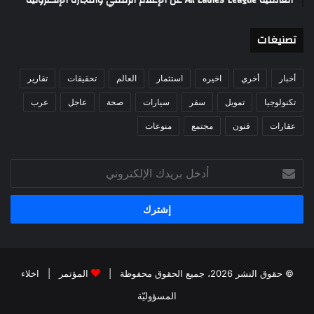
تصنيغات
أخبار
أخري
اخيره
استثمار
العالم
تحقيقات
تقارير
تكنولوجيا
تمويل
سفر
سيارات
صحة
عاجل
عرب
عقارات
فنون
مجتمع
منوعات
أدخل
بريدك
الإلكتروني
© حقوق النشر 2026، جميع الحقوق محفوظة |
المؤتمر
|
اخلاء
المسؤوليّة