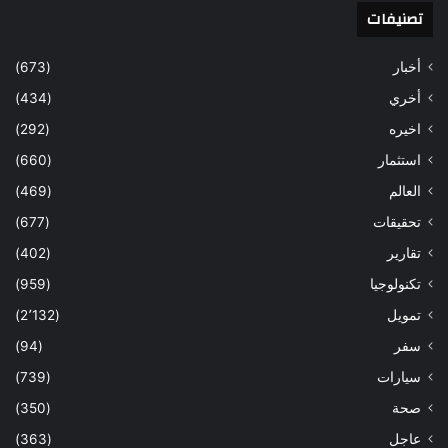
تصنيفات
أخبار
(673)
أخري
(434)
اخيره
(292)
استثمار
(660)
العالم
(469)
تحقيقات
(677)
تقارير
(402)
تكنولوجيا
(959)
تمويل
(2٬132)
سفر
(94)
سيارات
(739)
صحة
(350)
عاجل
(363)