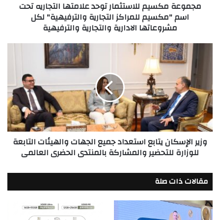
مجموعة مكسيم للاستثمار توحد علامتها التجاريه تحت
للمراكز
اسم "مكسيم للمراكز التجارية والترفيهية" لكل
التجارية
مشروعاتها الادارية والتجارية والترفيهية
والترفيهية"
لكل
مشروعاتها
وزير
الادارية
الإسكان
والتجارية
يتابع
والترفيهية
استعداد
جميع
الجهات
والهيئات
التابعة
للوزارة
وزير الإسكان يتابع استعداد جميع الجهات والهيئات التابعة
للتحضير
للوزارة للتحضير والمشاركة بالمنتدى الحضرى العالمى
والمشاركة
بالمنتدى
الحضرى
مقالات ذات صلة
العالمى