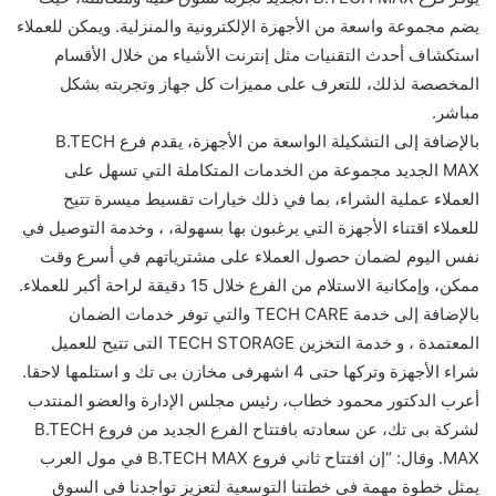
يضم مجموعة واسعة من الأجهزة الإلكترونية والمنزلية. ويمكن للعملاء
استكشاف أحدث التقنيات مثل إنترنت الأشياء من خلال الأقسام
المخصصة لذلك، للتعرف على مميزات كل جهاز وتجربته بشكل
مباشر.
بالإضافة إلى التشكيلة الواسعة من الأجهزة، يقدم فرع B.TECH
MAX الجديد مجموعة من الخدمات المتكاملة التي تسهل على
العملاء عملية الشراء، بما في ذلك خيارات تقسيط ميسرة تتيح
للعملاء اقتناء الأجهزة التي يرغبون بها بسهولة، ، وخدمة التوصيل في
نفس اليوم لضمان حصول العملاء على مشترياتهم في أسرع وقت
ممكن، وإمكانية الاستلام من الفرع خلال 15 دقيقة لراحة أكبر للعملاء.
بالإضافة إلى خدمة TECH CARE والتي توفر خدمات الضمان
المعتمدة ، و خدمة التخزين TECH STORAGE التى تتيح للعميل
شراء الأجهزة وتركها حتى 4 اشهرفى مخازن بى تك و استلمها لاحقا.
أعرب الدكتور محمود خطاب، رئيس مجلس الإدارة والعضو المنتدب
لشركة بى تك، عن سعادته بافتتاح الفرع الجديد من فروع B.TECH
MAX. وقال: “إن افتتاح ثاني فروع B.TECH MAX في مول العرب
يمثل خطوة مهمة في خطتنا التوسعية لتعزيز تواجدنا في السوق