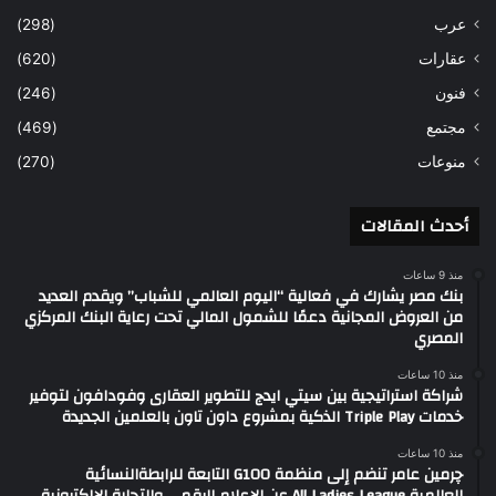
عرب
(298)
عقارات
(620)
فنون
(246)
مجتمع
(469)
منوعات
(270)
أحدث المقالات
منذ 9 ساعات
بنك مصر يشارك في فعالية “اليوم العالمي للشباب” ويقدم العديد
من العروض المجانية دعمًا للشمول المالي تحت رعاية البنك المركزي
المصري
منذ 10 ساعات
شراكة استراتيجية بين سيتي ايدج للتطوير العقارى وفودافون لتوفير
خدمات Triple Play الذكية بمشروع داون تاون بالعلمين الجديدة
منذ 10 ساعات
چرمين عامر تنضم إلى منظمة G100 التابعة للرابطةالنسائية
العالمية All Ladies League عن الإعلام الرقمي والتجارة الإلكترونية