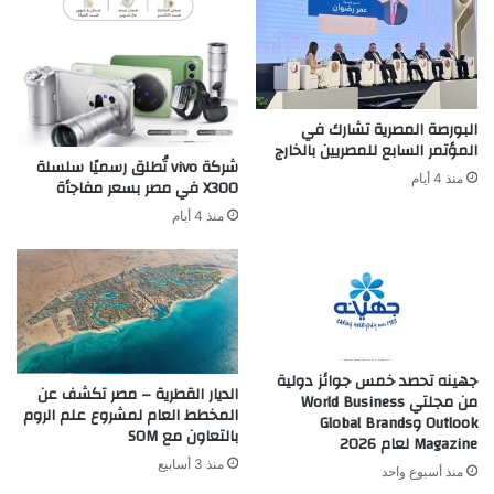
البورصة المصرية تشارك في
المؤتمر السابع للمصريين بالخارج
شركة vivo تُطلق رسميًا سلسلة
منذ 4 أيام
X300 في مصر بسعر مفاجأة
منذ 4 أيام
جهينه تحصد خمس جوائز دولية
الديار القطرية – مصر تكشف عن
من مجلتي World Business
المخطط العام لمشروع علم الروم
Outlook وGlobal Brands
بالتعاون مع SOM
Magazine لعام 2026
منذ 3 أسابيع
منذ أسبوع واحد