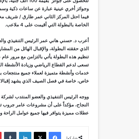
للحصول على جوائز بق
وجوائز أخري عينية عبارة عن ساعات ذكية وسماع
فيما احتل المركز الثاني عمر طارق / شريف م
الخاصة بالبطولة التي أقيمت على
4
ملاعب
.
أعرب د. حسني هاني عمر الرئيس التنفيذي والع
الذي حققته البطولة، والإقبال الهائل من المش
تنظيم هذه البطولة يأتي بالتزامن مع مرور عا
تسعى لدعم القطاع الرياضي وزيادة الأنشطة ا
خدمات وأنشطة متميزة لعملاء جميع منتجعات بو
خاص، خاصة في فصل الصيف الذي يشهد إقبالا كب
ووجه الرئيس التنفيذي والعضو المنتدب لشركة عا
النجاح، مؤكداً على أن مشروعات عامر جروب تعد
عطلات مميزة يتوافر فيها جميع عوامل الراحة وا
فيسبوك
‫X
لينكدإن
شاركها