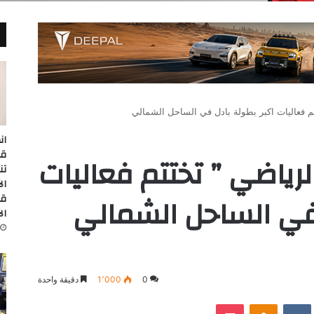
تم فعاليات اكبر بطولة بادل في الساحل الشمالي
ان
الرياضي ” تختتم فعاليات
تن
 في الساحل الشمالي
قا
ال
0
1٬000
دقيقة واحدة
‫Pocket
Odnoklassniki