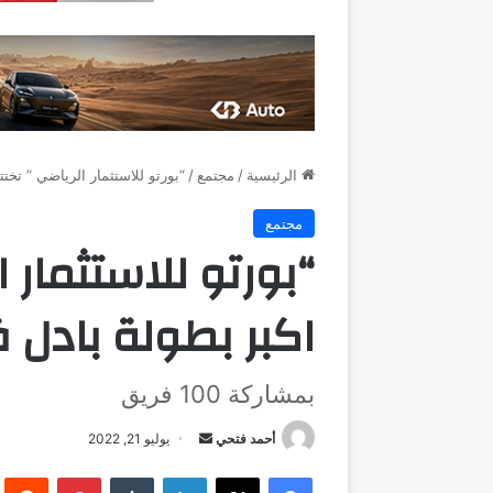
الرئيسية
/
مجتمع
/
“بورتو للاستثمار الرياضي ” تخت
مجتمع
“بورتو للاستثمار 
اكبر بطولة بادل
بمشاركة 100 فريق
أرسل
أحمد فتحي
يوليو 21, 2022
بريدا
فيسبوك
‫X
لينكدإن
بينتيريست
إلكترونيا