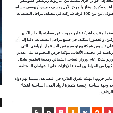
يمة 100 ألف جنيه، بالإضافة إلى جوائز أخرى مقدمة من “ماريوت ريزيدنس هليوبليس”
ات مكبرة.. وفاز بالمركز الأول
يوسف خميس / يوسف حسام
،
خلوف، من بين
100
فرقة شاركت في مختلف مراحل التصفيات
ضو المنتدب لشركة عامر جروب، عن سعادته بالنجاح الكبير
اركين، والحضور المكثف في جميع مراحل التصفيات، لافتا إلى أن
م على تأسيس شركة بورتو سبورتس للاستثمار الرياضي، التي
لرياضية في مختلف الألعاب، مؤكدا حرص المجموعة على تقديم
رتو بشكل عام وزوار الساحل الشمالي ومدينة العلمين بشكل
يرا من المواطنين لقضاء الإجازات على الشواطئ المختلفة.
مر جروب التهنئة للفرق الفائزة في المسابقة، متمنيا لهم دوام
 وجهة سياحية رئيسية متميزة لرواد المدن الساحلية لقضاء
لرفاهية.
بينتيريست
Odnoklassniki
‫Pocket
مشاركة عبر البريد
طباعة