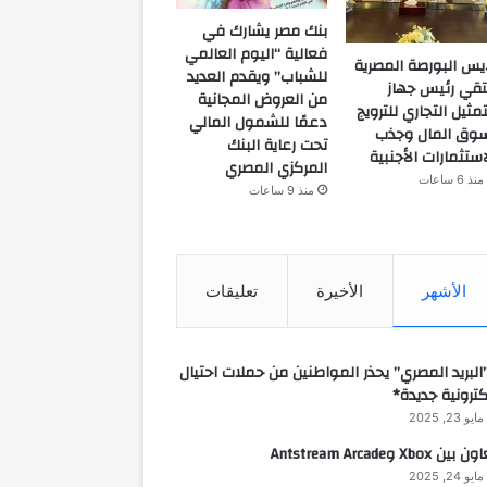
بنك مصر يشارك في
فعالية “اليوم العالمي
يس البورصة المصرية
للشباب” ويقدم العديد
تقي رئيس جهاز
من العروض المجانية
تمثيل التجاري للترويج
دعمًا للشمول المالي
وق المال وجذب
تحت رعاية البنك
استثمارات الأجنبية
المركزي المصري
منذ 6 ساعات
منذ 9 ساعات
الأشهر
الأخيرة
تعليقات
البريد المصري” يحذر المواطنين من حملات احتيال
كترونية جديدة*
مايو 23, 2025
 بين Xbox وAntstream Arcade
مايو 24, 2025