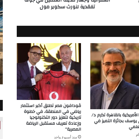
تفقدية لنورث سكوير مول
تفقدية
لنورث
سكوير
مول
ڤودافون مصر تطلق أكبر استثمار
رياضي في المنطقة، في خطوة
لأمريكية بالقاهرة تكرم د/
تاريخية لتعزيز دور التكنولوجيا
وسف بجائزة التميز في
وإعادة تعريف مستقبل الرياضة
علمي
المصرية”
منذ أسبوع واحد