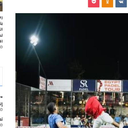
رء
يل
ال
لس
ال
*”
إل
تعاون