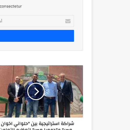
consectetur.
أدخل
بريدك
الإلكتروني
شراكة
استراتيجية
بين
"حلواني
اخوان
-
مصر"
و"جوميا
مصر"
شراكة استراتيجية بين "حلواني اخوان 
لتعظيم
مصر" و"جوميا مصر" لتعظيم التعاون
التعاون