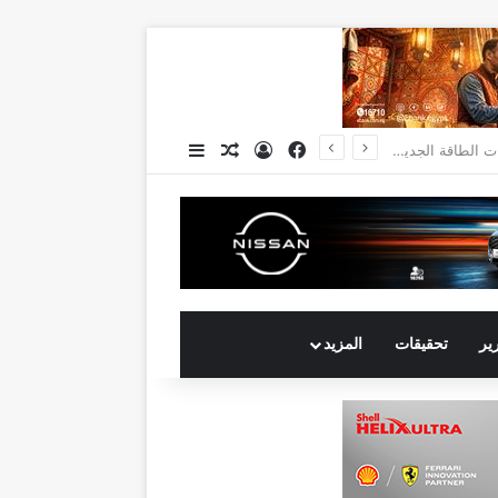
فيسبوك
تسجيل الدخول
مقال عشوائي
إضافة عمود جانبي
انكوش ارورا ضمن قائمة أقوى 100 رئيس تنفيذي في الشرق الأوسط لعام 2026 في قائمة فوربس الشرق الأوسط”
رير
تحقيقات
المزيد