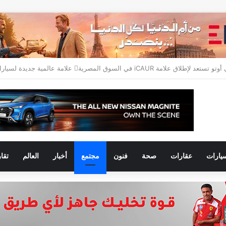
يارات
عقارات
صحة
فنون
مجتمع
أخبار
العالم
تقا