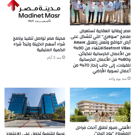
مصر إيطاليا العقارية تستعرض
ملامح “سولاري” التي تتشكل على
مدينة مصر تواصل تنفيذ برنامج
أرض الواقع وتعلن إطلاق Amare
شراء أسهم الخزينة وتبدأ شراء
Seafront Villasالانتهاء من 90%
الكمية المتبقية
من الأعمال الخرسانية للكبائن،
منذ 3 أيام
و80% من الأعمال الخرسانية
للفيلات، إلى جانب إنجاز 70% من
أعمال تسوية الأراضي
منذ يوم واحد
الأهلي صبور تطلق أحدث مراحل
المشروع “يود البحر”،
عربية للتنمية تحصل على الاعتماد