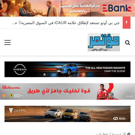
جي بي أوتو تستعد لإطلاق علامة iCAUR في السوق المصرية علامة عالمية جديدة لسيارات الطاقة الجديدة تجمع بين التكنولوجيا الذكية والتصميم الجريء وروح المغامر
بحث عن
الق
الرئيسية
/
عقارات