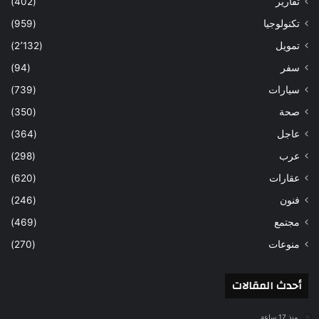
تقارير
(402)
تكنولوجيا
(959)
تمويل
(2٬132)
سفر
(94)
سيارات
(739)
صحة
(350)
عاجل
(364)
عرب
(298)
عقارات
(620)
فنون
(246)
مجتمع
(469)
منوعات
(270)
أحدث المقالات
منذ 17 ساعة