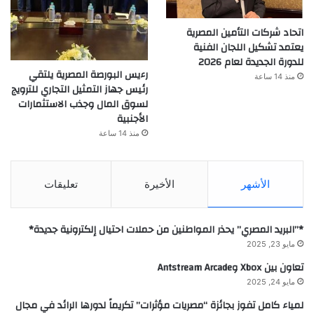
اتحاد شركات التأمين المصرية
يعتمد تشكيل اللجان الفنية
للدورة الجديدة لعام 2026
رءيس البورصة المصرية يلتقي
منذ 14 ساعة
رئيس جهاز التمثيل التجاري للترويج
لسوق المال وجذب الاستثمارات
الأجنبية
منذ 14 ساعة
الأشهر
الأخيرة
تعليقات
*”البريد المصري” يحذر المواطنين من حملات احتيال إلكترونية جديدة*
مايو 23, 2025
تعاون بين Xbox وAntstream Arcade
مايو 24, 2025
لمياء كامل تفوز بجائزة “مصريات مؤثرات” تكريماً لدورها الرائد في مجال