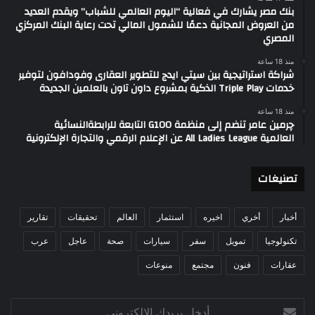
بنك مصر يشارك في فعالية “اليوم العالمي للشباب” ويقدم العديد
من العروض المجانية دعمًا للشمول المالي تحت رعاية البنك المركزي
المصري
منذ 18 ساعة
شراكة استراتيجية بين سيتي ايدج للتطوير العقارى وفودافون لتوفير
خدمات Triple Play الذكية بمشروع داون تاون بالعلمين الجديدة
منذ 18 ساعة
چرمين عامر تنضم إلى منظمة G100 التابعة للرابطةالنسائية
العالمية All Ladies League عن الإعلام الرقمي والتجارة الإلكترونية
تصنيغات
أخبار
أخري
اخيره
استثمار
العالم
تحقيقات
تقارير
تكنولوجيا
تمويل
سفر
سيارات
صحة
عاجل
عرب
عقارات
فنون
مجتمع
منوعات
أدخل