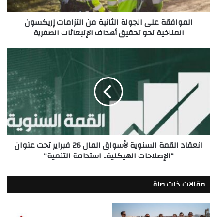
المناخية
نحو
الموافقة على الجولة الثانية من التزامات إريكسون
تحقيق
المناخية نحو تحقيق أهداف الإنبعاثات الصفرية
أهداف
الإنبعاثات
الصفرية
انعقاد
القمة
السنوية
لأسواق
المال
26
فبراير
تحت
عنوان
انعقاد القمة السنوية لأسواق المال 26 فبراير تحت عنوان
"الإصلاحات
"الإصلاحات الهيكلية.. استدامة التنمية"
الهيكلية..
استدامة
التنمية"
مقالات ذات صلة