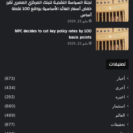
لجنة السياسة النقديـة للبنك المركزي المصرى تقرر
خفض أسعار العائد الأساسية بواقع 100 نقطة
أساس
مايو 22, 2025
MPC decides to cut key policy rates by 100
basis points
مايو 22, 2025
تصنيفات
أخبار
(673)
أخري
(434)
اخيره
(292)
استثمار
(660)
العالم
(469)
تحقيقات
(677)