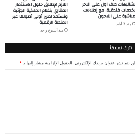
بشاليهات صف اول على البحر
اللازم لإطلاق حلول الاستثمار
بخدمات فندقية، مع إطلالات
العقاري بنظام الملكية الجزئية
مباشرة على اللاجون
وتستعد لطرح أولى أصولها عبر
المنصة الرقمية
منذ 3 أيام
منذ أسبوع واحد
اترك تعليقاً
لن يتم نشر عنوان بريدك الإلكتروني.
الحقول الإلزامية مشار إليها بـ
*
ا
ل
ت
ع
ل
ي
ق
*