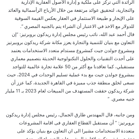
الرائدة التي تركز على ملكية و إدارة الأصول العقارية الإدارية
والتجارية، لتحقيق عوائد مرتفعة من خلال الأرباح الرأسمالية والعائد
على الإيجار و طبيعة الاستثمار في العقار يعكس القيمة السوقية
للدولار مع الاخذ في الاعتبار أن الشراء يتم بالجنيه المصري “.
قال أحمد عبد الله، نائب رئيس مجلس إدارة ريدكون بروبرتيز: “إن
التعاون مع بنيان للتنمية والتجارة يعزز مكانة شركة ريدكون بروبيرتيز
ومشروع جولدن جيت كمشروع مستدام متعدد الاستخدامات يعتمد
على أحدث التقنيات والحلول التكنولوجية الحديثة بتصميم معماري
مستقبلي، كما تعاقدنا مع أكثر من 50 علامة تجارة عالمية للتواجد
بمشروع جولدن جيت مع بدء عملية تسليم الوحدات في 2024، حيث
نسعى لخلق منطقة جذب مميزة في القاهرة الجديدة، كما عزز أن
شركة ريدكون حققت المستهدف من المبيعات لعام 2023 بـ 11 مليار
جنيه مصري. ”
ومن جانبه، قال المهندس طارق الجمال، رئيس مجلس إدارة ريدكون
بروبرتيز: ” أن مستقبل القطاع العقاري فى اقامة المشروعات
متعددة الاستخدامات مشيرا الى ان التعاون مع بنيان يؤكد على
تحقيق رؤية ريدكون لاقامة المشروعات الخضراء التي تدعم