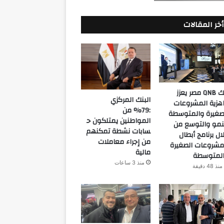
أخر المقالات
بنك QNB مصر يعزز
البنك المركزي
هزية المشروعات
:79% من
صغيرة والمتوسطة
المواطنين يمتلكون ح
نمو والتوسع من
سابات نشطة تمكنهم
ال برنامج أبطال
من إجراء معاملات
مشروعات الصغيرة
مالية
لمتوسطة
منذ 3 ساعات
منذ 48 دقيقة