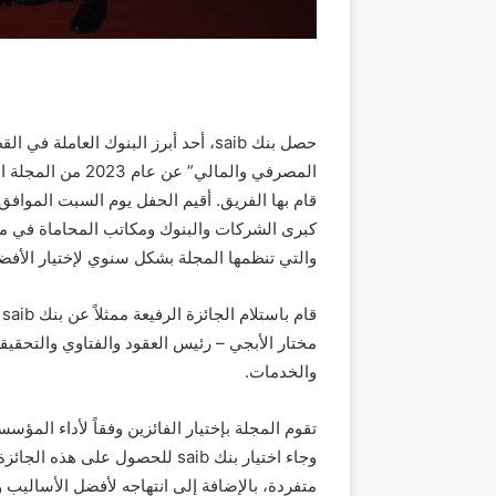
حصل بنك
saib
، أحد أبرز البنوك العاملة في ا
المصرفي والمالي” عن عام 2023 من المجلة القانونية ذائعة الصيت
قام بها الفريق. أقيم الحفل
يوم السبت الموافق
كبرى الشركات والبنوك ومكاتب المحاماة في مصر
والتي تنظمها المجلة بشكل سنوي لإختيار الأف
قام باستلام الجائزة الرفيعة ممثلاً عن بنك
saib
ك
مختار الأبجي – رئيس العقود والفتاوي والتحقي
والخدمات.
تقوم المجلة بإختيار الفائزين وفقاً لأداء ال
وجاء اختيار بنك
saib
للحصول على هذه الجائزة نظ
متفردة، بالإضافة إلى انتهاجه لأفضل الأساليب 