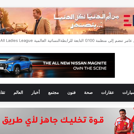
يارات
عقارات
صحة
فنون
مجتمع
أخبار
العالم
تقا