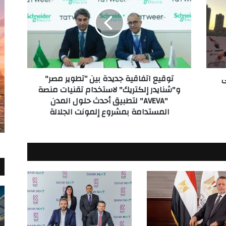
جديدة
بين
“تطوير
مصر"
و"شنايدر
إلكتريك"
لاستخدام
ى
توقيع اتفاقية جديدة بين “تطوير مصر"
تقنيات
و"شنايدر إلكتريك" لاستخدام تقنيات منصة
منصة
"AVEVA" لتطبيق أحدث حلول المدن
"AVEVA"
المستدامة بمشروع إلمونت الجلالة
لتطبيق
أحدث
حلول
المدن
المستدامة
بمشروع
إلمونت
الجلالة