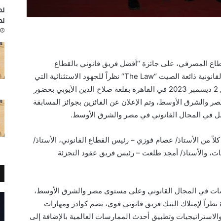
لم
لد
لقطاع المصرفي، على جائزة “أفضل فريق قانوني بالقطاع
“The Law“
نظراً للجهود الاستثنائية التي
2 ديسمبر 2023
في القاهرة بقلعة صلاح الدين الأيوبي بحضور
 والشرق الأوسط، وتم الإعلان عن الفائزين بجوائز المسابقة
ضل في المجال القانوني في مصر والشرق الأوسط.
لاً من
الأستاذ/ عصام فوزي – رئيس القطاع القانوني
،
الأستاذ/
قات، والأستاذ/ أمجد طلعت – رئيس فريق عقود التجزئة
مؤسسات في المجال القانوني وعلى مستوى مصر والشرق الأوسط،
راً لإمتلاك البنك
فريق قانوني قوي، يضم كوادر ومهارات
والاستراتيجيات وتطبيق أحدث الممارسات العالمية بالإضافة إلى