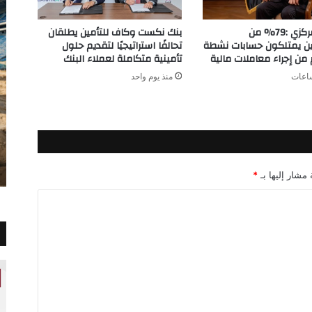
البنك المركزي :79% من
بنك نكست وكاف للتأمين يطلقان
ين يمتلكون حسابات نشطة
تحالفًا استراتيجيًا لتقديم حلول
ن إجراء معاملات مالية
تأمينية متكاملة لعملاء البنك
منذ يوم واحد
 مشار إليها بـ
*