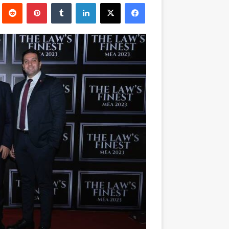
فيسبوك
‫X
لينكدإن
بينتيريست
إلكترونيا