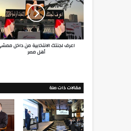
الانتخابية
من
داخل
ممشى
أهل
مصر
اعرف لجنتك الانتخابية من داخل ممش
أهل مصر
مقالات ذات صلة