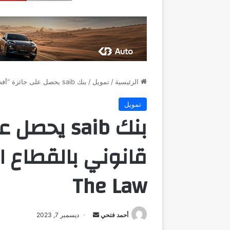
الرئيسية
/
تمويل
/
بنك saib يحصل على جائزة “أفضل فريق قانوني بالقطاع المصرفي والمالي” من The Law
تمويل
بنك saib ي
قانوني بالقطاع 
The Law
أرسل
أحمد فتحي
ديسمبر 7, 2023
بريدا