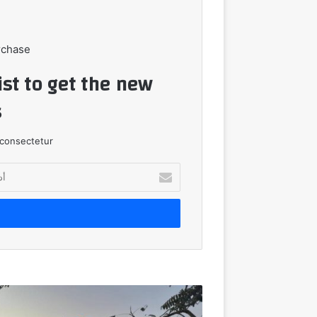
rchase
ist to get the new
!
consectetur.
أدخل
بريدك
الإلكتروني
اعرف
لجنتك