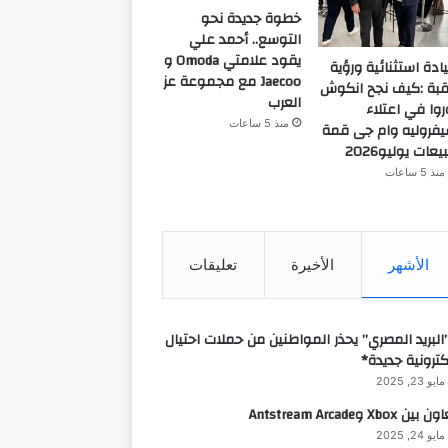
خطوة جديدة نحو
التوسع.. أحمد علي
يقود علامتي Omoda و
ادة استثنائية ورؤية
Jaecoo مع مجموعة عز
قبة :كيف نجح انكوش
العرب
روا في اعتلاء
منذ 5 ساعات
فروليه وام جى قمة
يعات يوليو2026
منذ 5 ساعات
الأشهر
الأخيرة
تعليقات
البريد المصري” يحذر المواطنين من حملات احتيال
كترونية جديدة*
مايو 23, 2025
 بين Xbox وAntstream Arcade
مايو 24, 2025