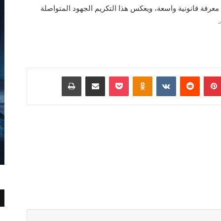
 معرفة قانونية واسعة، ويعكس هذا التكريم الجهود المتواصلة
.
بينتيريست
Odnoklassniki
‫Pocket
مشاركة عبر البريد
طباعة