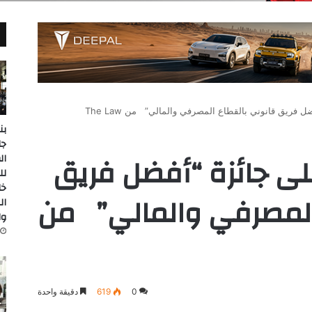
جا
حصل على جائزة “أفضل فريق
ال
لل
خل
المصرفي والمالي” من
ال
وا
0
619
دقيقة واحدة