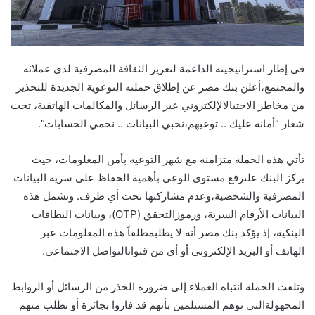
في
إطار
استراتيجيته
الداعمة
لتعزيز
الثقافة
المصرفية
لدى
عملائه
والمجتمع،
أعلن
بنك
مصر
عن
إطلاق
حملته
التوعوية
الجديدة
للتحذير
من
مخاطر
الاحتيال
الإلكتروني
عبر
الرسائل
والمكالمات
الهاتفية،
تحت
شعار
“
أمانة
عليك
.
.
توعيهم،
نخبي
البيانات
.
.
نحمي
الحسابات
“
.
تأتي
هذه
الحملة
متزامنة
مع
شهر
التوعية
بأمن
المعلومات،
حيث
يركز
البنك
على
رفع
مستوى
الوعي
بأهمية
الحفاظ
على
سرية
البيانات
المصرفية
والشخصية،
وعدم
مشاركتها
تحت
أي
ظرف
.
وتشمل
هذه
البيانات
الأرقام
السرية،
ورموز
التحقق
(OTP)
،
وبيانات
البطاقات
البنكية،
إذ
يؤكد
بنك
مصر
أنه
لا
يطلب
مطلقاً
هذه
المعلومات
عبر
الهاتف
أو
البريد
الإلكتروني
أو
أي
من
قنوات
التواصل
الاجتماعي
.
وتلفت
الحملة
انتباه
العملاء
إلى
ضرورة
الحذر
من
الرسائل
أو
الروابط
المجهولة
التي
توهم
المستلمين
بأنهم
قد
فازوا
بجائزة
أو
تطلب
منهم