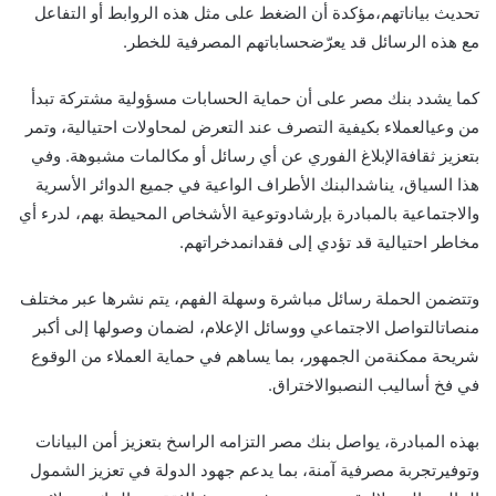
تحديث
بياناتهم،
مؤكدة
أن
الضغط
على
مثل
هذه
الروابط
أو
التفاعل
مع
هذه
الرسائل
قد
يعرّض
حساباتهم
المصرفية
للخطر
.
كما
يشدد
بنك
مصر
على
أن
حماية
الحسابات
مسؤولية
مشتركة
تبدأ
من
وعي
العملاء
بكيفية
التصرف
عند
التعرض
لمحاولات
احتيالية،
وتمر
بتعزيز
ثقافة
الإبلاغ
الفوري
عن
أي
رسائل
أو
مكالمات
مشبوهة
.
وفي
هذا
السياق،
يناشد
البنك
الأطراف
الواعية
في
جميع
الدوائر
الأسرية
والاجتماعية
بالمبادرة
بإرشاد
وتوعية
الأشخاص
المحيطة
بهم،
لدرء
أي
مخاطر
احتيالية
قد
تؤدي
إلى
فقدان
مدخراتهم
.
وتتضمن
الحملة
رسائل
مباشرة
وسهلة
الفهم،
يتم
نشرها
عبر
مختلف
منصات
التواصل
الاجتماعي
ووسائل
الإعلام،
لضمان
وصولها
إلى
أكبر
شريحة
ممكنة
من
الجمهور،
بما
يساهم
في
حماية
العملاء
من
الوقوع
في
فخ
أساليب
النصب
والاختراق
.
بهذه
المبادرة،
يواصل
بنك
مصر
التزامه
الراسخ
بتعزيز
أمن
البيانات
وتوفير
تجربة
مصرفية
آمنة،
بما
يدعم
جهود
الدولة
في
تعزيز
الشمول