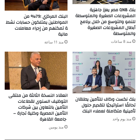
بنك QNB مصر يعزز جاهزية
المشروعات الصغيرة والمتوسطة
البنك المركزي :79% من
للنمو والتوسع من خلال برنامج
المواطنين يمتلكون حسابات نشط
أبطال المشروعات الصغيرة
ة تمكنهم من إجراء معاملات
والمتوسطة
مالية
منذ 8 ساعات
منذ 11 ساعة
انعقاد النسخة الثالثة من ملتقى
بنك نكست وكاف للتأمين يطلقان
التوظيف السنوى لقطاعات
تحالفًا استراتيجيًا لتقديم حلول
التأمين بالتعاون بين شركات
تأمينية متكاملة لعملاء البنك
التأمين المصرية وكلية تجارة –
جامعة القاهرة
منذ يوم واحد
منذ يومين