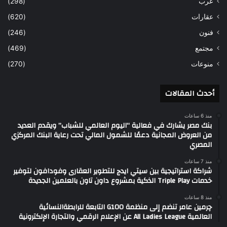
عرب
(298)
عقارات
(620)
فنون
(246)
مجتمع
(469)
منوعات
(270)
أحدث المقالات
منذ 6 ساعات
بنك مصر يشارك في فعالية “اليوم العالمي للشباب” ويقدم العديد
من العروض المجانية دعمًا للشمول المالي تحت رعاية البنك المركزي
المصري
منذ 7 ساعات
شراكة استراتيجية بين سيتي ايدج للتطوير العقارى وفودافون لتوفير
خدمات Triple Play الذكية بمشروع داون تاون بالعلمين الجديدة
منذ 8 ساعات
چرمين عامر تنضم إلى منظمة G100 التابعة للرابطةالنسائية
العالمية All Ladies League عن الإعلام الرقمي والتجارة الإلكترونية