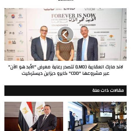
101:
Think
لاند
Business
مارك
Summit
العقارية
(LMD)
تتصدر
رعاية
معرض
"الأبد
هو
لاند مارك العقارية (LMD) تتصدر رعاية معرض "الأبد هو الآن"
الآن"
عبر مشروعها "CDD" كايرو ديزاين ديستركيت
عبر
مشروعها
"CDD"
مقالات ذات صلة
كايرو
ديزاين
ديستركيت