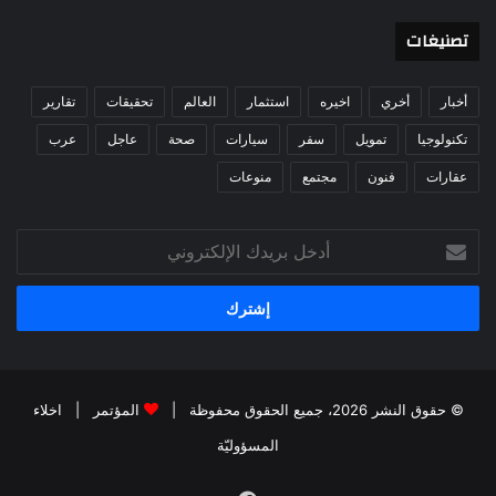
تصنيغات
أخبار
أخري
اخيره
استثمار
العالم
تحقيقات
تقارير
تكنولوجيا
تمويل
سفر
سيارات
صحة
عاجل
عرب
عقارات
فنون
مجتمع
منوعات
أدخل
بريدك
الإلكتروني
© حقوق النشر 2026، جميع الحقوق محفوظة |
المؤتمر
|
اخلاء
المسؤوليّة