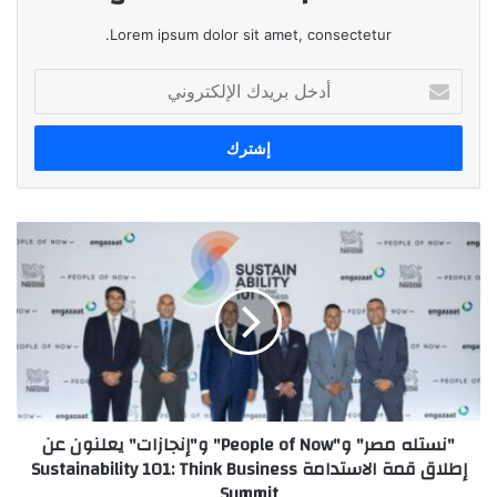
Lorem ipsum dolor sit amet, consectetur.
أدخل
بريدك
الإلكتروني
"نستله
مصر"
و"People
of
Now"
و"إنجازات"
يعلنون
عن
إطلاق
"نستله مصر" و"People of Now" و"إنجازات" يعلنون عن
قمة
إطلاق قمة الاستدامة Sustainability 101: Think Business
الاستدامة
Summit
Sustainability