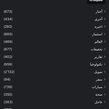
أخبار
(673)
أخري
(434)
اخيره
(292)
استثمار
(660)
العالم
(469)
تحقيقات
(677)
تقارير
(402)
تكنولوجيا
(959)
تمويل
(2٬132)
سفر
(94)
سيارات
(739)
صحة
(350)
عاجل
(363)