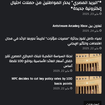
*”البريد المصري” يحذر المواطنين من حملات احتيال
إلكترونية جديدة*
مايو 23, 2025
تعاون بين Xbox وAntstream Arcade
مايو 24, 2025
لمياء كامل تفوز بجائزة “مصريات مؤثرات” تكريماً لدورها الرائد في مجال
الاتصالات والتأثير الإيجابي
مايو 22, 2025
لجنة السياسة النقديـة للبنك المركزي المصرى تقرر
خفض أسعار العائد الأساسية بواقع 100 نقطة
أساس
مايو 22, 2025
MPC decides to cut key policy rates by 100
basis points
مايو 22, 2025
تصنيفات