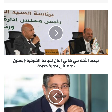
تجديد
الثقة
في
هاني
امان
لقيادة
الشرقية-
إيسترن
كومباني
تجديد الثقة في هاني امان لقيادة الشرقية-إيسترن
لدورة
كومباني لدورة جديدة
جديدة
بنك
التعمير
والإسكان
يحقق
نمو
50
%