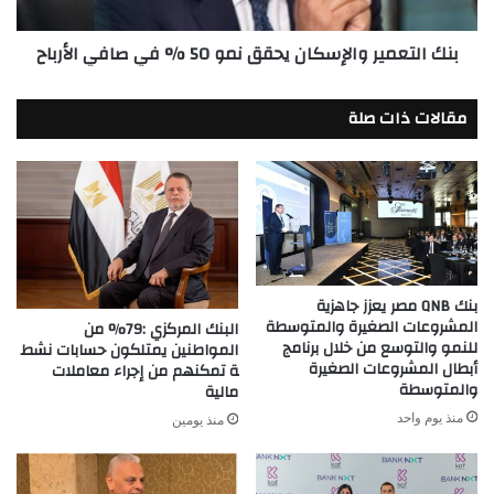
في
صافي
بنك التعمير والإسكان يحقق نمو 50 % في صافي الأرباح
الأرباح
مقالات ذات صلة
بنك QNB مصر يعزز جاهزية
المشروعات الصغيرة والمتوسطة
البنك المركزي :79% من
للنمو والتوسع من خلال برنامج
المواطنين يمتلكون حسابات نشط
أبطال المشروعات الصغيرة
ة تمكنهم من إجراء معاملات
والمتوسطة
مالية
منذ يوم واحد
منذ يومين