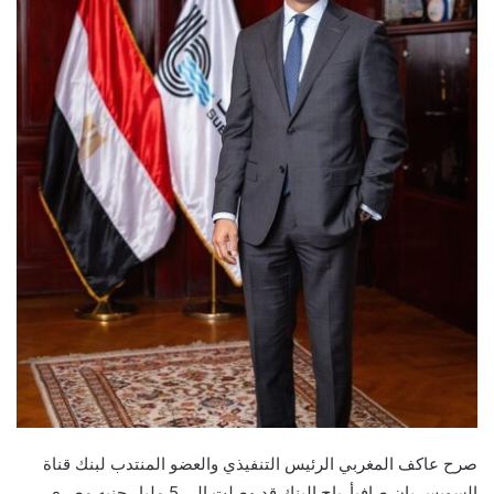
صرح
عاكف المغربي
الرئيس
التنفيذي
والعضو المنتدب لبنك
قناة
السويس
بان
صافي
أرباح
البنك قد
وصل
ت
إلى
5
مليار
جنيه
مصري