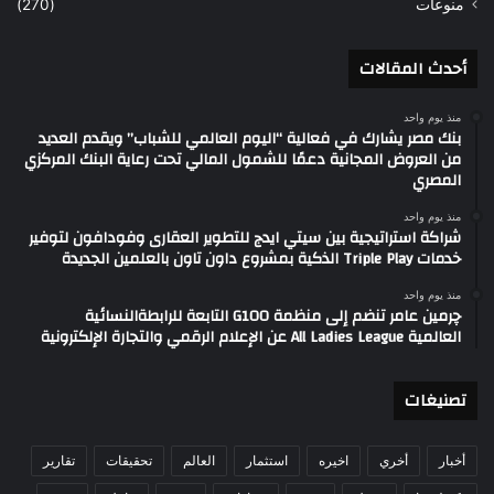
منوعات
(270)
أحدث المقالات
منذ يوم واحد
بنك مصر يشارك في فعالية “اليوم العالمي للشباب” ويقدم العديد
من العروض المجانية دعمًا للشمول المالي تحت رعاية البنك المركزي
المصري
منذ يوم واحد
شراكة استراتيجية بين سيتي ايدج للتطوير العقارى وفودافون لتوفير
خدمات Triple Play الذكية بمشروع داون تاون بالعلمين الجديدة
منذ يوم واحد
چرمين عامر تنضم إلى منظمة G100 التابعة للرابطةالنسائية
العالمية All Ladies League عن الإعلام الرقمي والتجارة الإلكترونية
تصنيغات
أخبار
أخري
اخيره
استثمار
العالم
تحقيقات
تقارير