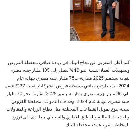
كما
أعلن
المغربي عن
نجاح البنك
في
زيادة
صافي
محفظة
القروض
وتسهيلات العملاء
بنسبة نمو
40
%
لتصل
إلى
105
مليار
جنيه
مصري
بنهاية
سبتمبر
5
202
مقارن
ة ب
75
مليار
جنيه
مصري
بنهاية عام
4
202
، حيث ارتفع
صافي
محفظة
قروض
الشركات بنسبة
37
%
لتصل
الي
96
مليار
جنيه
مصري بنهاية
سبتمبر
5
202
مقارنة
بنحو
70
مليار
جنيه مصري
بنهاية
عام
4
202
. وقد
جاء
النمو
في
محفظة
القروض
نتيجة تنوع تمويل القطاعات المختلفة
مثل قطاع الزراعة والمقاولات
والخدمات المالية
والقطاع
العقاري والسياحي مما أدى الى توزيع
المخاطر وتنوع عملاء محفظة البنك
.