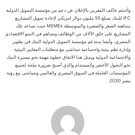
وأختتم
عاكف المغربي
بالإعلان
عن دعم
من مؤسسة التموي
ل
الدولية
IFC
للبنك
بمبلغ 50 مليون دولار امريكي لإعادة تمويل المشاريع
متناهية الصغر و
الصغيرة والمتوسطة
MSMEs
حيث تساعد
ت
لك
المشاريع
على خلق الآلاف من الوظائف وتساهم في النمو الاقتصادي
المصري
،
وأيضا
ستدعم مؤسسة التمويل الدولية
البنك في تطوير
وإدارة نظم بيئية واجتماعية
ت
تماشى مع
متطلبات المعايير البيئية
والاجتماعية الدولية ويمثل هذا الاتفاق خطوة مهمة نحو مسيرة البنك
نحو التحول الأخضر والمستدام والذي أصبح ضرورة ملحة لجميع
المؤسسات العاملة في السوق المصري والعالمي وتتماشى مع
رؤية
مصر 2030
.