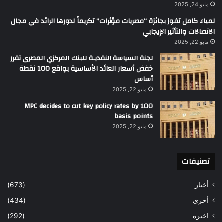
مايو 24, 2025
لمياء كامل تفوز بجائزة “مصريات مؤثرات” تكريماً لدورها الرائد في مجال
الاتصالات والتأثير الإيجابي
مايو 22, 2025
لجنة السياسة النقديـة للبنك المركزي المصرى تقرر
خفض أسعار العائد الأساسية بواقع 100 نقطة
أساس
مايو 22, 2025
MPC decides to cut key policy rates by 100
basis points
مايو 22, 2025
تصنيفات
أخبار
(673)
أخري
(434)
اخيره
(292)