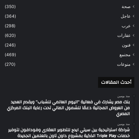
صحة
(350)
عاجل
(364)
عرب
(298)
عقارات
(620)
فنون
(246)
مجتمع
(469)
منوعات
(270)
أحدث المقالات
منذ يومين
بنك مصر يشارك في فعالية “اليوم العالمي للشباب” ويقدم العديد
من العروض المجانية دعمًا للشمول المالي تحت رعاية البنك المركزي
المصري
منذ يومين
شراكة استراتيجية بين سيتي ايدج للتطوير العقارى وفودافون لتوفير
خدمات Triple Play الذكية بمشروع داون تاون بالعلمين الجديدة