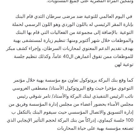
وتمكين المرأة المصرية على جميع المستويات.
في اليوم العالمي للتوعية ضد مرضى سرطان الثدي قام البنك
بإنارة المقر الرئيسي له باللون الوردي وهو اللون الرسمي لحملة
التوعية بالإضافة إلى مجموعة من الفعاليات التي
قام
بها البنك
والموظفات خلال شهر أكتوبر ومنها: تنظيم زيارة لمستشفى بهية
بهدف تقديم الدعم المعنوي لمحاربات السرطان، وإجراء كشف مبكر
للموظفات ممن تفوق أعمارهن ال40 عاماً، وكذلك تنظيم جلسة
توعية لهن
كما وقع بنك البركة بروتوكول تعاون مع مؤسسة بهية خلال مؤتمر
التوعوي
مؤخرا حيث وقع البروتوكول الأستاذ/ مصطفى العروسي
نائب الرئيس التنفيذي لبنك البركة والأستاذ/ تامر شوقي رئيس
مجلس الأمناء بحضور أعضاء من مجلس إدارة المؤسسة وفريق من
إدارة التسويق والاتصال المؤسسي حيث سيقوم البنك بالتكفل ب
100 جلسة كيماوي، إدراكاً من بنك البركة لحجم التأثير الإيجابي الذي
تصنعه مؤسسة بهية على حياة المحاربات