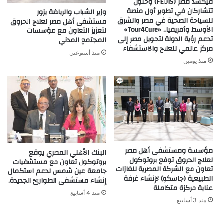
فيكسد مصر (FEDIS) وحلول
تتشاركان في تطوير أول منصة
وزير الشباب والرياضة يزور
للسياحة الصحية في مصر والشرق
مستشفى أهل مصر لعلاج الحروق
الأوسط وأفريقيا.. «Tour4Cure»
لتعزيز التعاون مع مؤسسات
تدعم رؤية الدولة لتحويل مصر إلى
المجتمع المدني
مركز عالمي للعلاج والاستشفاء
منذ أسبوعين
منذ يومين
مؤسسة ومستشفى أهل مصر
البنك الأهلي المصري يوقع
لعلاج الحروق توقع بروتوكول
بروتوكول تعاون مع مستشفيات
تعاون مع الشركة المصرية للغازات
جامعة عين شمس لدعم استكمال
الطبيعية (جاسكو) لإنشاء غرفة
إنشاء مستشفى الطوارئ الجديدة.
عناية مركزة متكاملة
منذ 4 أسابيع
منذ 3 أسابيع