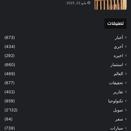
مايو 22, 2025
تصنيفات
أخبار
(673)
أخري
(434)
اخيره
(292)
استثمار
(660)
العالم
(469)
تحقيقات
(677)
تقارير
(402)
تكنولوجيا
(959)
تمويل
(2٬132)
سفر
(94)
سيارات
(739)