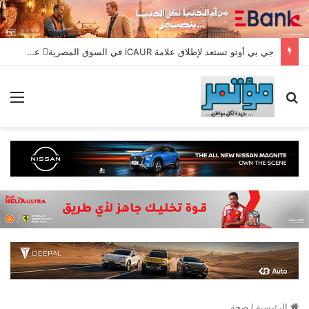
جي بي أوتو تستعد لإطلاق علامة iCAUR في السوق المصرية علامة عالمية جديدة لسيارات الطاقة الجديدة تجمع بين التكنولوجيا الذكية والتصميم الجريء وروح المغامر
بحث عن
الق
الرئيسية
/
صحة