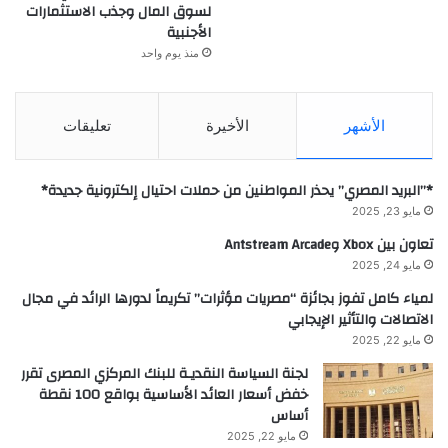
لسوق المال وجذب الاستثمارات
الأجنبية
منذ يوم واحد
الأشهر
الأخيرة
تعليقات
*”البريد المصري” يحذر المواطنين من حملات احتيال إلكترونية جديدة*
مايو 23, 2025
تعاون بين Xbox وAntstream Arcade
مايو 24, 2025
لمياء كامل تفوز بجائزة “مصريات مؤثرات” تكريماً لدورها الرائد في مجال
الاتصالات والتأثير الإيجابي
مايو 22, 2025
لجنة السياسة النقديـة للبنك المركزي المصرى تقرر
خفض أسعار العائد الأساسية بواقع 100 نقطة
أساس
مايو 22, 2025