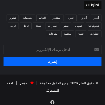
تصنيغات
أخبار
أخري
اخيره
استثمار
العالم
تحقيقات
تقارير
تكنولوجيا
تمويل
سفر
سيارات
صحة
عاجل
عرب
عقارات
فنون
مجتمع
منوعات
أدخل
بريدك
الإلكتروني
© حقوق النشر 2026، جميع الحقوق محفوظة |
المؤتمر
|
اخلاء
المسؤوليّة
فيسبوك