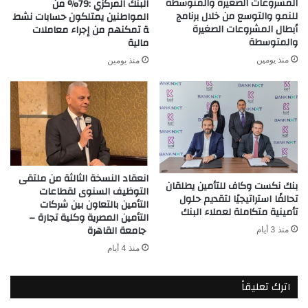
المشروعات الصغيرة والمتوسطة
البنك المركزي :79% من
للنمو والتوسع من خلال برنامج
المواطنين يمتلكون حسابات نشط
أبطال المشروعات الصغيرة
ة تمكنهم من إجراء معاملات
والمتوسطة
مالية
منذ يومين
منذ يومين
انعقاد النسخة الثالثة من ملتقى
بنك نكست وكاف للتأمين يطلقان
التوظيف السنوى لقطاعات
تحالفًا استراتيجيًا لتقديم حلول
التأمين بالتعاون بين شركات
تأمينية متكاملة لعملاء البنك
التأمين المصرية وكلية تجارة –
جامعة القاهرة
منذ 3 أيام
منذ 4 أيام
اترك تعليقاً