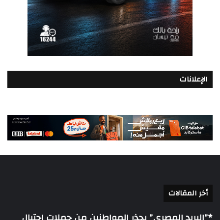
الإعلانات
أخر المقالات
*”البريد المصري” يحذر المواطنين من حملات احتيال