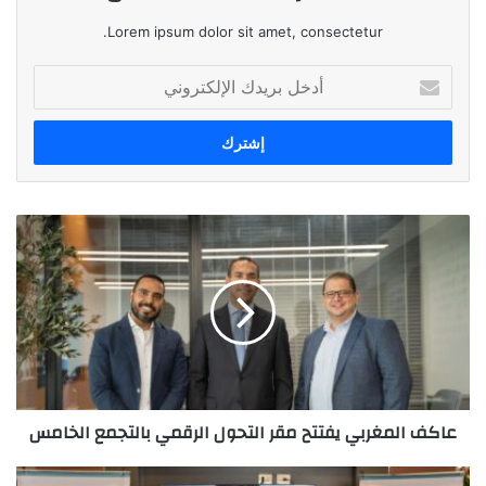
Lorem ipsum dolor sit amet, consectetur.
أدخل
بريدك
الإلكتروني
عاكف
المغربي
يفتتح
مقر
التحول
الرقمي
بالتجمع
الخامس
عاكف المغربي يفتتح مقر التحول الرقمي بالتجمع الخامس
البنك