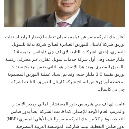
أعلن بنك البركة مصر عن قيامه بضمان تغطية الإصدار الرابع لسندات
توريق شركة كابيتال للتوريق الصادرة لصالح شركة بداية للتمويل
العقاري، إحدى الشركات التابعة لإي اف چي فاينانس، بقيمة 1.4
مليار جنيه، وهي أول شركة خدمات تمويل عقاري غير مصرفي رقمية
بالسوق المصري. ويعد هذا الإصدار هو الثاني ضمن برنامج سندات
توريق بقيمة 3.0 مليار جنيه، وقد تم إسناد عملية التوريق المضمونة
بمحفظة أوراق قبض لصالح شركة كابيتال للتوريق، التابعة لشركة
چي بي كابيتال.
قامت إي اف چي هيرميس بدور المستشار المالي ومدير الإصدار
والمرتب العام الأوحد للإصدار، كما قامت الشركة أيضاً بدور ضامن
التغطية، وقام كلا من بنك البركة مصر والبنك الأهلي المصري (NBE)
بدور ضامن التغطية، بينما شاركت المؤسسة العربية المصرفية