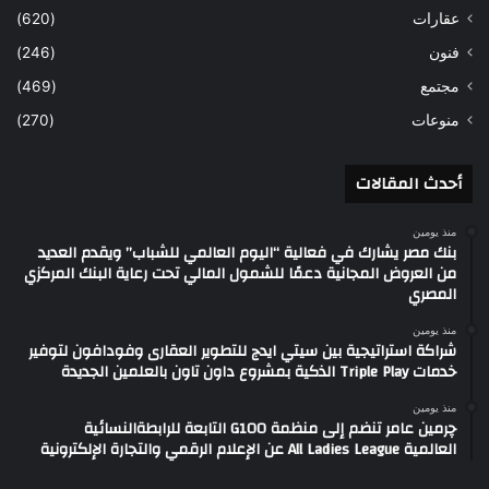
عقارات
(620)
فنون
(246)
مجتمع
(469)
منوعات
(270)
أحدث المقالات
منذ يومين
بنك مصر يشارك في فعالية “اليوم العالمي للشباب” ويقدم العديد
من العروض المجانية دعمًا للشمول المالي تحت رعاية البنك المركزي
المصري
منذ يومين
شراكة استراتيجية بين سيتي ايدج للتطوير العقارى وفودافون لتوفير
خدمات Triple Play الذكية بمشروع داون تاون بالعلمين الجديدة
منذ يومين
چرمين عامر تنضم إلى منظمة G100 التابعة للرابطةالنسائية
العالمية All Ladies League عن الإعلام الرقمي والتجارة الإلكترونية