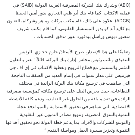
(ABC) وشارك بنك الشركة المصرفية العربية الدولية (SAIB) في
عملية الاكتتاب. كما قام بنك أبو ظبي التجاري بدور أمين الحفظ
(ADCB). علاوة على ذلك، قام مكتب بركات وماهر وشركاه بالتعاون
مع كلايد آند كو بدور المستشار القانوني. كما قام مكتب شريف
منصور دبوس وراسل بيدفورد بدور مدقق الحسابات .
وتعليقًا على هذا الإصدار، صرح الأستاذ/ حازم حجازي، الرئيس
التنفيذي ونائب رئيس مجلس إدارة بنك البركة، قائلاً:” نعتز بالتعاون
المثمر والمستمر مع قطاع الترويج وتغطية الاكتتاب في إي اف چي
هيرميس على مدار سنوات في إتمام العديد من الصفقات الناجحة
التي ساهمت في ترسيخ مكانة بنك البركة الرائدة في مختلف
القطاعات، حيث يحرص البنك على ترسيخ مكانته كمؤسسة مصرفية
الرائدة في تقديم باقة من الحلول غير التقليدية ودعم كافة الأنشطة
الاقتصادية التي تساهم في تحقيق الاستدامة والنمو لدفع عجلة
التنمية بالسوق المصرية، وتنويع مصادر التمويل غير التقليدية
والتوسع للشركات والأفراد، بما يدعم خطة الدولة نحو تحقيق أهدافها
التنموية وتعزيز مسيرة العمل ومواصلة التقدم.”