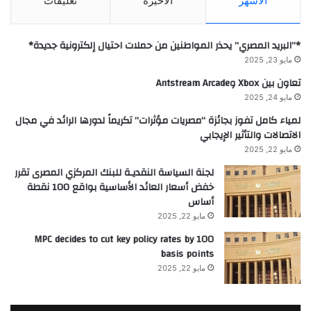
الأشهر
الأخيرة
تعليقات
*”البريد المصري” يحذر المواطنين من حملات احتيال إلكترونية جديدة*
مايو 23, 2025
تعاون بين Xbox وAntstream Arcade
مايو 24, 2025
لمياء كامل تفوز بجائزة “مصريات مؤثرات” تكريماً لدورها الرائد في مجال
الاتصالات والتأثير الإيجابي
مايو 22, 2025
لجنة السياسة النقديـة للبنك المركزي المصرى تقرر
خفض أسعار العائد الأساسية بواقع 100 نقطة
أساس
مايو 22, 2025
MPC decides to cut key policy rates by 100
basis points
مايو 22, 2025