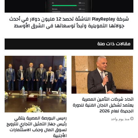
في
أحدث
شركة PlayReplay الناشئة تحصد 12 مليون دولار في أحدث
جولاتها
جولاتها التمويلية وتبدأ توسعاتها في الشرق الأوسط
التمويلية
وتبدأ
توسعاتها
مقالات ذات صلة
في
الشرق
الأوسط
اتحاد شركات التأمين المصرية
يعتمد تشكيل اللجان الفنية للدورة
الجديدة لعام 2026
رءيس البورصة المصرية يلتقي
منذ يوم واحد
رئيس جهاز التمثيل التجاري للترويج
لسوق المال وجذب الاستثمارات
الأجنبية