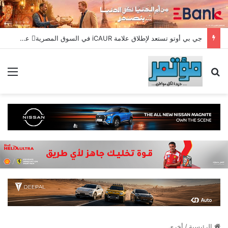
جي بي أوتو تستعد لإطلاق علامة iCAUR في السوق المصرية علامة عالمية جديدة لسيارات الطاقة الجديدة تجمع بين التكنولوجيا الذكية والتصميم الجريء وروح المغامر
بحث عن
الق
الرئيسية
/
أخري