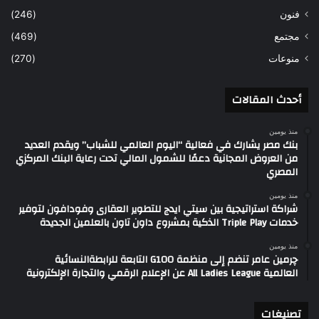
فنون
(246)
مجتمع
(469)
منوعات
(270)
أحدث المقالات
منذ يومين
بنك مصر يشارك في فعالية “اليوم العالمي للشباب” ويقدم العديد
من العروض المجانية دعمًا للشمول المالي تحت رعاية البنك المركزي
المصري
منذ يومين
شراكة استراتيجية بين سيتي ايدج للتطوير العقارى وفودافون لتوفير
خدمات Triple Play الذكية بمشروع داون تاون بالعلمين الجديدة
منذ يومين
چرمين عامر تنضم إلى منظمة G100 التابعة للرابطةالنسائية
العالمية All Ladies League عن الإعلام الرقمي والتجارة الإلكترونية
تصنيغات