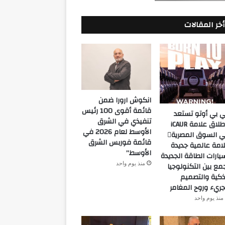
أخر المقالات
انكوش ارورا ضمن
قائمة أقوى 100 رئيس
 بي أوتو تستعد
تنفيذي في الشرق
لإطلاق علامة iCAUR
الأوسط لعام 2026 في
في السوق المصرية
قائمة فوربس الشرق
امة عالمية جديدة
الأوسط”
يارات الطاقة الجديدة
منذ يوم واحد
مع بين التكنولوجيا
ذكية والتصميم
جريء وروح المغامر
منذ يوم واحد