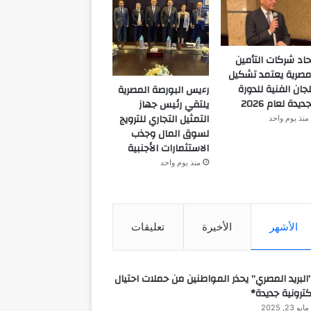
حاد شركات التأمين
مصرية يعتمد تشكيل
لجان الفنية للدورة
رءيس البورصة المصرية
جديدة لعام 2026
يلتقي رئيس جهاز
التمثيل التجاري للترويج
منذ يوم واحد
لسوق المال وجذب
الاستثمارات الأجنبية
منذ يوم واحد
الأشهر
الأخيرة
تعليقات
البريد المصري” يحذر المواطنين من حملات احتيال
كترونية جديدة*
مايو 23, 2025