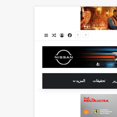
فيسبوك
تسجيل الدخول
مقال عشوائي
إضافة عمود جانبي
جي بي أوتو تستعد لإطلاق علامة iCAUR في السوق المصرية علامة عالمية جديدة لسيارات الطاقة الجديدة تجمع بين التكنولوجيا الذكية والتصميم الجريء وروح المغامر
رير
تحقيقات
المزيد