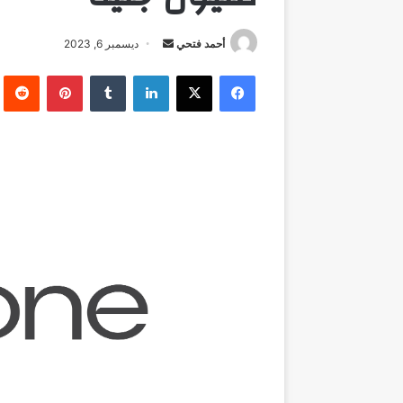
أرسل
أحمد فتحي
ديسمبر 6, 2023
بريدا
فيسبوك
‫X
لينكدإن
بينتيريست
إلكترونيا