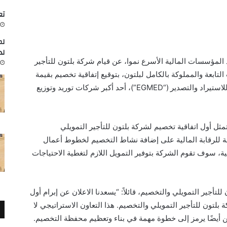
تعاون
لم
لد
د المؤسسات المالية الأسرع نموا، عن قيام شركة بلتون للتأجير
تابعة والمملوكة بالكامل لبلتون، بتوقيع إتفاقية تخصيم بقيمة
200 مليون جنيه مع شركة المجموعة المصرية للاستيراد والتصدير (“EGMED”)، أحد أكبر شركات توريد وتوزيع
نها تمثل أول اتفاقية تخصيم لشركة بلتون للتأجير التمويلي
مة للرقابة المالية على إضافة نشاط التخصيم لخطوط أعمال
خلال تلك الاتفاقية، سوف تقوم الشركة بتوفير التمويل اللازم لتغطية الاحتياجات
تأجير التمويلي والتخصيم، قائلاً: “يسعدنا الاعلان عن إبرام أول
 إنجاز هام لشركة بلتون للتأجير التمويلي والتخصيم. هذا التعاون الاستراتيجي لا
ط بداية شراكة محورية معEGMED ولكن أيضًا يرمز إلى خطوة مهمة في بناء وتعظيم محفظة التخصيم.