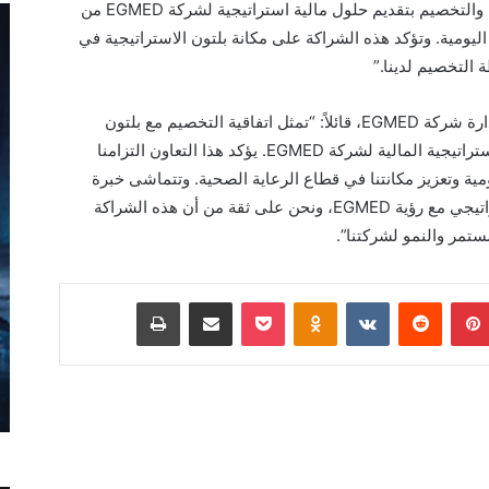
تعزز هذه الاتفاقية التزام بلتون للتأجير التمويلي والتخصيم بتقديم حلول مالية استراتيجية لشركة EGMED من
ليومية. وتؤكد هذه الشراكة على مكانة بلتون الاستراتيجية في
لتخصيم لدينا.”
ومن جانبه، اضاف عمرو شاكر، رئيس مجلس إدارة شركة EGMED، قائلاً: “تمثل اتفاقية التخصيم مع بلتون
للتأجير التمويلي والتخصيم مرحلة مهمة في الإستراتيجية المالية لشركة EGMED. يؤكد هذا التعاون التزامنا
ومية وتعزيز مكانتنا في قطاع الرعاية الصحية. وتتماشى خبرة
بلتون للتأجير التمويلي والتخصيم ونهجها الاستراتيجي مع رؤية EGMED، ونحن على ثقة من أن هذه الشراكة
مستمر والنمو لشركتنا”.
بينتيريست
Odnoklassniki
‫Pocket
مشاركة عبر البريد
طباعة