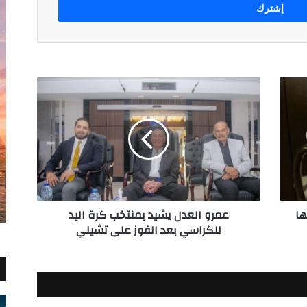
عمرو
العدل
يشيد
بمنتخب
كرة
اليد
للكراسي
بعد
الفوز
G لأجهزتها
عمرو العدل يشيد بمنتخب كرة اليد
على
للكراسي بعد الفوز على تشيلي
تشيلي