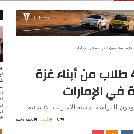
بعد علاجهم.. 408 طلاب من أبناء غزة
جي
 في الإمارات
عل
لس
تج
ال
ال
0
570
دقيقة واحدة
‫Pocket
Odnoklassniki