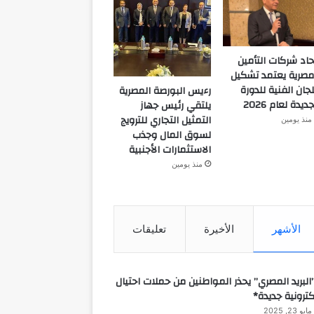
حاد شركات التأمين
مصرية يعتمد تشكيل
لجان الفنية للدورة
رءيس البورصة المصرية
جديدة لعام 2026
يلتقي رئيس جهاز
التمثيل التجاري للترويج
منذ يومين
لسوق المال وجذب
الاستثمارات الأجنبية
منذ يومين
الأشهر
الأخيرة
تعليقات
البريد المصري” يحذر المواطنين من حملات احتيال
كترونية جديدة*
مايو 23, 2025