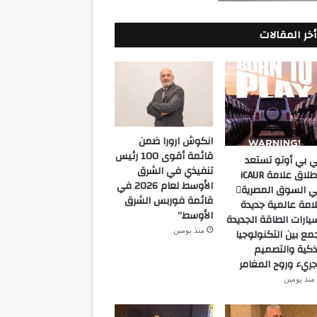
أخر المقالات
انكوش ارورا ضمن
قائمة أقوى 100 رئيس
 بي أوتو تستعد
تنفيذي في الشرق
لإطلاق علامة iCAUR
الأوسط لعام 2026 في
في السوق المصرية
قائمة فوربس الشرق
امة عالمية جديدة
الأوسط”
يارات الطاقة الجديدة
منذ يومين
مع بين التكنولوجيا
ذكية والتصميم
جريء وروح المغامر
منذ يومين