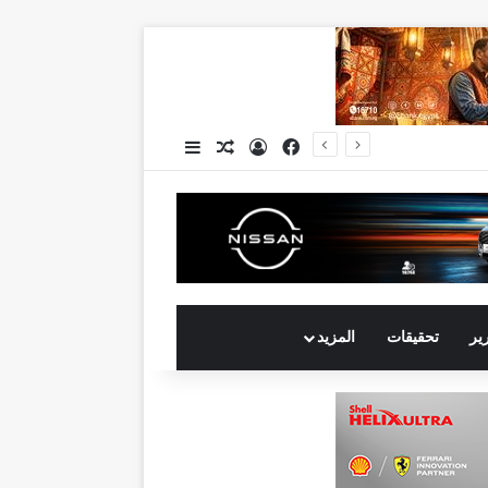
فيسبوك
تسجيل الدخول
مقال عشوائي
إضافة عمود جانبي
جي بي أوتو تستعد لإطلاق علامة iCAUR في السوق المصرية علامة عالمية جديدة لسيارات الطاقة الجديدة تجمع بين التكنولوجيا الذكية والتصميم الجريء وروح المغامر
رير
تحقيقات
المزيد