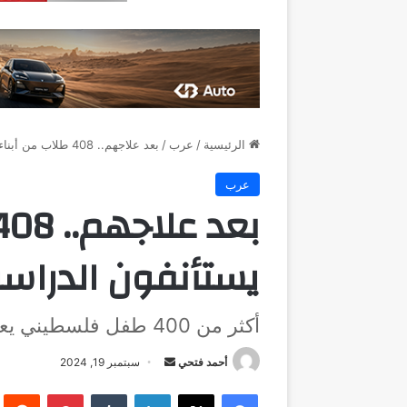
الرئيسية
/
عرب
/
بعد علاجهم.. 408 طلاب من أبناء غزة يستأنفون الدراسة في الإمارات
عرب
يستأنفون الدراسة
أكثر من 400 طفل فلسطيني يعودون للدراسة بمدينة الإمارات الإنسانية
أرسل
أحمد فتحي
سبتمبر 19, 2024
بريدا
فيسبوك
‫X
لينكدإن
بينتيريست
إلكترونيا