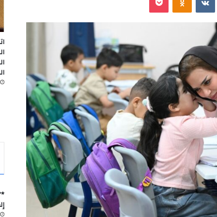
ات
ال
ال
ال
*”
إل