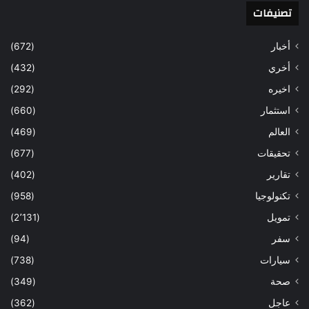
تصنيفات
أخبار
(672)
أخري
(432)
اخيره
(292)
استثمار
(660)
العالم
(469)
تحقيقات
(677)
تقارير
(402)
تكنولوجيا
(958)
تمويل
(2٬131)
سفر
(94)
سيارات
(738)
صحة
(349)
عاجل
(362)