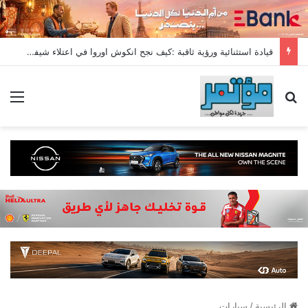
قيادة استثنائية ورؤية ثاقبة :كيف نجح انكوش اوروا في اعتلاء شيفروليه وام جى قمة مبيعات يوليو2026
بحث عن
الق
الرئيسية
/
سيارات