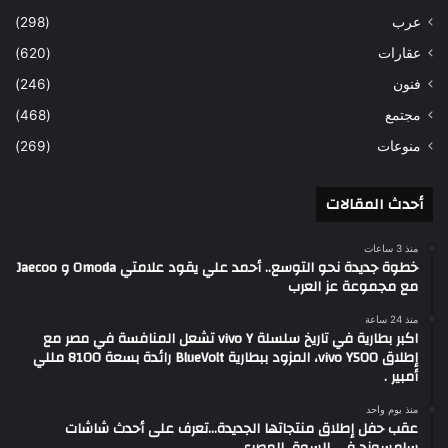
عرب
(298)
عقارات
(620)
فنون
(246)
مجتمع
(468)
منوعات
(269)
أحدث المقالات
منذ 3 ساعات
خطوة جديدة نحو التوسع.. أحمد علي يقود علامتي Omoda و Jaecoo
مع مجموعة عز العرب
منذ 24 ساعة
اكبر بطارية في تاريخ سلسلة vivo Y تشعل المنافسة في مصر مع
إطلاق vivo Y500، المزود ببطارية BlueVolt رائدة بسعة 8100 مللي
أمبير .
منذ يوم واحد
عقب حفل إطلاق منتجاتها الجديدة…تعرف على أحدث شاشات