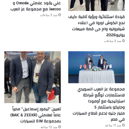
علي يقود علامتي Omoda و
Jaecoo مع مجموعة عز العرب
منذ 3 ساعات
قيادة استثنائية ورؤية ثاقبة :كيف
نجح انكوش اوروا في اعتلاء
شيفروليه وام جى قمة مبيعات
يوليو2026
منذ 3 ساعات
مجموعة عز العرب السويدي
للاستثمارات توقّع شراكة
استراتيجية مع أومودا
وجايكو باستثمار 5
تعيين “تيمور إسماعيل” مديراً
مليار جنيه لدعم قطاع السيارات
عاماً لعلامتي (BAIC & ZEEKR)
في مصر
بمجموعة EIM للسيارات
منذ 11 ساعة
منذ 12 ساعة