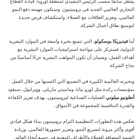
يشغل سابقًا منصب الرئيس التنفيذي لمنطقة أوروبا، قيادة القطاع
التجاري العالمي الجديد في بروميتيون. وستكون مهمته دفع النمو
العالمي، وتعزيز العلاقات مع العملاء، واستكشاف فرص جديدة
لتوسيع نطاق أعمال الشركة.
أما
فيديريكا بوسكولو
، التي تتمتع بخبرة واسعة في الموارد البشرية
الدولية، فستركز على مواءمة استراتيجيات الموارد البشرية مع
أهداف العمل، وضمان أن تكون المواهب البشرية جزءًا أساسيًا من
نجاح الشركة.
وبخبرته العالمية الكبيرة في التصنيع التي اكتسبها من خلال العمل
بمؤسسات رائدة مثل لورو بيانا، ومانييتي ماريلي، وويرلبول، سيقود
أنطونيو ميلوني
العمليات الصناعية لبروميتيون، بهدف تعزيز الكفاءة
والقدرة التنافسية للمجموعة في الأسواق.
تعكس هذه التطورات التنظيمية التزام بروميتيون ببناء هيكل قيادي
أقوى وأكثر مرونة لتسريع النمو، وتعزيز حضورها العالمي، وزيادة
القيمة المضافة للعملاء والأطراف المعنية في جميع أنحاء العالم.