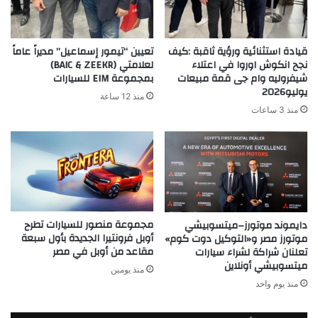
قيادة استثنائية ورؤية ثاقبة :كيف
تعيين “تيمور إسماعيل” مديراً عاماً
نجح انكوش اوروا في اعتلاء
لعلامتي (BAIC & ZEEKR)
شيفروليه وام جى قمة مبيعات
بمجموعة EIM للسيارات
يوليو2026
منذ 12 ساعة
منذ 3 ساعات
مجموعة منصور للسيارات تطرح
دايموند موتورز–ميتسوبيشي
أوبل فرونتيرا الجديدة بأول سبعة
موتورز مصر و«التوكيل دوت كوم»
مقاعد من أوبل في مصر
تعلنان شراكة لشراء سيارات
ميتسوبيشي أونلاين
منذ يومين
منذ يوم واحد