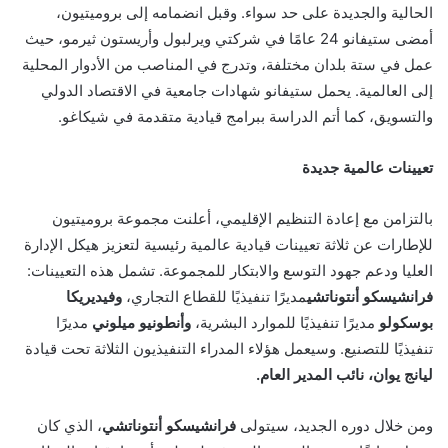
الحالية والجديدة على حد سواء. وقبل انضمامه إلى بروميتيون،
أمضى ستيفانو 24 عامًا في شركتي ويرلبول وأريستون ثيرمو، حيث
عمل في ستة بلدان مختلفة، وتدرج في المناصب من الأدوار المحلية
إلى العالمية. يحمل ستيفانو شهادات جامعية في الاقتصاد الدولي
والتسويق، كما أتم الدراسة ببرامج قيادية متقدمة في شيكاغو.
تعيينات عالمية جديدة
بالتزامن مع إعادة التنظيم الإقليمي، أعلنت مجموعة بروميتيون
للإطارات عن ثلاثة تعيينات قيادية عالمية رئيسية لتعزيز هيكل الإدارة
العليا ودعم جهود التوسع والابتكار للمجموعة. تشمل هذه التعيينات:
فرانشيسكو أنتوناتشي
مديرًا تنفيذيًا للقطاع التجاري،
وفيديريكا
بوسكولو
مديرًا تنفيذيًا للموارد البشرية،
وأنطونيو ميلوني
مديرًا
تنفيذيًا للتصنيع. وسيعمل هؤلاء المدراء التنفيذيون الثلاثة تحت قيادة
ليانج يوان، نائب المدير العام
.
ومن خلال دوره الجديد، سيتولى
فرانشيسكو أنتوناتشي
، الذي كان