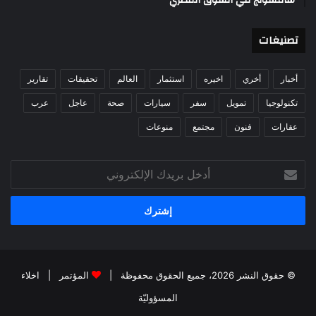
سامسونج في السوق المصري
تصنيغات
أخبار
أخري
اخيره
استثمار
العالم
تحقيقات
تقارير
تكنولوجيا
تمويل
سفر
سيارات
صحة
عاجل
عرب
عقارات
فنون
مجتمع
منوعات
أدخل
بريدك
الإلكتروني
© حقوق النشر 2026، جميع الحقوق محفوظة |
المؤتمر
|
اخلاء
المسؤوليّة