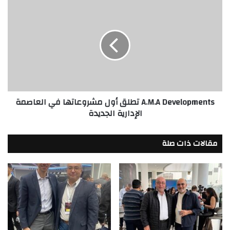
مليار
A.M.A
دولار
Developments
تطلق
أول
مشروعاتها
في
العاصمة
الإدارية
الجديدة
A.M.A Developments تطلق أول مشروعاتها في العاصمة
الإدارية الجديدة
مقالات ذات صلة