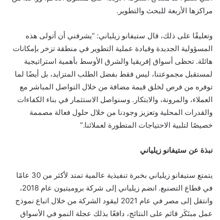
مراكزها الأربعة للبحث والتطوير.
وتعليقًا على ذلك، قال ستيفانو زيلياني: “يشرفني أن أتولى هذه
المسؤولية الجديدة وقيادة عملية التطوير في منطقة تزخر بإمكانات
هائلة. تحظى أسواق إفريقيا والشرق الأوسط بأهمية استراتيجية
لمستقبل مجموعتنا، ليس فقط بفضل الطلب المتزايد، بل أيضًا لما
توفره من فرص لخلق قيمة مضافة من خلال التواصل المباشر مع
العملاء، والمرونة، والابتكار. وسنواصل الاستثمار في بناء الكفاءات
والقدرات المحلية وتعزيز وجودنا من خلال حلول فعالة مصممة
خصيصًا لتلبية الاحتياجات المتطورة لعملائنا.”
نبذة عن
ستيفانو زيلياني
يتمتع ستيفانو زيلياني بخبرة تنفيذية عالمية تمتد لأكثر من 30 عامًا
في قطاع التصنيع. انضم زيلياني إلى شركة بروميتيون عام 2018،
وانتقل إلى مصر في عام 2021 ليقود الشركة من خلال اتباع نموذج
عمل مبتَكَر قائم على النتائج، دافعًا بذلك عجلة النمو في الأسواق