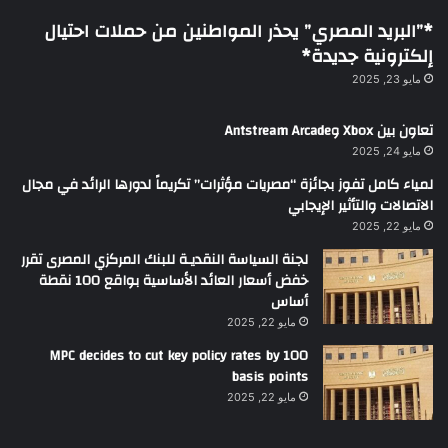
*”البريد المصري” يحذر المواطنين من حملات احتيال
إلكترونية جديدة*
مايو 23, 2025
تعاون بين Xbox وAntstream Arcade
مايو 24, 2025
لمياء كامل تفوز بجائزة “مصريات مؤثرات” تكريماً لدورها الرائد في مجال
الاتصالات والتأثير الإيجابي
مايو 22, 2025
لجنة السياسة النقديـة للبنك المركزي المصرى تقرر
خفض أسعار العائد الأساسية بواقع 100 نقطة
أساس
مايو 22, 2025
MPC decides to cut key policy rates by 100
basis points
مايو 22, 2025