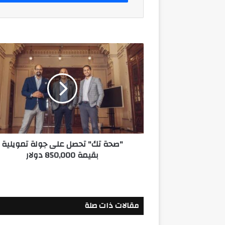
"صحة
تك"
تحصل
على
جولة
تمويلية
بقيمة
850,000
دولار
"صحة تك" تحصل على جولة تمويلية
بقيمة 850,000 دولار
مقالات ذات صلة