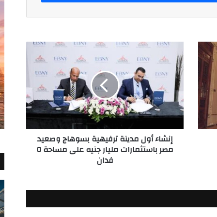
إنشاء
أول
مدينة
ترفيهية
بسوهاج
وصعيد
مصر
باستثمارات
مليار
إنشاء أول مدينة ترفيهية بسوهاج وصعيد
جنيه
مصر باستثمارات مليار جنيه على مساحة ٥
على
فدان
مساحة
٥
فدان