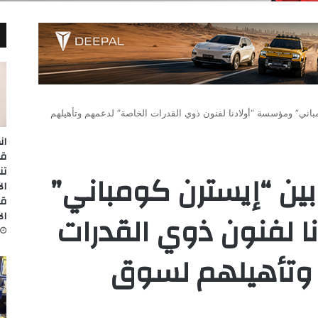
باني” ومؤسسة “أولادنا لفنون ذوي القدرات الخاصة” لدعمهم وتأهيلهم
ان
تن
ين “إيسترن كومباني”
قا
 لفنون ذوي القدرات
ال
 وتأهيلهم لسوق