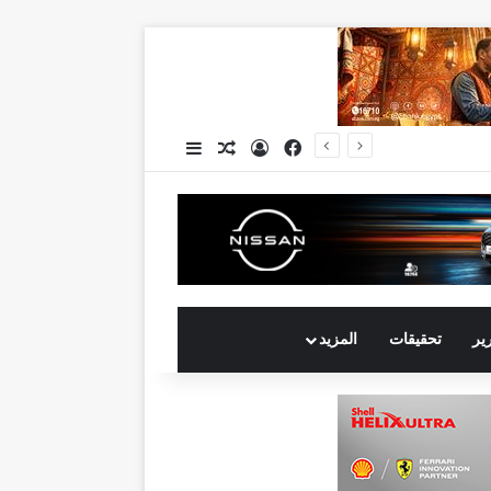
فيسبوك
تسجيل الدخول
مقال عشوائي
إضافة عمود جانبي
انكوش ارورا ضمن قائمة أقوى 100 رئيس تنفيذي في الشرق الأوسط لعام 2026 في قائمة فوربس الشرق الأوسط”
رير
تحقيقات
المزيد