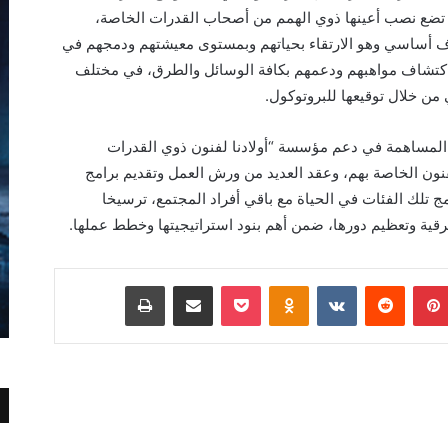
ي تضع نصب أعينها ذوي الهمم من أصحاب القدرات الخاصة،
دف أساسي وهو الارتقاء بحياتهم وبمستوى معيشتهم ودمجهم في
ة واكتشاف مواهبهم ودعمهم بكافة الوسائل والطرق، في مختلف
من خلال توقيعها للبروتوكول.
المساهمة في دعم مؤسسة “أولادنا لفنون ذوي القدرات
نون الخاصة بهم، وعقد العديد من ورش العمل وتقديم برامج
ج تلك الفئات في الحياة مع باقي أفراد المجتمع، ترسيخا
قية وتعظيم دورها، ضمن أهم بنود استراتيجيتها وخطط عملها.
بينتيريست
Odnoklassniki
‫Pocket
مشاركة عبر البريد
طباعة