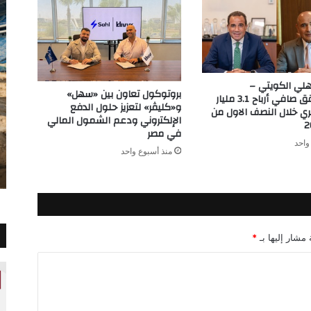
أهلي الكويتي –
بروتوكول تعاون بين «سهل»
مصر يحقق صافي أرباح 3.1 مليار
و«كليڤر» لتعزيز حلول الدفع
ي خلال النصف الاول من
الإلكتروني ودعم الشمول المالي
في مصر
واحد
منذ أسبوع واحد
 مشار إليها بـ
*