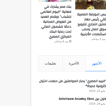
بنك مصر يشارك في
فعالية “اليوم العالمي
يس البورصة المصرية
للشباب” ويقدم العديد
تقي رئيس جهاز
من العروض المجانية
تمثيل التجاري للترويج
دعمًا للشمول المالي
وق المال وجذب
تحت رعاية البنك
استثمارات الأجنبية
المركزي المصري
منذ 3 ساعات
منذ 6 ساعات
الأشهر
الأخيرة
تعليقات
البريد المصري” يحذر المواطنين من حملات احتيال
كترونية جديدة*
مايو 23, 2025
 بين Xbox وAntstream Arcade
مايو 24, 2025