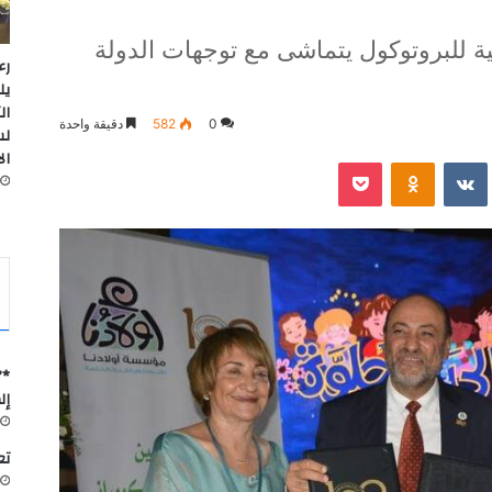
ة للبروتوكول يتماشى مع توجهات الدولة
رء
يل
ال
0
582
دقيقة واحدة
لس
ال
‫Pocket
Odnoklassniki
*”
إل
تعاون