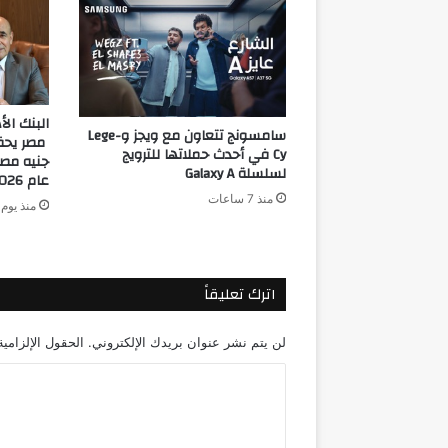
البنك ال
سامسونج تتعاون مع ويجز وLege-
Cy في أحدث حملاتها للترويج
جنيه مصر
لسلسلة Galaxy A
عام 2026
منذ 7 ساعات
منذ يوم 
اترك تعليقاً
لن يتم نشر عنوان بريدك الإلكتروني.
الحقول الإلزامية
ا
ل
ت