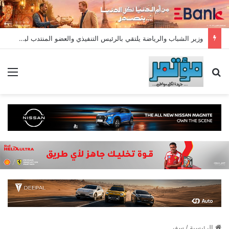
وزير الشباب والرياضة يلتقي بالرئيس التنفيذي والعضو المنتدب لبنك saib لبحث تعزيز التعاون المشترك بين الجانبين
بحث عن
الق
الرئيسية
/
سفر