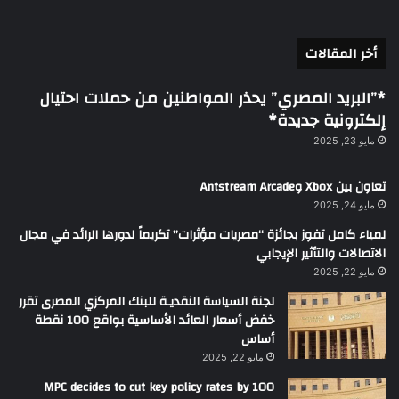
أخر المقالات
*”البريد المصري” يحذر المواطنين من حملات احتيال
إلكترونية جديدة*
مايو 23, 2025
تعاون بين Xbox وAntstream Arcade
مايو 24, 2025
لمياء كامل تفوز بجائزة “مصريات مؤثرات” تكريماً لدورها الرائد في مجال
الاتصالات والتأثير الإيجابي
مايو 22, 2025
لجنة السياسة النقديـة للبنك المركزي المصرى تقرر
خفض أسعار العائد الأساسية بواقع 100 نقطة
أساس
مايو 22, 2025
MPC decides to cut key policy rates by 100