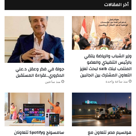
أخر المقالات
وزير الشباب والرياضة يلتقي
بالرئيس التنفيذي والعضو
المنتدب لبنك saib لبحث تعزيز
جولة في فكر وعقل د.علي
التعاون المشترك بين الجانبين
الدكروري…لقراءة المستقبل
منذ ساعة واحدة
منذ ساعتين
سامسونج وSpotify تتعاونان
هولسيم مصر تتعاون مع