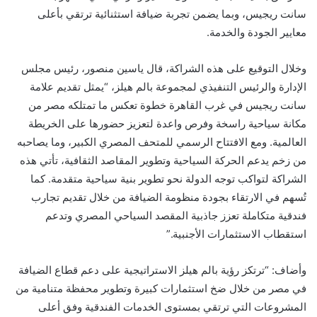
سانت ريجيس، وبما يضمن تجربة ضيافة استثنائية ترتقي بأعلى
معايير الجودة والخدمة.
وخلال التوقيع على هذه الشراكة، قال ياسين منصور، رئيس مجلس
الإدارة والرئيس التنفيذي لمجموعة بالم هيلز، “يمثل تقديم علامة
سانت ريجيس في غرب القاهرة خطوة تعكس ما تمتلكه مصر من
مكانة سياحية راسخة وفرص واعدة لتعزيز حضورها على الخريطة
العالمية. ومع الافتتاح الرسمي للمتحف المصري الكبير، وما يصاحبه
من زخم يدعم الحركة السياحية وتطوير المقاصد الثقافية، تأتي هذه
الشراكة لتواكب توجه الدولة نحو تطوير بنية سياحية متقدمة. كما
تُسهم في الارتقاء بجودة منظومة الضيافة من خلال تقديم تجارب
فندقية متكاملة تعزز جاذبية المقصد السياحي المصري وتدعم
استقطاب الاستثمارات الأجنبية.”
وأضاف: “ترتكز رؤية بالم هيلز الاستراتيجية على دعم قطاع الضيافة
في مصر من خلال ضخ استثمارات كبيرة وتطوير محفظة متنامية من
المشروعات التي ترتقي بمستوى الخدمات الفندقية وفق أعلى