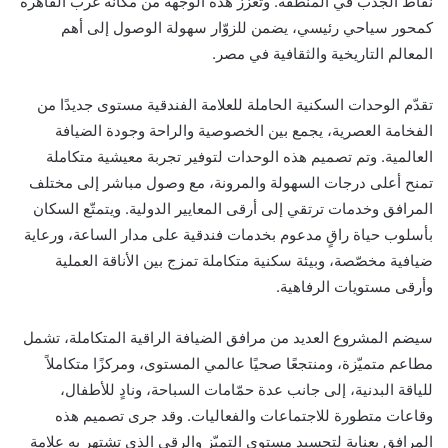
نقاط الجذب في المنطقة. وتُعزّز هذه الوجهة من مكانة غرب القاهرة
كمحور سياحي رئيسي، يضمن للزوّار سهولة الوصول إلى أهم
المعالم التاريخية والثقافية في مصر.
تقدّم الوحدات السكنية الحاملة للعلامة الفندقية مستوى جديدًا من
الفخامة العصرية، يجمع بين الخصوصية والراحة وجودة الضيافة
العالمية. وتم تصميم هذه الوحدات لتوفير تجربة معيشية متكاملة
تمنح أعلى درجات السهولة والمرونة، مع وصول مباشر إلى مختلف
المرافق وخدمات ترتقي إلى أرقى المعايير الدولية. ويتمتّع السكان
بأسلوب حياة راقٍ مدعوم بخدمات فندقية على مدار الساعة، ورعاية
ضيافية مخصّصة، وبيئة سكنية متكاملة تمزج بين الأناقة العملية
وأرقى مستويات الرفاهية.
سيضم المشروع العديد من مرافق الضيافة الراقية المتكاملة، تشمل
مطاعم متميّزة، ومنتجعًا صحيًا عالمي المستوى، ومركزًا متكاملاً
للياقة البدنية، إلى جانب عدة حمّامات السباحة، ونادٍ للأطفال،
وقاعات متطورة للاجتماعات والفعاليات. وقد جرى تصميم هذه
المرافق بعناية لتجسيد مستوى التميّز والرقي الذي تشتهر به علامة