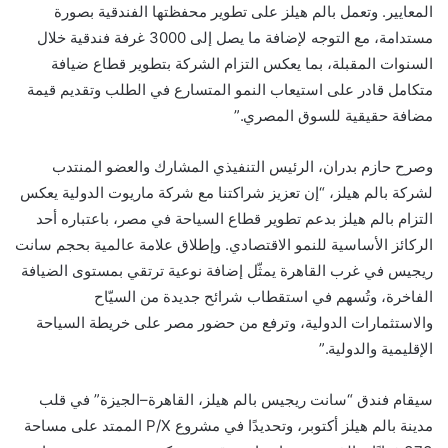
المعايير. وتعمل بالم هيلز على تطوير محفظتها الفندقية بصورة
مستدامة، مع التوجه لإضافة ما يصل إلى 3000 غرفة فندقية خلال
السنوات المقبلة، بما يعكس التزام الشركة بتطوير قطاع ضيافة
متكامل قادر على استيعاب النمو المتسارع في الطلب وتقديم قيمة
مضافة حقيقية للسوق المصري.”
وصرح حازم بدران، الرئيس التنفيذي المشارك والعضو المنتدب
لشركة بالم هيلز، “إن تعزيز شراكتنا مع شركة ماريوت الدولية يعكس
التزام بالم هيلز بدعم تطوير قطاع السياحة في مصر، باعتباره أحد
الركائز الأساسية للنمو الاقتصادي. وإطلاق علامة عالمية بحجم سانت
ريجيس في غرب القاهرة يمثّل إضافة نوعية ترتقي بمستوى الضيافة
الفاخرة، وتُسهم في استقطاب شرائح جديدة من السيّاح
والاستثمارات الدولية، وترفع من حضور مصر على خريطة السياحة
الإقليمية والدولية.”
سيقام فندق “سانت ريجيس بالم هيلز، القاهرة–الجيزة” في قلب
مدينة بالم هيلز أكتوبر، وتحديدًا في مشروع P/X الممتد على مساحة