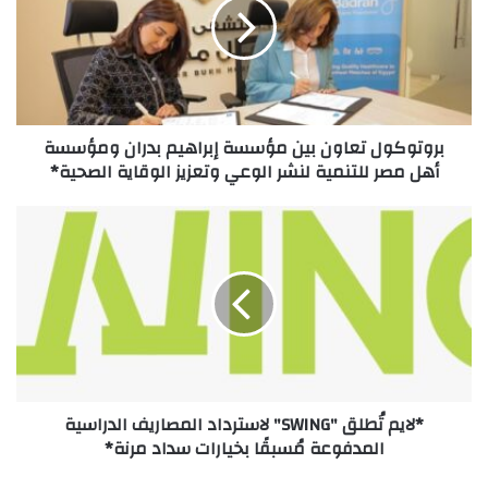
مؤسسة
إبراهيم
بدران
ومؤسسة
أهل
مصر
بروتوكول تعاون بين مؤسسة إبراهيم بدران ومؤسسة
للتنمية
أهل مصر للتنمية لنشر الوعي وتعزيز الوقاية الصحية*
لنشر
الوعي
وتعزيز
*لايم
الوقاية
تُطلق
الصحية*
"SWING"
لاسترداد
المصاريف
الدراسية
المدفوعة
مُسبقًا
بخيارات
*لايم تُطلق "SWING" لاسترداد المصاريف الدراسية
سداد
المدفوعة مُسبقًا بخيارات سداد مرنة*
مرنة*