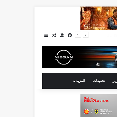
فيسبوك
تسجيل الدخول
مقال عشوائي
إضافة عمود جانبي
جي بي أوتو تستعد لإطلاق علامة iCAUR في السوق المصرية علامة عالمية جديدة لسيارات الطاقة الجديدة تجمع بين التكنولوجيا الذكية والتصميم الجريء وروح المغامر
رير
تحقيقات
المزيد