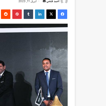
أرسل
أحمد فتحي
أبريل 11, 2023
بريدا
فيسبوك
‫X
لينكدإن
بينتيريست
إلكترونيا