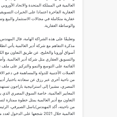
العالمية في المملكة المتحدة والاتحاد الأورو
العقارية الفاخرة اعتمادا على الخبرات التسويقي
عقارية متكاملة في مجالات الاستثمار والبيع وتس
والوساطة العقارية.
وتعليقًا على هذه الشراكة الهامة، قال المهندس/
مذكرة التفاهم مع شركة أدير العالمية يأتي انط
أسواق أوروبا والخليج، عن طريق التعاون مع الك
والتسويق العقاري مثل شركة أدير العالمية. وأض
القائمة على التوسع والنمو والتركيز على ملف 
العملات الأجنبية للدولة والمساهمة في دعم الا
من ناحية أخرى عبر رزق عن سعادته باختيار أدير
المصري، مشيرا إلى استراتيجية باراجون تستهدف
المعايير العالمية، خاصة السوق المصري الذي يعد
التعاون مع أدير العالمية يمثل خطوة ممتازة لت
من ناحيته، أكد المهندس/باسل الصيرفي، الرئيس 
العالمية خلال 2021 شجعها على ال