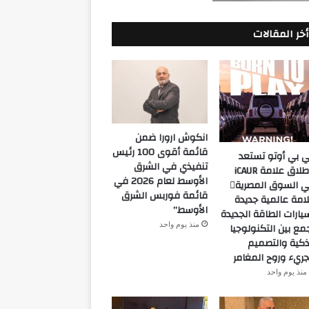
أخر المقالات
انكوش ارورا ضمن
قائمة أقوى 100 رئيس
 بي أوتو تستعد
تنفيذي في الشرق
لإطلاق علامة iCAUR
الأوسط لعام 2026 في
في السوق المصرية
قائمة فوربس الشرق
امة عالمية جديدة
الأوسط”
يارات الطاقة الجديدة
منذ يوم واحد
مع بين التكنولوجيا
ذكية والتصميم
جريء وروح المغامر
منذ يوم واحد