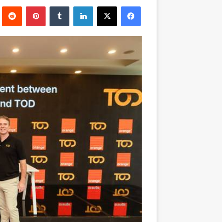
بريدا
فيسبوك
‫X
لينكدإن
بينتيريست
إلكترونيا