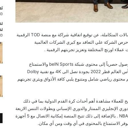
تعاون
لم
لد
أعلنت اورنچ مصر، الشبكة الاولي لخدمات الاتصالات المتكاملة، عن توقيع اتفاقية شراكة مع منصة TOD الرقمية
حرص الشركة علي التعاقد مع كبري الشركات العالمية
ملاء اورنچ المختلفة وتعزيز تجربتهم الرقمية .
وبموجب الاتفاقية تتيح اورنچ لعملائها إمكانية الوصول حصرياً إلى محتوى شبكة beIN Sports والاستمتاع
بمشاهدة افضل المباريات بما في ذلك بطولة كأس العالم قطر 2022 بجودة تصل الى 4K مع تقنية Dolby
تقديم محتوى رياضي شامل ومتنوع يلبي كافة الأذواق ويثري تجربتهم
 تتيح للعملاء مشاهدة أهم أحداث كرة القدم الدولية بما في ذلك
طال أوروبا والدوري الإنجليزي الممتاز والدوري الإسباني وبطولات التنس الاربعة
الدولية ومنافسات الرابطة الوطنية لكرة السلة NBA . بالإضافة إلى ذلك تتيح المنصة إمكانية الاتصال مع 5 أجهزة
يوفر الاستمتاع بالمحتوى في أي وقت ومن أي مكان.