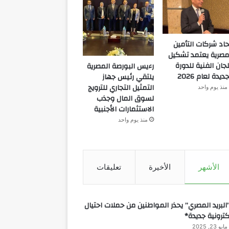
حاد شركات التأمين
مصرية يعتمد تشكيل
لجان الفنية للدورة
رءيس البورصة المصرية
جديدة لعام 2026
يلتقي رئيس جهاز
التمثيل التجاري للترويج
منذ يوم واحد
لسوق المال وجذب
الاستثمارات الأجنبية
منذ يوم واحد
الأشهر
الأخيرة
تعليقات
البريد المصري” يحذر المواطنين من حملات احتيال
كترونية جديدة*
مايو 23, 2025