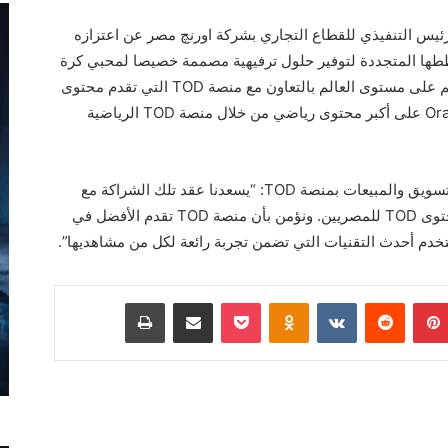
الرئيس التنفيذي للقطاع التجاري بشركة اورنچ مصر عن اعتزازه
ططها المتجددة لتوفير حلول ترفيهية مصممة خصيصا لمحبي كرة
القدم والشغوفين بمتابعة الأحداث الرياضية الأهم على مستوى العالم بالتعاون مع منصة TOD التي تقدم محتوى
حصرياً حقيقياً. كما يحصل عملاء Orange Premier على أكبر محتوى رياضي من خلال منصة TOD الرياضية
من جهته، قال جون بول مكيرلي، نائب رئيس التسويق والمبيعات بمنصة TOD: “يسعدنا عقد تلك الشراكة مع
شركة اورنچ مصر. هذا التعاون يتيح لنا تقديم محتوى TOD للمصريين. ونؤمن بأن منصة TOD تقدم الأفضل في
تخدم أحدث التقنيات التي تضمن تجربة رائعة لكل من مشاهديها”.
بينتيريست
Odnoklassniki
‫Pocket
مشاركة عبر البريد
طباعة