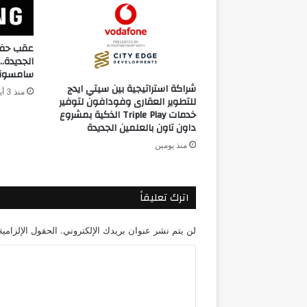
عقب حفل 
الجديدة
سامسونج
شراكة استراتيجية بين سيتي ايدج
منذ 3 أيام
للتطوير العقارى وفودافون لتوفير
خدمات Triple Play الذكية بمشروع
داون تاون بالعلمين الجديدة
منذ يومين
اترك تعليقاً
لن يتم نشر عنوان بريدك الإلكتروني.
الحقول الإلزامية
ا
ل
ت