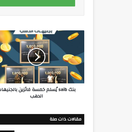
بنك
saib
يُسلم
خمسة
فائزين
بالجنيهات
الدهب
بنك saib يُسلم خمسة فائزين بالجنيها
الدهب
مقالات ذات صلة