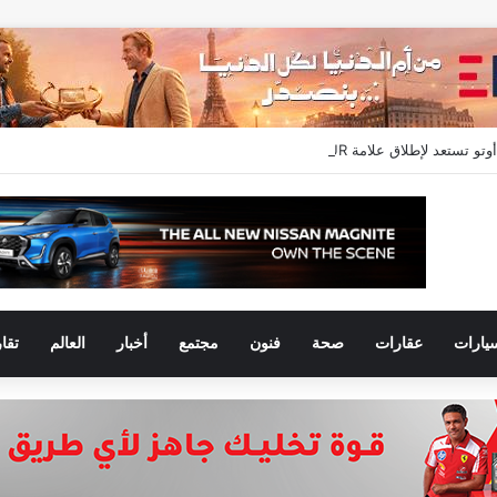
يارات
عقارات
صحة
فنون
مجتمع
أخبار
العالم
تقا