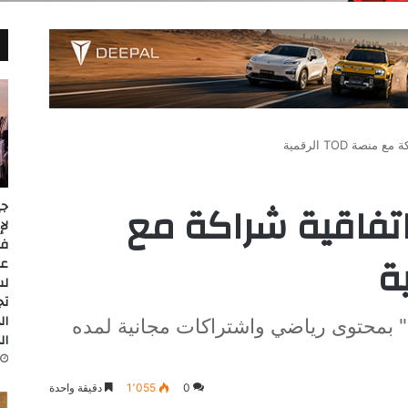
صة TOD الرقمية
اتفاقية شراكة مع
جي
عل
لس
تج
ال
لتزويد عملاء "Orange Premier" بمحتوى رياضي واشتراكات مجانية لمده
ال
0
1٬055
دقيقة واحدة