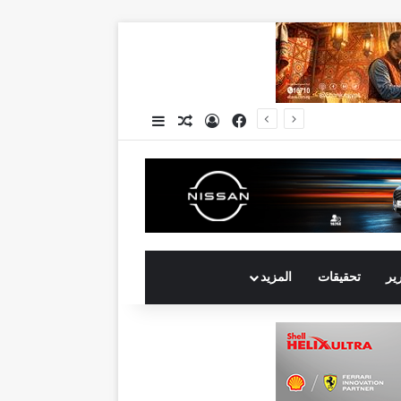
فيسبوك
تسجيل الدخول
مقال عشوائي
إضافة عمود جانبي
جي بي أوتو تستعد لإطلاق علامة iCAUR في السوق المصرية علامة عالمية جديدة لسيارات الطاقة الجديدة تجمع بين التكنولوجيا الذكية والتصميم الجريء وروح المغامر
رير
تحقيقات
المزيد