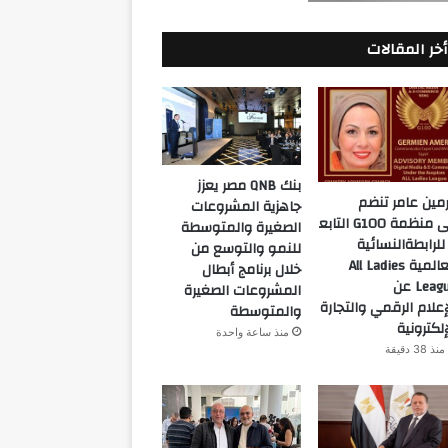
أخر المقالات
بنك QNB مصر يعزز
مين عامر تنضم
جاهزية المشروعات
إلى منظمة G100 التابع
الصغيرة والمتوسطة
للرابطةالنسائية
للنمو والتوسع من
العالمية All Ladies
خلال برنامج أبطال
League عن
المشروعات الصغيرة
إعلام الرقمي والتجارة
والمتوسطة
إلكترونية
منذ ساعة واحدة
منذ 38 دقيقة