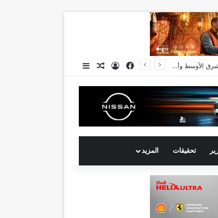
فيسبوك
تسجيل الدخول
مقال عشوائي
إضافة عمود جانبي
چرمين عامر تنضم إلى منظمة G100 التابعة للرابطةالنسائية العالمية All Ladies League عن الإعلام الرقمي والتجارة الإلكترونية
رير
تحقيقات
المزيد