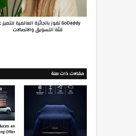
فئة
التسويق
والاتصالات
GoDaddy تفوز بالجائزة العالمية للتميز
فئة التسويق والاتصالات
مقالات ذات صلة
duces an
ng Offer