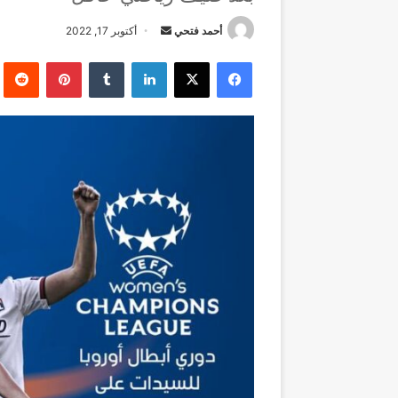
أرسل
أحمد فتحي
أكتوبر 17, 2022
بريدا
فيسبوك
‫X
لينكدإن
بينتيريست
إلكترونيا