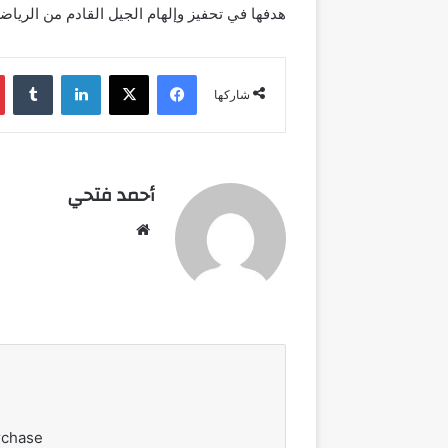
هدفها في تحفيز وإلهام الجيل القادم من الرياض
فيسبوك
‫X
لينكدإن
شاركها
أحمد فتحي
موقع
الويب
rchase