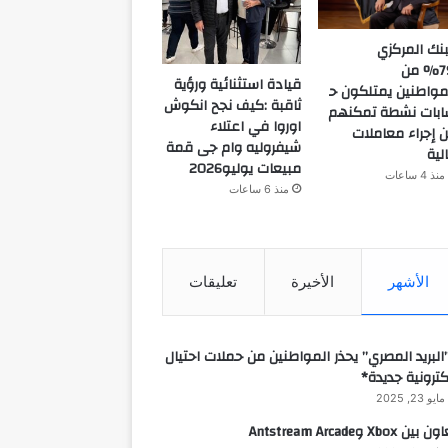
بنك المركزي
:79% من
قيادة استثنائية ورؤية
مواطنين يمتلكون ح
ثاقبة :كيف نجح انكوش
بات نشطة تمكنهم
اوروا في اعتلاء
 إجراء معاملات
شيفروليه وام جى قمة
لية
مبيعات يوليو2026
منذ 4 ساعات
منذ 6 ساعات
الأشهر
الأخيرة
تعليقات
البريد المصري” يحذر المواطنين من حملات احتيال
كترونية جديدة*
مايو 23, 2025
 بين Xbox وAntstream Arcade