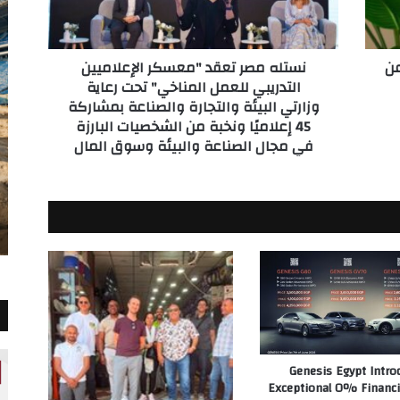
للعمل
المناخي"
تحت
 عن
نستله مصر تعقد "معسكر الإعلاميين
رعاية
التدريبي للعمل المناخي" تحت رعاية
وزارتي
وزارتي البيئة والتجارة والصناعة بمشاركة
البيئة
45 إعلاميًا ونخبة من الشخصيات البارزة
والتجارة
والصناعة
في مجال الصناعة والبيئة وسوق المال
بمشاركة
45
إعلاميًا
ونخبة
من
الشخصيات
البارزة
في
مجال
الصناعة
والبيئة
وسوق
Genesis Egypt Intro
المال
Exceptional 0% Financi