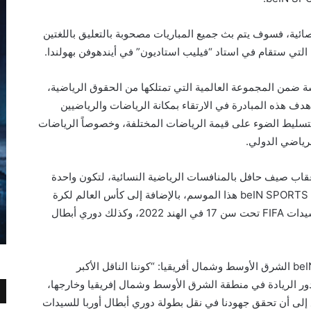
ئية، فسوف يتم بث جميع المباريات مصحوبة بالتعليق باللغتين
ئية التي ستقام في استاد “فيليب استاديون” في أيندهوفن بهولندا.
 المهمشة ضمن المجموعة العالمية التي تمتلكها من الحقوق الرياضية،
رتها الرائدة beINSPIRED. يتمثل هدف هذه المبادرة في الارتقاء بمكانة الرياضات والرياضيين
لتسليط الضوء على قيمة الرياضات المختلفة، وخصوصاً الرياضات
لرياضي الدولي.
قاب صيف حافل بالمنافسات الرياضية النسائية، لتكون واحدة
من بين عدة بطولات متميزة يتم بثها عبر قنوات beIN SPORTS هذا الموسم، بالإضافة إلى كأس العالم لكرة
السلة للسيدات “FIBA 2022” وكأس العالم للسيدات FIFA تحت سن 17 في الهند 2022، وكذلك دوري أبطال
وقال السيّد دانكن والكنشو، مدير البرامج لدى beIN الشرق الأوسط وشمال أفريقيا: “كوننا الناقل الأكبر
بدور الريادة في منطقة الشرق الأوسط وشمال إفريقيا وخارجها،
رتنا الرائدة beINSPIRED. ونتطلع إلى أن تحقق جهودنا في نقل بطولة دوري أبطال أوربا للسيدات