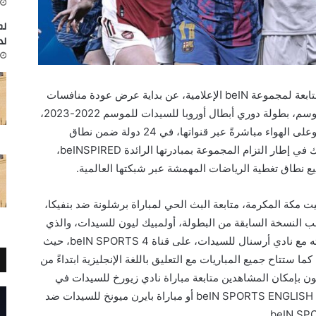
لم
لد
تعلن beIN SPORTS، القناة الرياضية الرائدة التابعة لمجموعة beIN الإعلامية، عن بداية عرض عودة منافسات
أبرز بطولات كرة القدم النسائية للأندية لهذا الموسم، بطولة دوري أبطال أوروبا للسيدات للموسم 2022-2023،
يوم الأربعاء المقبل، الموافق 19 أكتوبر، حصرياً وعلى الهواء مباشرةً عبر قنواتها، في 24 دولة ضمن نطاق
منطقة الشرق الأوسط وشمال أفريقيا. يأتي ذلك في إطار التزام المجموعة بمبادرتها الرائدة beINSPIRED،
 نطاق تغطية الرياضات المهمشة عبر شبكتها العالمية.
شاهدين، في تمام الساعة 22:00 بتوقيت مكة المكرمة، متابعة البث الحي لمباراة برشلونة ضد بنفيكا،
 أو متابعة حامل لقب النسخة السابقة من البطولة، أولمبيك ليون للسيدات، والذي
تأهل تلقائياً إلى مرحلة المجموعات، في مواجهته مع نادي أرسنال للسيدات، على قناة beIN SPORTS 4، حيث
 كما ستتاح جميع المباريات مع التعليق باللغة الإنجليزية ابتداءً من
يث سيكون بإمكان المشاهدين متابعة مباراة نادي زيورخ للسيدات في
مواجهته مع نادي يوفنتوس للسيدات عبر قناة beIN SPORTS ENGLISH 2 أو مباراة بايرن ميونخ للسيدات ضد