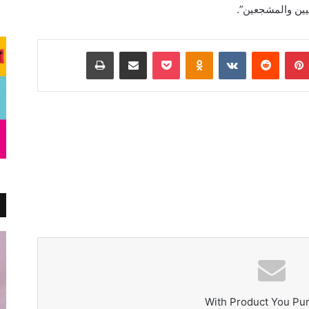
يين والمشجعين”.
بينتيريست
Odnoklassniki
‫Pocket
مشاركة عبر البريد
طباعة
With Product You Pu