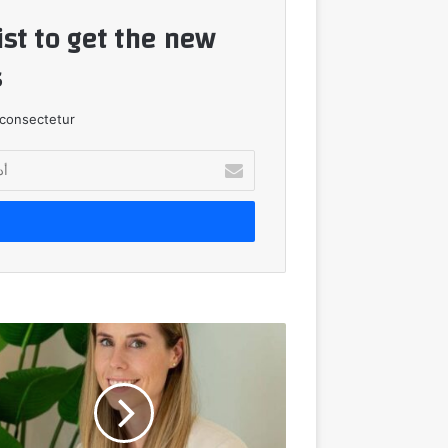
ist to get the new
!
consectetur.
أدخل
بريدك
الإلكتروني
GoDaddy
تفوز
بالجائزة
العالمية
للتميز
عن