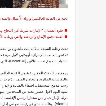
نخبة من القادة العالميين ورواد الأعمال والمب
● خلود العميان: “الإمارات شريك في النجاح و
● القمة تجمع الإبداع والرياضة والفن وريادة ال
تحت رعاية الشيخة سلامة بنت طحنون بن محمد 
تحتضن العاصمة الإماراتية أبوظبي لأول مرة فع
للشباب المبدع تحت الثلاثين (Under30)، التي انطلقت اليوم في حديقة أم الإمارات.
يجمع هذا الحدث المميز نخبة من القادة العالميي
والنقاشات المؤثرة، والتعاون المثمر، إذ تركز ا
رسم ملامح المستقبل، احتفاءً بالقيادة والإبداع 
شهد اليوم الأول حضور نخبة من المتحدثين، بي
دولة الإمارات، وأيمن مختار الرئيس الإقليمي