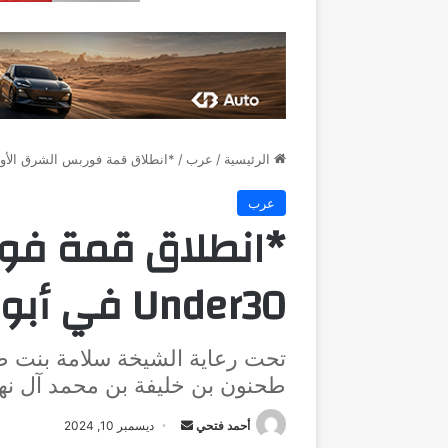
الرئيسية
/
عرب
/
*انطلاق قمة فوربس الشرق الأوسط Under30 في أ
عرب
*انطلاق قمة فو
Under30 في أبوظبي*
تحت رعاية الشيخة سلامة بنت ط
طحنون بن خليفة بن محمد آل نه
أرسل
أحمد فتحي
ديسمبر 10, 2024