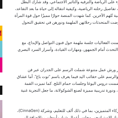
T) فقد سلطت الضوء على الرياضة والترفيه والتأثير الاجتماعي. وقد شارك البطل
، تفاصيل رحلته الرياضية، وكيفية انتقاله إلى حياة ما بعد التقاعد،
ة تُلهم الآخرين. كما شهدت المنصة حوارًا مميزًا حول قوة المرأة
عرضت المتحدثات رحلاتهن الملهمة ودورهن في تحقيق التحول
ت الفعاليات جلسة ملهمة حول فنون التواصل والإبداع، مع
تحدث أمام الجمهور، ومهارات القيادة، وأسرار السرد البصري
بر ورش عمل متنوعة شملت الرسم على الجدران عبر فن
 والرسم على حقائب اليد فيما يعرف باسم “توت باغ”. أما عشاق
تضمنت دروس اليوغا وجلسات حمام الثلج. كما تميزت القمة
ورة تدريبية مميزة لصنع الشوكولاتة، ما جعل التجربة غنية
تتعاون فوربس الشرق الأوسط مع عدد من الشركاء المتميزين، بما في ذلك ألف للتعليم، وشركة (CinnaGen)،
ريك الاستراتيجي مجلس أعمال شباب أبوظبي، بالإضافة إلى