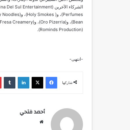
(Rominds Production).
-انتهى-
فيسبوك
‫X
لينكدإن
شاركها
أحمد فتحي
موقع
الويب