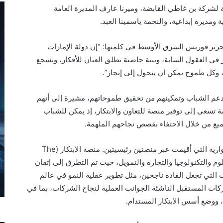
ة لشركة بن غاطي القابضة، وميرنا عارف المديرة العامة
مديرة إبداعية، والنجمة ياسمينا العبد.
تحرير فوربس الشرق الأوسط في كلمتها: “إن دولة الإمارات
ي العقول الشابة، وبيئة حاضنة تطلق العنان للأفكار، وتشجع
، وكل طموح يمكن أن يتحول إلى إنجاز”.
دعم الشباب وتمكينهم من تحقيق طموحاتهم، مشيرة إلى أنهم
مة تسعى إلى توفير منصة للتعاون والابتكار، إذ يمكن للشباب
ميع من خلال الاحتفاء بقصص نجاحهم الملهمة.
استمتع المشاركون بالمناقشات والجلسات الحوارية التي أقيمت عبر منصتين رئيسيتين. منصة الابتكار (The
الات العلوم والتكنولوجيا والتجارة والتمويل، حيث تم التطرق إلى إتقان
 التي تجعل القادة ناجحين، مثل تطوير عقلية النمو في عالم
ركات المستقبل الناشئة الجوانب العملية لنجاح الشركات، بما في
 ووضع أسس الابتكار المستدام.