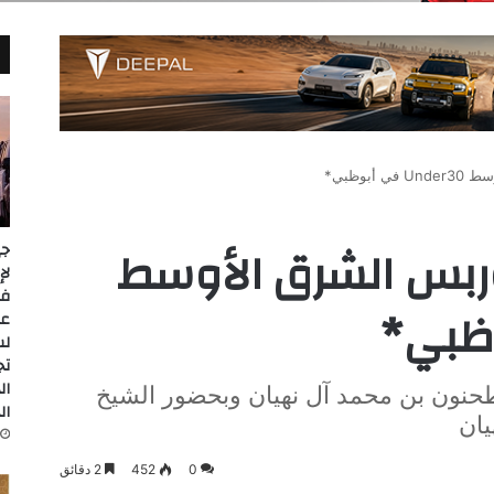
بوظبي*
ربس الشرق الأوسط
جي
عل
لس
تج
ال
حنون بن محمد آل نهيان وبحضور الشيخ
ال
يان
0
452
2 دقائق