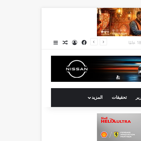
فيسبوك
تسجيل الدخول
مقال عشوائي
إضافة عمود جانبي
جي بي أوتو تستعد لإطلاق علامة iCAUR في السوق المصرية علامة عالمية جديدة لسيارات الطاقة الجديدة تجمع بين التكنولوجيا الذكية والتصميم الجريء وروح المغامر
رير
تحقيقات
المزيد