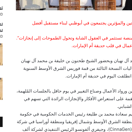
تعاون
دعين والمؤثرين يجتمعون في أبوظبي لبناء مستقبل أفضل
لم
لد
منصة تستثمر في العقول الشابة وتحول الطموحات إلى إنجازات”.
أعمال في قلب حديقة أم الإمارات.
آل نهيان وبحضور الشيخ طحنون بن خليفة بن محمد آل نهيان
اليات النسخة الثالثة من قمة فوربس الشرق الأوسط السنوية
ن ورواد الأعمال وصناع التغيير في يوم حافل بالجلسات المُلهمة،
لقمة على استعراض الأفكار والإنجازات الرائدة التي تسهم في
الشبابي.
نهم سعادة محمد بن طليعة رئيس الخدمات الحكومية في حكومة
 لمنطقة الشرق الأوسط وشمال إفريقيا ومنطقة أوراسيا في شركة
(Viatris)، وهالة حامدي فر رئيسة مجلس إدارة (CinnaGen)، وجيفري ألفونسو الرئيس التنفيذي لشركة ألف