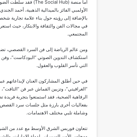
أما منصة (he Social Hub
الأولمبي الفائز بالميدالية الذهبية، أحمد الجندي
بالإضافة إلى رؤيته حول بناء علامة تجارية شخصي
في مجالات الفن والثقافة والابتكار، حيث است
المجتمعي.
ومن عالم الرياضة إلى فن السرد القصصي، تضمن
استكشاف التدوين الصوتي “البودكاست”، وفن ال
التي تأسر القلوب والعقول.
في حين أطلق المشاركون العنان لإبداعاتهم ع
“الغرافيتي”، وتزيين القماش عبر فن “التافت”،
الرفاهية الصحية، فقد استمتعوا بتجربة فريدة 
بفعاليات أخرى بارزة مثل جلسات سرد القصص، ود
وشاملة تلبي مختلف الاهتمامات.
ومجلس الأمن السيبراني لدولة الإمارات، والش