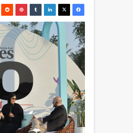
بريدا
فيسبوك
‫X
لينكدإن
بينتيريست
إلكترونيا