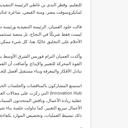
للتعليم، وقطر الندى بن غاطي الرئيسة التنفيذي
لمايكروسوفت مصر، ومنة القيعي، شاعرة غنائية و
قالت خلود العميان، الرئيسة التنفيذية ورئيسة 
ليست فقط شريكًا في النجاح، بل منصة تستثمر ف
الأحلام على التحليق عاليًا. هنا، كل شيء ممكن
وأكدت العميان التزام فوربس الشرق الأوسط ب
القوة المحركة للتغيير والإبداع. وأضافت أن الق
تبادل الأفكار والمعرفة وبناء مستقبل أفضل للج
Innovation Hub) التي ركزت على مج
عقلية ريادة الأعمال، وناقش المتحدثون السمات
الأعمال سريع التغيير. كما تناولت جلسة بناء ش
ذلك تبسيط العمليات، وتخصيص الموارد بكفاءة،