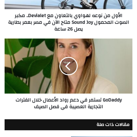
مكبر
الصوت
الأول من نوعه لهواوي بالتعاون مع Devialet.. مكبر
المحمول
الصوت المحمول Sound Joy متاح الآن في مصر بعمر بطارية
Sound
يصل 26 ساعة
Joy
متاح
الآن
GoDaddy
في
تستمر
مصر
في
بعمر
دعم
بطارية
رواد
يصل
الأعمال
26
خلال
ساعة
الفترات
التجارية
GoDaddy تستمر في دعم رواد الأعمال خلال الفترات
العصيبة
التجارية العصيبة في فصل الصيف
في
فصل
الصيف
مقالات ذات صلة