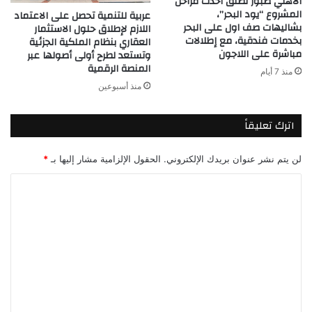
الأهلي صبور تطلق أحدث مراحل
المشروع “يود البحر”،
عربية للتنمية تحصل على الاعتماد
بشاليهات صف اول على البحر
اللازم لإطلاق حلول الاستثمار
بخدمات فندقية، مع إطلالات
العقاري بنظام الملكية الجزئية
مباشرة على اللاجون
وتستعد لطرح أولى أصولها عبر
المنصة الرقمية
منذ 7 أيام
منذ أسبوعين
اترك تعليقاً
لن يتم نشر عنوان بريدك الإلكتروني.
الحقول الإلزامية مشار إليها بـ
*
ا
ل
ت
ع
ل
ي
ق