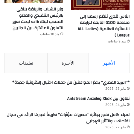
وزير الشباب والرياضة يلتقي
بالرئيس التنفيذي والعضو
ايناس قدرى تنضم رسميا إلى
المنتدب لبنك saib لبحث تعزيز
منظمة G100 التابعة للرابطة
التعاون المشترك بين الجانبين
النسائية العالمية (ALL Ladies
League )
منذ 10 ساعات
منذ 9 ساعات
الأشهر
الأخيرة
تعليقات
*”البريد المصري” يحذر المواطنين من حملات احتيال إلكترونية جديدة*
مايو 23, 2025
تعاون بين Xbox وAntstream Arcade
مايو 24, 2025
لمياء كامل تفوز بجائزة “مصريات مؤثرات” تكريماً لدورها الرائد في مجال
الاتصالات والتأثير الإيجابي
مايو 22, 2025