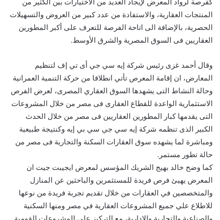
كفرصة لرواد المعرض لإيجاد العديد من الاختيارات بين الكثير من
المنتجات العقارية، والاستفادة من عدد كبير من العروض والتسهيلات
الحصرية، بالإضافة الى اتاحة الفرصة للتعرف على أكبر المطورين
العقاريين فى السوق المصرية والشرق الأوسط.
وقال أحمد غزى رئيس شركة إيه سي جي أى تي إف لتنظيم
المعارض، ان إقامة المعرص تأتي انطلاقا من حركة التنمية العمرانية
وحالة النشاط التى يشهدها السوق العقاري المصرى، لعرض الفرص
الاستثمارية الواعدة للقطاع العقارى فى مصر من خلال المشروعات
التى يقدمها كبار المطورين العقاريين فى مصر من خلال الحدث
الكبير الذى تنظمه شركة إيه سي جي سي بي إيه وكنتيجة طبيعية
ومباشرة لما يشهده سوق العقارات السكنة والتجارية فى مصر من
حالة تطور مستمر.
كما وضح خالد بهيج الشريك المؤسس لمعرض ايجيبت جيت ان
المعرض يهيئ فرص فريدة للمستثمرين والباحثين عن المنازل
والمتخصصين في العقارات من خلال تقديم تجربة فريدة من نوعها
للاطلاع علي جميع المشروعات العقارية في مصر ومنها السكنية
والصناعية والتجارية والادارية، مع التركيز على المشروعات القومية