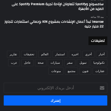
سامسونج وSpotify تتعاونان لإتاحة تجربة Spotify Premium على
المزيد من الأجهزة
منذ 19 ساعة
Imarrae تبدأ أعمال الإنشاءات بمشروع KIN بإجمالي استثمارات تتجاوز
22 مليار جنيه
تصنيغات
أخبار
أخري
اخيره
استثمار
العالم
تحقيقات
تقارير
تكنولوجيا
تمويل
سفر
سيارات
صحة
عاجل
عرب
عقارات
فنون
مجتمع
منوعات
أدخل
بريدك
الإلكتروني