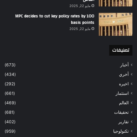
مايو 22, 2025
MPC decides to cut key policy rates by 100
basis points
مايو 22, 2025
تصنيفات
أخبار
(673)
أخري
(434)
اخيره
(292)
استثمار
(661)
العالم
(469)
تحقيقات
(681)
تقارير
(402)
تكنولوجيا
(959)