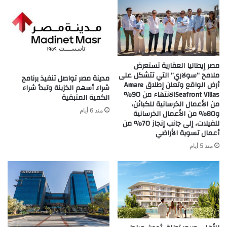
مصر إيطاليا العقارية تستعرض
ملامح “سولاري” التي تتشكل على
مدينة مصر تواصل تنفيذ برنامج
أرض الواقع وتعلن إطلاق Amare
شراء أسهم الخزينة وتبدأ شراء
Seafront Villasالانتهاء من 90%
الكمية المتبقية
من الأعمال الخرسانية للكبائن،
منذ 6 أيام
و80% من الأعمال الخرسانية
للفيلات، إلى جانب إنجاز 70% من
أعمال تسوية الأراضي
منذ 5 أيام