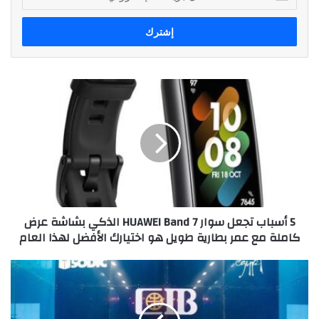
بريدك
الإلكتروني
5
أسباب
تجعل
سوار
HUAWEI
Band
7
الذكي
بشاشة
5 أسباب تجعل سوار HUAWEI Band 7 الذكي بشاشة عرض
عرض
كاملة مع عمر بطارية طويل هو اختيارك الأفضل لهذا العام
كاملة
مع
عمر
سوديك
بطارية
الراعي
طويل
الرسمي
هو
للنسخة