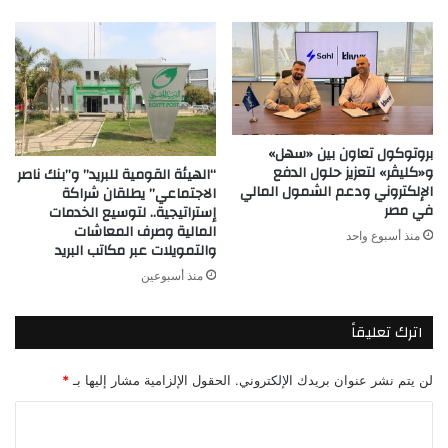
بروتوكول تعاون بين «سهل»
و«كليڤر» لتعزيز حلول الدفع
“الهيئة القومية للبريد” و”بنك ناصر
الإلكتروني ودعم الشمول المالي
الاجتماعي” يطلقان شراكة
في مصر
إستراتيجية.. لتوسيع الخدمات
المالية وصرف المعاشات
منذ أسبوع واحد
والتمويلات عبر مكاتب البريد
منذ أسبوعين
اترك تعليقاً
لن يتم نشر عنوان بريدك الإلكتروني.
الحقول الإلزامية مشار إليها بـ
*
ا
ل