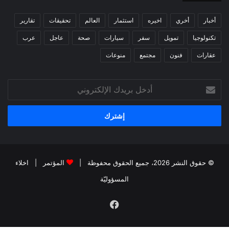
أخبار
أخري
اخيره
استثمار
العالم
تحقيقات
تقارير
تكنولوجيا
تمويل
سفر
سيارات
صحة
عاجل
عرب
عقارات
فنون
مجتمع
منوعات
أدخل
بريدك
الإلكتروني
© حقوق النشر 2026، جميع الحقوق محفوظة |
المؤتمر
|
اخلاء
المسؤوليّة
فيسبوك