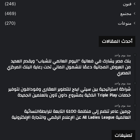
فنون
(246)
مجتمع
(469)
منوعات
(270)
أحدث المقالات
منذ يوم واحد
بنك مصر يشارك في فعالية “اليوم العالمي للشباب” ويقدم العديد
من العروض المجانية دعمًا للشمول المالي تحت رعاية البنك المركزي
المصري
منذ يوم واحد
شراكة استراتيجية بين سيتي ايدج للتطوير العقارى وفودافون لتوفير
خدمات Triple Play الذكية بمشروع داون تاون بالعلمين الجديدة
منذ يوم واحد
چرمين عامر تنضم إلى منظمة G100 التابعة للرابطةالنسائية
العالمية All Ladies League عن الإعلام الرقمي والتجارة الإلكترونية
تصنيغات