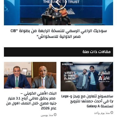
اختيارك
الرابعة
الأفضل
من
لهذا
بطولة
العام
"CIB
مصر
سوديك الراعي الرسمي للنسخة الرابعة من بطولة "CIB
الدولية
مصر الدولية للاسكواش"
للاسكواش"
مقالات ذات صلة
البنك الأهلي الكويتي –
سامسونج تتعاون مع ويجز وLege-
مصر يحقق صافي أرباح 3.1 مليار
Cy في أحدث حملاتها للترويج
جنيه مصري خلال النصف الاول من
لسلسلة Galaxy A
عام 2026
منذ يوم واحد
منذ يومين