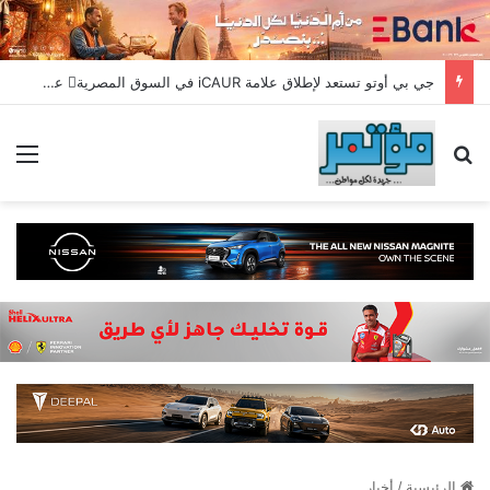
جي بي أوتو تستعد لإطلاق علامة iCAUR في السوق المصرية علامة عالمية جديدة لسيارات الطاقة الجديدة تجمع بين التكنولوجيا الذكية والتصميم الجريء وروح المغامر
بحث عن
الق
الرئيسية
/
أخبار