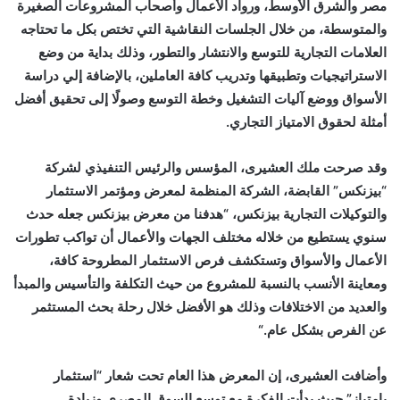
مصر والشرق الأوسط، ورواد الأعمال وأصحاب المشروعات الصغيرة
والمتوسطة، من خلال الجلسات النقاشية التي تختص بكل ما تحتاجه
العلامات التجارية للتوسع والانتشار والتطور، وذلك بداية من وضع
الاستراتيجيات وتطبيقها وتدريب كافة العاملين، بالإضافة إلي دراسة
الأسواق ووضع آليات التشغيل وخطة التوسع وصولًا إلى تحقيق أفضل
أمثلة لحقوق الامتياز التجاري
.
وقد صرحت ملك العشيرى، المؤسس والرئيس التنفيذي لشركة
“بيزنكس” القابضة، الشركة المنظمة لمعرض ومؤتمر الاستثمار
والتوكيلات التجارية بيزنكس، “هدفنا من معرض بيزنكس جعله حدث
سنوي يستطيع من خلاله مختلف الجهات والأعمال أن تواكب تطورات
الأعمال والأسواق وتستكشف فرص الاستثمار المطروحة كافة،
ومعاينة الأنسب بالنسبة للمشروع من حيث التكلفة والتأسيس والمبدأ
والعديد من الاختلافات وذلك هو الأفضل خلال رحلة بحث المستثمر
عن الفرص بشكل عام
“.
وأضافت العشيرى، إن المعرض هذا العام تحت شعار “استثمار
بامتياز” حيث بدأت الفكرة مع توسع السوق المصري وزيادة