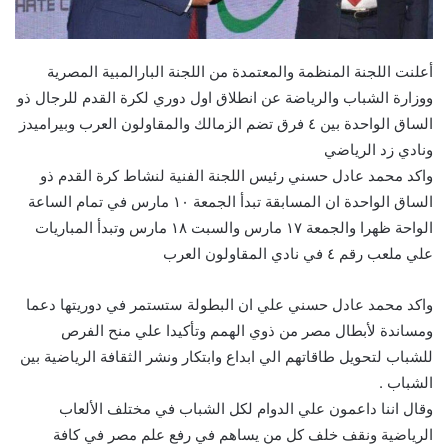
أعلنت اللجنة المنظمة والمعتمدة من اللجنة البارالمبية المصرية
ووزارة الشباب والرياضة عن انطلاق اول دوري لكرة القدم للرجال ذو
الساق الواحدة بين ٤ فرق تضم الزمالك والمقاولون العرب وبيراميدز
ونادي زد الرياضي
واكد محمد عادل حسني رئيس اللجنة الفنية لنشاط كرة القدم ذو
الساق الواحدة ان المسابقة تبدأ الجمعة ١٠ مارس في تمام الساعة
الواحة ظهرا والجمعة ١٧ مارس والسبت ١٨ مارس وتبدأ المباريات
علي ملعب رقم ٤ في نادي المقاولون العرب
واكد محمد عادل حسني علي ان البطولة ستستمر في دوريتها دعما
ومساندة لأبطال مصر من ذوي الهمم وتأكيدا علي منح الفرص
للشباب لتحويل طاقاتهم الي ابداع وابتكار ونشر الثقافة الرياضية بين
الشباب .
وقال اننا داعمون علي الدوام لكل الشباب في مختلف الألعاب
الرياضية ونقف خلف كل من يساهم في رفع علم مصر في كافة