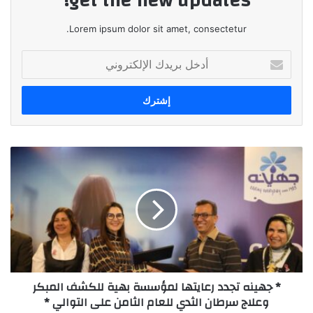
get the new updates!
Lorem ipsum dolor sit amet, consectetur.
أدخل
بريدك
الإلكتروني
*
جهينه
تجدد
رعايتها
لمؤسسة
بهية
للكشف
المبكر
وعلاج
* جهينه تجدد رعايتها لمؤسسة بهية للكشف المبكر
سرطان
وعلاج سرطان الثدي للعام الثامن على التوالي *
الثدي