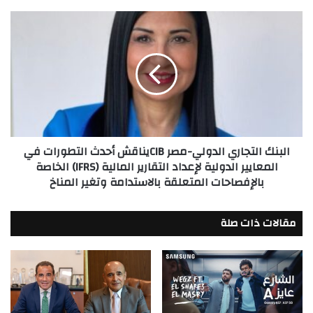
للعام
الثامن
البنك
على
التجاري
التوالي
الدولي-
*
مصر
CIBيناقش
أحدث
التطورات
في
المعايير
البنك التجاري الدولي-مصر CIBيناقش أحدث التطورات في
الدولية
المعايير الدولية لإعداد التقارير المالية (IFRS) الخاصة
لإعداد
بالإفصاحات المتعلقة بالاستدامة وتغير المناخ
التقارير
المالية
(IFRS)
مقالات ذات صلة
الخاصة
بالإفصاحات
المتعلقة
بالاستدامة
وتغير
المناخ