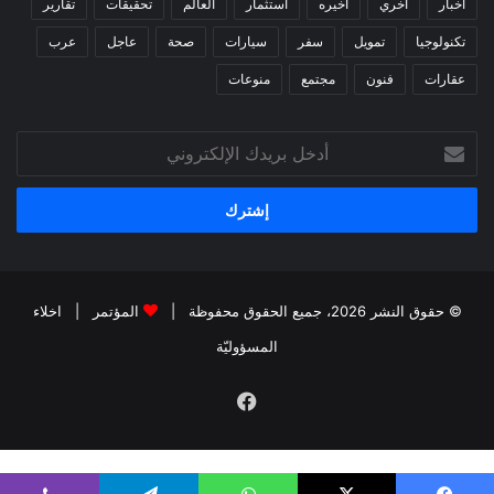
أخبار
أخري
اخيره
استثمار
العالم
تحقيقات
تقارير
تكنولوجيا
تمويل
سفر
سيارات
صحة
عاجل
عرب
عقارات
فنون
مجتمع
منوعات
أدخل
بريدك
الإلكتروني
© حقوق النشر 2026، جميع الحقوق محفوظة |
المؤتمر
|
اخلاء
المسؤوليّة
فيسبوك