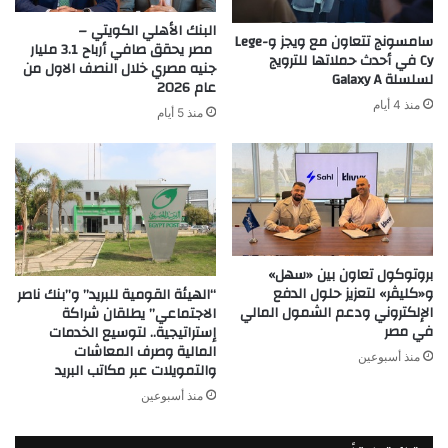
البنك الأهلي الكويتي –
سامسونج تتعاون مع ويجز وLege-
مصر يحقق صافي أرباح 3.1 مليار
Cy في أحدث حملاتها للترويج
جنيه مصري خلال النصف الاول من
لسلسلة Galaxy A
عام 2026
منذ 4 أيام
منذ 5 أيام
بروتوكول تعاون بين «سهل»
و«كليڤر» لتعزيز حلول الدفع
“الهيئة القومية للبريد” و”بنك ناصر
الإلكتروني ودعم الشمول المالي
الاجتماعي” يطلقان شراكة
في مصر
إستراتيجية.. لتوسيع الخدمات
المالية وصرف المعاشات
منذ أسبوعين
والتمويلات عبر مكاتب البريد
منذ أسبوعين