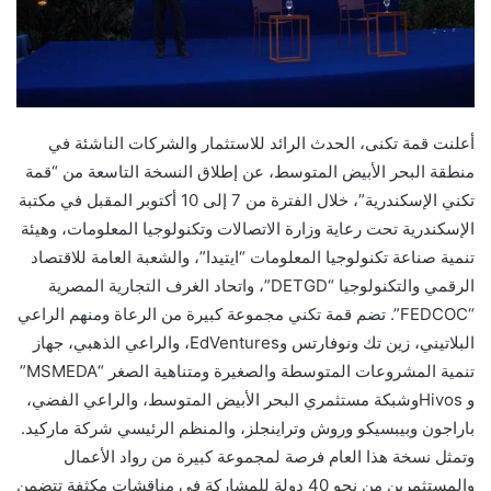
أعلنت قمة تكنى، الحدث الرائد للاستثمار والشركات الناشئة في
منطقة البحر الأبيض المتوسط، عن إطلاق النسخة التاسعة من “قمة
تكني الإسكندرية”، خلال الفترة من 7 إلى 10 أكتوبر المقبل في مكتبة
الإسكندرية تحت رعاية وزارة الاتصالات وتكنولوجيا المعلومات، وهيئة
تنمية صناعة تكنولوجيا المعلومات “ايتيدا”، والشعبة العامة للاقتصاد
الرقمي والتكنولوجيا “DETGD”، واتحاد الغرف التجارية المصرية
“FEDCOC”. تضم قمة تكني مجموعة كبيرة من الرعاة ومنهم الراعي
البلاتيني، زين تك ونوفارتس وEdVentures، والراعي الذهبي، جهاز
تنمية المشروعات المتوسطة والصغيرة ومتناهية الصغر “MSMEDA”
و Hivosوشبكة مستثمري البحر الأبيض المتوسط، والراعي الفضي،
باراجون وبيبسيكو وروش وتراينجلز، والمنظم الرئيسي شركة ماركيد.
وتمثل نسخة هذا العام فرصة لمجموعة كبيرة من رواد الأعمال
والمستثمرين من نحو 40 دولة للمشاركة في مناقشات مكثفة تتضمن