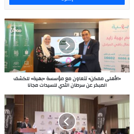
«الأهلى
ممكن»
تتعاون
مع
مؤسسة
«بهية»
للكشف
المبكر
عن
«الأهلى ممكن» تتعاون مع مؤسسة «بهية» للكشف
سرطان
المبكر عن سرطان الثدي للسيدات مجانا
الثدي
للسيدات
مجانا
شركة
"ماجد
الفطيم"
تفتتح
أول
متجر