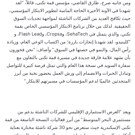
ومن جانبه صرح، طارق القاضي، مؤسس قمة تكنى، قائلاً، “لقد
شهدنا في الآونة الأخيرة الحاجة الماسة لتطوير الابتكار المؤسسي،
حيث تكافح العديد من الشركات الناشئة لمواجهة تحديات السوق
الحقيقية. لذلك من خلال برنامج الابتكار المؤسسي الخاص بقمة
تكني، والذي يتمثل في SehaTech، وCropsa، وFlash Lead، و
“كلينيدو، لقد شهدنا إنجازات بارزة؛ من اكتساب الوعي العام، وزيادة
رأس المال، والنمو في حصتها في السوق.” وأضاف: “نحن فخورون
بأن نشهد علامة فارقة جديدة في مسيرة قمة تكنى بالتعاون مع
سفارة السويد في نسخة هذا العام والتي تمثل فرصة كبيرة للتواصل
وتبادل الخبرات والانضمام إلى ورش العمل بحضور نخبة من أبرز
المتحدثين عالميًا لدعم المؤسسات في مسيرتهم للابتكار.”
ويعد “العرض الاستثماري الإقليمي للشركات الناشئة بدعم من
مستثمري البحر المتوسط” من أبرز فعاليات النسخة التاسعة من قمة
تكنى الإسكندرية حيث ستعرض نحو 30 شركة ناشئة مختارة بعناية