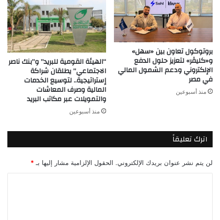
بروتوكول تعاون بين «سهل»
و«كليڤر» لتعزيز حلول الدفع
“الهيئة القومية للبريد” و”بنك ناصر
الإلكتروني ودعم الشمول المالي
الاجتماعي” يطلقان شراكة
في مصر
إستراتيجية.. لتوسيع الخدمات
المالية وصرف المعاشات
منذ أسبوعين
والتمويلات عبر مكاتب البريد
منذ أسبوعين
اترك تعليقاً
لن يتم نشر عنوان بريدك الإلكتروني.
الحقول الإلزامية مشار إليها بـ
*
ا
ل
ت