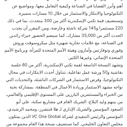
أهم وأبرز القضايا في الصناعة وكيفية التعامل معها، ومواضيع عن
التكنولوجيا والابتكار والاستثمار من خلال 10 مسارات متميزة.
وتستضيف قمة تكني الإسكندرية أكثر من 300 متحدث، بما في ذلك
220 مستثمرا و145 شركة ناشئة وعارضة، ومن المقرر أن يجذب
الحدث أكثر من 35,000 مشارك، كما سيضم الحضور خبراء رائدين
في الصناعة، مع علامات تجارية شهيرة مثل ميكروسوفت وروش
وفوري ونوفارتس وأمازون وهيئة الأمم المتحدة للمرأة، وبرنامج الأمم
المتحدة الإنمائي، وغيرها الكثير.
وتشهد النسخة التاسعة لقمة تكني الإسكندرية، أكثر من 80 جلسة
نقاشية و50 ورشة عمل تفاعلية، تتناول أحدث الابتكارات في مجال
التكنولوجيا، وفرص الاستثمار في الشركات الناشئة، والتحديات التي
تواجه مشهد الاستثمار وريادة الأعمال في المنطقة، بمشاركة نخبة
من الخبراء والمستثمرين البارزين على المستوى الإقليمي والعالمي،
من بينهم وليد البلاع، الشريك العام في مشاريع سكنة، علي أبو
السعود المؤسس والشريك الإداري لـ هلا فنتشرز، ومحمد الرشيدي،
المؤسس والرئيس التنفيذي لشركة VC One Global الذين يمثلون
مجلس التعاون الخليجي. كما تستضيف نسخة هذا العام مجموعة من