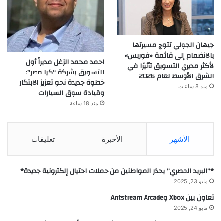
جيهان الجولي تتوج مسيرتها
بالانضمام إلى قائمة «فوربس»
احمد محمد الزغل مديراً أول
لأكثر مديري التسويق تأثيرًا في
للتسويق بشركة “كيا مصر”:
الشرق الأوسط لعام 2026
خطوة جديدة نحو تعزيز الابتكار
منذ 8 ساعات
وقيادة سوق السيارات
منذ 18 ساعة
الأشهر
الأخيرة
تعليقات
*”البريد المصري” يحذر المواطنين من حملات احتيال إلكترونية جديدة*
مايو 23, 2025
تعاون بين Xbox وAntstream Arcade
مايو 24, 2025