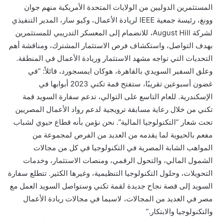
المستثمرين الدوليين من الولايات المتحدة الأمريكية منهم جوان
وونغ، رئيسة جمعية IEEE لريادة الأعمال، وكيو سار، المدير التنفيذي
لشركة August Hill، للانضمام إلى المعسكر التدريبي للمستثمرين
بهدف التواصل، واستكشاف فرص الاستثمار المشترك، ومناقشة أهم
التحديات التي تواجه مشهد الاستثمار وريادة الأعمال في المنطقة.
وعلق السفير السويدي بالقاهرة، هوكان ايمسجورد، قائلاً: “في
غضون أسبوعين تقريبًا، ستفتح قمة تكني 2023 أبوابها في
الإسكندرية. للعام التاسع على التوالي، تدعم سفارة السويد قمة
تكني من خلال رعاية مسابقة ترويجية لدعم رواد الأعمال المصريين
تحت شعار “التكنولوجيا المالية”. نحن نؤمن بأنه قطاع حيوي لشباب
مفعم بالحيوية لما يقدمه من العديد من الفرص لمجموعة من
المواهب الشابة المصرية في التكنولوجيا في كل من مجالات
الشمول المالي، والتحول الرقمي، ومنصات الاستثمار، وخدمات
التحويلات، وحلول التكنولوجيا التنظيمية، وغيرها الكثير. تتطلع سفارة
السويد إلى قصة نجاح جديدة لقمة تكني وستواصل السويد العمل مع
مصر في العديد من المجالات، لاسيما في مجالات ريادة الأعمال
والتكنولوجيا والابتكار.”