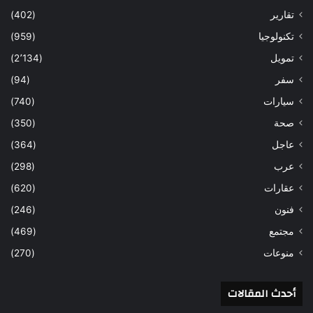
تقارير
(402)
تكنولوجيا
(959)
تمويل
(2٬134)
سفر
(94)
سيارات
(740)
صحة
(350)
عاجل
(364)
عرب
(298)
عقارات
(620)
فنون
(246)
مجتمع
(469)
منوعات
(270)
أحدث المقالات