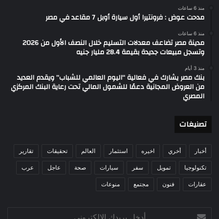
منذ 6 ساعات
مدحت عوض : فرونتيرا أول سيارة أوبل 7 مقاعد في مصر
منذ 6 ساعات
مدينة مصر تضاعف معدلات التسليم خلال النصف الأول من 2026
وتسجل مبيعات جديدة بقيمة 28.4 مليار جنيه
منذ 3 أيام
بنك مصر يشارك في فعالية “اليوم العالمي للشباب” ويقدم العديد
من العروض المجانية دعمًا للشمول المالي تحت رعاية البنك المركزي
المصري
تصنيغات
أخبار
أخري
اخيره
استثمار
العالم
تحقيقات
تقارير
تكنولوجيا
تمويل
سفر
سيارات
صحة
عاجل
عرب
عقارات
فنون
مجتمع
منوعات
أدخل