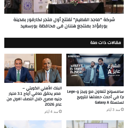
لكارفور
بمدينة
بورفؤاد
شركة "ماجد الفطيم" تفتتح أول متجر لكارفور بمدينة
بمنتجع
بورفؤاد بمنتجع هلنان في محافظة بورسعيد
هلنان
في
محافظة
مقالات ذات صلة
بورسعيد
البنك الأهلي الكويتي –
سامسونج تتعاون مع ويجز وLege-
مصر يحقق صافي أرباح 3.1 مليار
Cy في أحدث حملاتها للترويج
جنيه مصري خلال النصف الاول من
لسلسلة Galaxy A
عام 2026
منذ 3 أيام
منذ 4 أيام