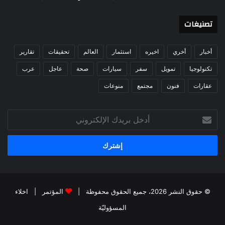
تصنيغات
أخبار
أخري
اخيره
استثمار
العالم
تحقيقات
تقارير
تكنولوجيا
تمويل
سفر
سيارات
صحة
عاجل
عرب
عقارات
فنون
مجتمع
منوعات
أدخل
بريدك
الإلكتروني
© حقوق النشر 2026، جميع الحقوق محفوظة |
المؤتمر
|
اخلاء
المسؤوليّة