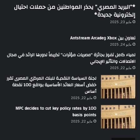
*”البريد المصري” يحذر المواطنين من حملات احتيال
إلكترونية جديدة*
مايو 23, 2025
تعاون بين Xbox وAntstream Arcade
مايو 24, 2025
لمياء كامل تفوز بجائزة “مصريات مؤثرات” تكريماً لدورها الرائد في مجال
الاتصالات والتأثير الإيجابي
مايو 22, 2025
لجنة السياسة النقديـة للبنك المركزي المصرى تقرر
خفض أسعار العائد الأساسية بواقع 100 نقطة
أساس
مايو 22, 2025
MPC decides to cut key policy rates by 100
basis points
مايو 22, 2025