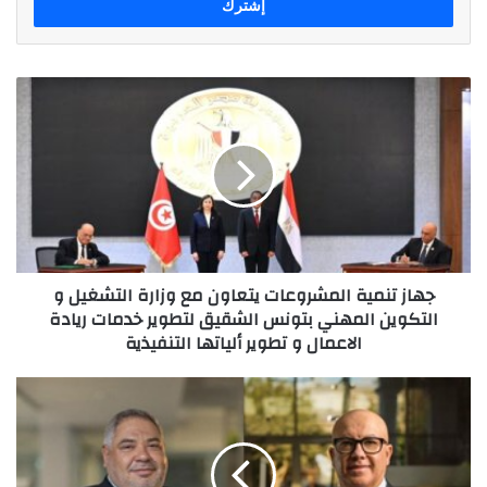
جهاز
تنمية
المشروعات
يتعاون
مع
وزارة
التشغيل
و
التكوين
جهاز تنمية المشروعات يتعاون مع وزارة التشغيل و
المهني
التكوين المهني بتونس الشقيق لتطوير خدمات ريادة
بتونس
الاعمال و تطوير ألياتها التنفيذية
الشقيق
لتطوير
خدمات
ماونتن
ريادة
ڤيو
الاعمال
تدعم
و
صناعة
تطوير
السياحة