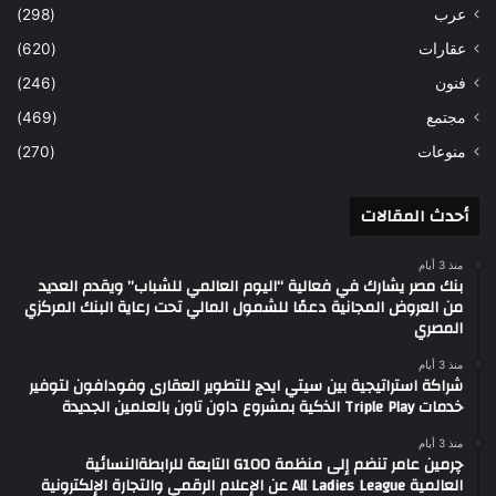
عرب
(298)
عقارات
(620)
فنون
(246)
مجتمع
(469)
منوعات
(270)
أحدث المقالات
منذ 3 أيام
بنك مصر يشارك في فعالية “اليوم العالمي للشباب” ويقدم العديد
من العروض المجانية دعمًا للشمول المالي تحت رعاية البنك المركزي
المصري
منذ 3 أيام
شراكة استراتيجية بين سيتي ايدج للتطوير العقارى وفودافون لتوفير
خدمات Triple Play الذكية بمشروع داون تاون بالعلمين الجديدة
منذ 3 أيام
چرمين عامر تنضم إلى منظمة G100 التابعة للرابطةالنسائية
العالمية All Ladies League عن الإعلام الرقمي والتجارة الإلكترونية