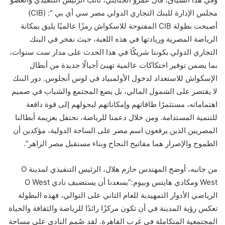
مجلس الإدارة للبنك التجاري الدولي مصر سي أي بي “: (CIB)
أصبحت بطولة CIB المفتوحة للاسكواش رمزًا عالميًا يليق بمكانة
الرياضة المصرية وريادتها في هذه اللعبة، حيث نفخر في البنك
التجاري الدولي بكوننا شريكًا في هذا الحدث على مدار ست سنوات،
بما يضمن توفير احتكاكات عالمية تهيئ أجيالًا جديدة من أبطال
الإسكواش للاستعداد لدخول الأولمبياد في لوس أنجلوس. دور البنك
لا يقتصر على الشمول المالي، بل يضع المجتمع والشباب في صميم
اهتماماته، مستثمرًا طاقاتهم وإمكاناتهم ليحولهم إلى قوة دافعة
للتنمية المستدامة. ومن خلال دعمنا للرياضة، نحتفل بعزيمة أبطالنا
المصريين الذين يرفعون اسم مصر على الساحة الدولية، مؤكدين أن
الطموح والإصرار هما مفاتيح النجاح وبناء مستقبل مصر الزاهر”.
من جانبه، أوضح المهندس حازم هلال، الرئيس التنفيذي لمدينة O
West ومكادي هايتس وبيوم:”يسعدنا أن يستضيف نادي O West
الرياضي الأدوار التمهيدية للعام الثاني على التوالي، فهذه البطولة
تعكس رؤية المدينة في أن تكون مركزًا رائدًا للرياضة والثقافة والحياة
المجتمعية المتكاملة في غرب القاهرة. لقد صُمم النادي على مساحة