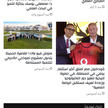
المركزي المصري
د/ مصطفى يوسف بجائزة التميز
منذ 3 أيام
في البحث العلمي
منذ أسبوع واحد
ماونتن فيو I city القاهرة الجديدة
يتحول لمشروع نموذجي اكاديمي
للتنمية المستدامة
ڤودافون مصر تطلق أكبر استثمار
منذ أسبوعين
رياضي في المنطقة، في خطوة
تاريخية لتعزيز دور التكنولوجيا
وإعادة تعريف مستقبل الرياضة
المصرية”
منذ أسبوعين
اترك تعليقاً