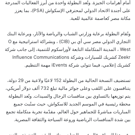
أمام أهرامات الجيزة. وتُعد البطولة واحدة من أبرز الفعاليات المدرجة
على أجندة الاتحاد الدولي لمحترفي الإسكواش (PSA)، بما يعزز
مكانة مصر كعاصمة عالمية للعبة.
وتُقام البطولة برعاية وزارتي الشباب والرياضة والآثار، وبرعاية البنك
التجاري الدولي مصر سي أي بي (CIB) ، وبشراكة استراتيجية مع O
West ، المدينة المتكاملة التابعة لأوراسكوم للتنمية، إلى جانب شركة
Zeekr كشريك للسيارات وشركة Influence Communications
كشريك إعلامي، فيما تتولى شركة iEvents مهمة التنظيم.
تستضيف النسخة الحالية من البطولة 152 لاعبًا ولاعبة من 29 دولة،
يتنافسون على اللقب وعلى جوائز مالية تبلغ 732 ألف دولار أمريكي،
يتم توزيعها بالتساوي بين منافسات الرجال والسيدات. وتُعد البطولة
محطة رئيسية في الموسم الجديد للاسكواش، حيث ستُبث جميع
المباريات مباشرةً للجماهير حول العالم، مقدّمة تجربة متكاملة تجمع
بين شدة المنافسات الرياضية وروعة السياحة والثقافة المصرية.
وفي هذا السياق، قال عمرو الجنايني، نائب الرئيس التنفيذي والعضو