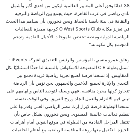
38 فدانًا وفق أعلى المعايير العالمية ليكون من احدى أكبر وأشمل
نادي رياضي في غرب القاهرة، حيث يجمع بين الرياضة والترفيه
والثقافة في بيئة نابضة بالحياة. ونحن فخورون بأن يساهم هذا الحدث
في تعزيز مكانة O West Sports Club كوجهة مميزة للفعاليات
الرياضية الدولية ومنصة تحتضن طموحات الأجيال القادمة وتدعم
المجتمع بكل مكوناته.”
وعلق عمرو منسي، المؤسس والرئيس التنفيذي لشركة iEvents :
“تمثل بطولة CIB المفتوحة للاسكواش بالنسبة لنا حدثًا استثنائيًا بكل
المقاييس، إذ تمنحنا فرصة لصنع تجربة رياضية فريدة تجمع بين
التحدي والإثارة لجميع اللاعبين والجمهور. نحن نؤمن بأن الرياضة
تتجاوز كونها مجرد منافسة، فهي وسيلة لتوحيد الناس وإلهامهم على
تبني قيم الالتزام والعمل الجاد وروح الفريق. وفي الوقت نفسه،
تمنحنا البطولة فرصة لإبراز إرث مصر الرياضي الغني وقدرتها على
تنظيم فعاليات عالمية المستوى. ونحن فخورون بشكل خاص بأن
تنتقل المراحل القادمة من البطولة في موقع أيقوني أمام أهرامات
الجيزة، لتكتمل معها روعة المنافسة الرياضية مع أعظم الخلفيات