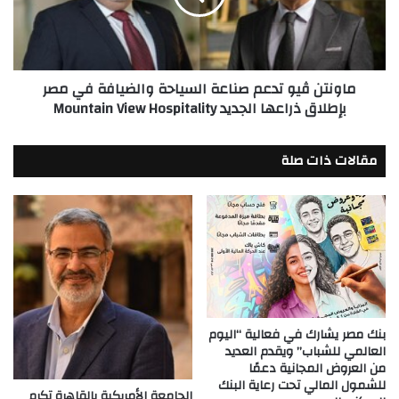
ألياتها
والضيافة
التنفيذية
في
مصر
بإطلاق
ماونتن ڤيو تدعم صناعة السياحة والضيافة في مصر
ذراعها
بإطلاق ذراعها الجديد Mountain View Hospitality
الجديد
Mountain
View
مقالات ذات صلة
Hospitality
بنك مصر يشارك في فعالية “اليوم
العالمي للشباب” ويقدم العديد
من العروض المجانية دعمًا
للشمول المالي تحت رعاية البنك
الجامعة الأمريكية بالقاهرة تكرم