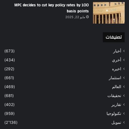
MPC decides to cut key policy rates by 100
basis points
مايو 22, 2025
تصنيفات
أخبار
(673)
أخري
(434)
اخيره
(292)
استثمار
(661)
العالم
(469)
تحقيقات
(681)
تقارير
(402)
تكنولوجيا
(959)
تمويل
(2٬136)