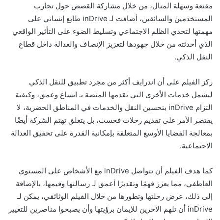
مقنعة وسهلة المنال، من خلال مشاركة القصص حول تجارب
المستخدمين والسائقين، أضافت لـ inDrive طابع إنساني على
مهمتها لتحدي الظلم الاجتماعي وتسليط الضوء على التأثير الواقعي
الذي أحدثته من خلال جهودها لتعزيز الإنصاف والعدالة داخل قطاع
النقل الذكي.
ركز الفيلم على أن اندرايف أكثر من مجرد تطبيق للنقل الذكي
ليشمل خدمات الأخرى التي تقدمها المنصة بـ اتساع وعمق، وكيفية
التزام inDrive بتحسين النقل والخدمات في المناطق الحضرية، لا
يقتصر الأمر على تقديم رحلات فحسب، بل يتعلق تهتم الشركة أيضًا
بمعالجة القضايا الأوسع المتعلقة بإمكانية القدرة على تحقيق العدالة
الاجتماعية.
كما هدف الفيلم أن تتواصل inDrive مع الأشخاص على المستوى
العاطفي، مما يعزز فهمًا وتقديرًا أعمق لـ رسالتها وقيمها، بالإضافة
إلى ذلك، عرض رحلتها وتطورها من خلال الفيلم الوثائقي، يمكن لـ
inDrive أن تلهم الآخرين للإيمان برؤيتها وأن يصبحوا مناصرين للتغيير