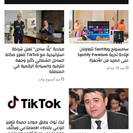
مبادرة “يلّا ساحل” تعلن شراكة
سامسونج وSpotify تتعاونان
استراتيجية مع TikTok لتعزيز مكانة
لإتاحة تجربة Spotify Premium
الساحل الشمالي كأبرز وجهة
على المزيد من الأجهزة
للترفيه والسياحة الرقمية في
منذ 18 ساعة
المنطقة
منذ أسبوع واحد
تيك توك يطلق موارد جديدة لتعزيز
الوعي بالذكاء الاصطناعي ويكثّف