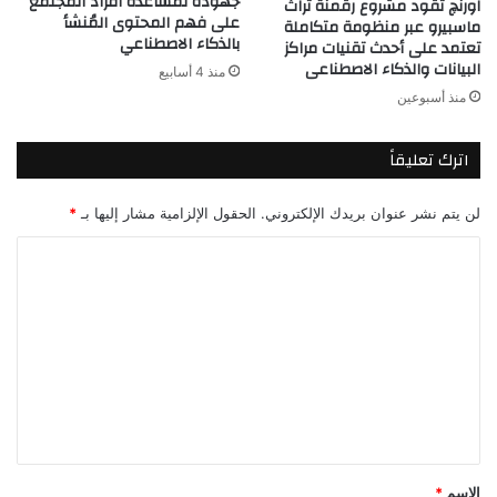
جهوده لمساعدة أفراد المجتمع
اورنچ تقود مشروع رقمنة تراث
على فهم المحتوى المُنشأ
ماسبيرو عبر منظومة متكاملة
بالذكاء الاصطناعي
تعتمد على أحدث تقنيات مراكز
البيانات والذكاء الاصطناعى
منذ 4 أسابيع
منذ أسبوعين
اترك تعليقاً
لن يتم نشر عنوان بريدك الإلكتروني.
الحقول الإلزامية مشار إليها بـ
*
ا
ل
ت
ع
ل
ي
ق
*
الاسم
*