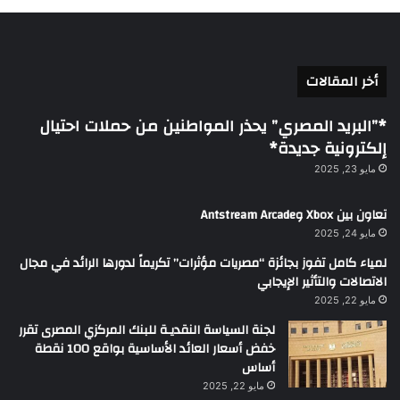
أخر المقالات
*”البريد المصري” يحذر المواطنين من حملات احتيال
إلكترونية جديدة*
مايو 23, 2025
تعاون بين Xbox وAntstream Arcade
مايو 24, 2025
لمياء كامل تفوز بجائزة “مصريات مؤثرات” تكريماً لدورها الرائد في مجال
الاتصالات والتأثير الإيجابي
مايو 22, 2025
لجنة السياسة النقديـة للبنك المركزي المصرى تقرر
خفض أسعار العائد الأساسية بواقع 100 نقطة
أساس
مايو 22, 2025