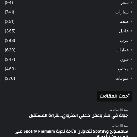
سفر
(94)
سيارات
(741)
صحة
(351)
عاجل
(365)
عرب
(298)
عقارات
(620)
فنون
(247)
مجتمع
(469)
منوعات
(270)
أحدث المقالات
منذ 10 ساعات
جولة في فكر وعقل د.علي الدكروري…لقراءة المستقبل
منذ 18 ساعة
سامسونج وSpotify تتعاونان لإتاحة تجربة Spotify Premium على