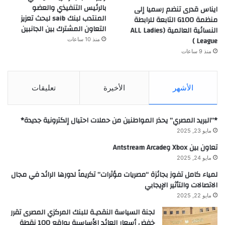
بالرئيس التنفيذي والعضو
ايناس قدرى تنضم رسميا إلى
المنتدب لبنك saib لبحث تعزيز
منظمة G100 التابعة للرابطة
التعاون المشترك بين الجانبين
النسائية العالمية (ALL Ladies
League )
منذ 10 ساعات
منذ 9 ساعات
الأشهر
الأخيرة
تعليقات
*”البريد المصري” يحذر المواطنين من حملات احتيال إلكترونية جديدة*
مايو 23, 2025
تعاون بين Xbox وAntstream Arcade
مايو 24, 2025
لمياء كامل تفوز بجائزة “مصريات مؤثرات” تكريماً لدورها الرائد في مجال
الاتصالات والتأثير الإيجابي
مايو 22, 2025
لجنة السياسة النقديـة للبنك المركزي المصرى تقرر
خفض أسعار العائد الأساسية بواقع 100 نقطة