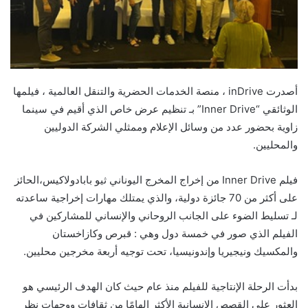
أصدرت inDrive ، منصة الخدمات الحضرية والتنقل العالمية ، فيلمها
الوثائقي “Inner Drive” بـ تنظيم عرض خاص الذي أقيم في سينما
زاوية بحضور عدد من وسائل الإعلام وممثلي الشركة الدوليين
والمحليين.
فيلم Inner Drive من إخراج المخرج اليوناني ثيو بابادولاكيس،الحائز
على أكثر من 70 جائزة دولية، والذي يمتلك مهارات إخراجية ساعدته
لـ تسليط الضوء على الجانب الروحاني والإنساني للمشاركين في
الفيلم الذي صور في خمسة دول وهي : قبرص وكازاخستان
والمكسيك ونيجيريا وإندونيسيا، تحت توجيه أربعة مخرجين محليين.
بدأت الرحلة الإنتاجية للفيلم منذ عام حيث كان الهدف الرئيسي هو
العثور على القصص الإنسانية الأكثر إلهامًا من ثقافات ووجهات نظر