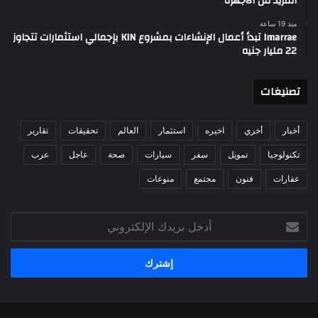
المزيد من الأجهزة
منذ 19 ساعة
Imarrae تبدأ أعمال الإنشاءات بمشروع KIN بإجمالي استثمارات تتجاوز
22 مليار جنيه
تصنيغات
أخبار
أخري
اخيره
استثمار
العالم
تحقيقات
تقارير
تكنولوجيا
تمويل
سفر
سيارات
صحة
عاجل
عرب
عقارات
فنون
مجتمع
منوعات
أدخل
بريدك
الإلكتروني