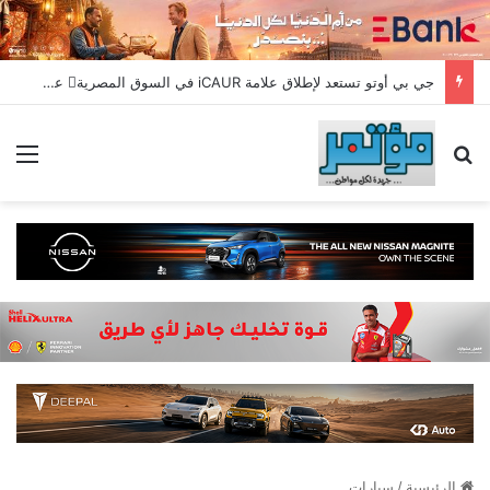
جي بي أوتو تستعد لإطلاق علامة iCAUR في السوق المصرية علامة عالمية جديدة لسيارات الطاقة الجديدة تجمع بين التكنولوجيا الذكية والتصميم الجريء وروح المغامر
بحث عن
الق
الرئيسية
/
سيارات