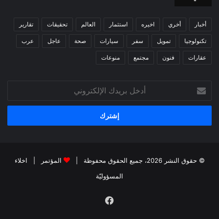
أخبار
أخري
اخيره
استثمار
العالم
تحقيقات
تقارير
تكنولوجيا
تمويل
سفر
سيارات
صحة
عاجل
عرب
عقارات
فنون
مجتمع
منوعات
أدخل
بريدك
الإلكتروني
© حقوق النشر 2026، جميع الحقوق محفوظة |
المؤتمر
|
اخلاء
المسؤوليّة
فيسبوك