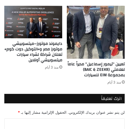
دايموند موتورز–ميتسوبيشي
موتورز مصر و«التوكيل دوت كوم»
تعلنان شراكة لشراء سيارات
ميتسوبيشي أونلاين
تعيين “تيمور إسماعيل” مديراً عاماً
منذ 3 أيام
لعلامتي (BAIC & ZEEKR)
بمجموعة EIM للسيارات
منذ 3 أيام
اترك تعليقاً
لن يتم نشر عنوان بريدك الإلكتروني.
الحقول الإلزامية مشار إليها بـ
*
ا