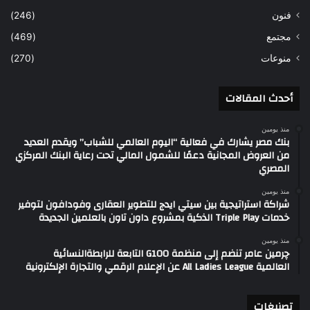
فنون
(246)
مجتمع
(469)
منوعات
(270)
أحدث المقالات
منذ يومين
بنك مصر يشارك في فعالية “اليوم العالمي للشباب” ويقدم العديد
من العروض المجانية دعمًا للشمول المالي تحت رعاية البنك المركزي
المصري
منذ يومين
شراكة استراتيجية بين سيتي ايدج للتطوير العقارى وفودافون لتوفير
خدمات Triple Play الذكية بمشروع داون تاون بالعلمين الجديدة
منذ يومين
چرمين عامر تنضم إلى منظمة G100 التابعة للرابطةالنسائية
العالمية All Ladies League عن الإعلام الرقمي والتجارة الإلكترونية
تصنيغات