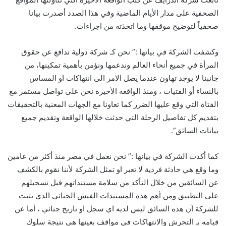
الصحفية على مدار الأيام الماضية وفي هذا الصدد أصدرت بيانا
صحفياً لتوضيح موقفها وما اتخذته من اجراءات.
وكشفت الشركة في بيانها :” نحن كـ شركة دولية ندافع عن حقوق
المرأة في جميع أنحاء العالم وندعمها ونؤمن بأهمية تمكينها، من
جانبنا لا يوجد تهاون عندما يصل الامر الى انتهاكات او المساس
بالنساء أو الفتيات ، ومنذ الواقعة الأخيرة نحن على تواصل مستمر مع
الفتاة التي وقع عليها الضرر كما تعاونا مع الجهات المعنية بالتحقيقات
بتقديم كل تفاصيل الرحلة التي حدثت خلالها الواقعة وتقديم جميع
بيانات السائق”.
كما أكدت الشركة في بيانها :” نحن نعمل في مصر منذ أكثر من عامين
وما وقع هي حادثة فردية لا تعبر او تمثل الشركة لأننا نقوم بالكشف
عن السائقين من خلال التأكد من سلامة مستنداتهم قبل تسجيلهم
على التطبيق ومن أهم هذه المستندات الفيش الجنائي الذي يثبت
للشركة أن هذه السائق ليس لديه اي سجل او تاريخ جنائي ، أما عن
قيامه بـ التحرش والانتهاكات في مواقف بعينها هي نتيجة سلوك