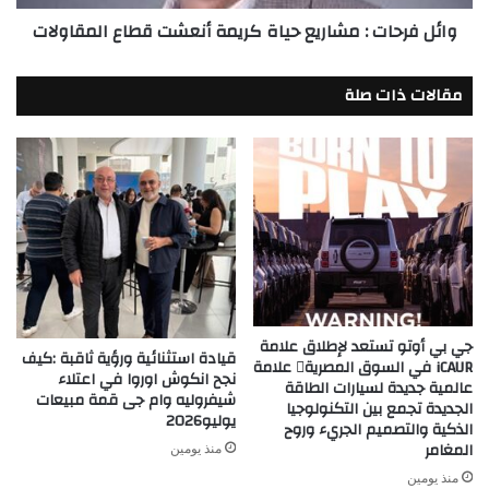
المقاولات
وائل فرحات : مشاريع حياة كريمة أنعشت قطاع المقاولات
مقالات ذات صلة
جي بي أوتو تستعد لإطلاق علامة
قيادة استثنائية ورؤية ثاقبة :كيف
iCAUR في السوق المصرية علامة
نجح انكوش اوروا في اعتلاء
عالمية جديدة لسيارات الطاقة
شيفروليه وام جى قمة مبيعات
الجديدة تجمع بين التكنولوجيا
يوليو2026
الذكية والتصميم الجريء وروح
المغامر
منذ يومين
منذ يومين