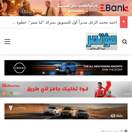
احمد محمد الزغل مديراً أول للتسويق بشركة “كيا مصر”: خطوة جديدة نحو تعزيز الابتكار وقيادة سوق السيارات
بحث عن
الق
الرئيسية
/
تقارير