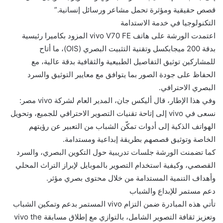
قصص حقيقية ومؤثرة تحمل مشاعر ورسائل إنسانية.”
التكنولوجيا في خدمة الاستدامة
اعتمدت الورشة على هاتف vivo V70 FE المزود بكاميرا رئيسية
بدقة 200 ميجابكسل وتقنية التثبيت البصري (OIS)، ما أتاح
للمشاركين توثيق التفاصيل الطبيعية والثقافية بدقة عالية، مع
الحفاظ على جودة الصور بما يتوافق مع معايير التوثيق والسرد
البصري الاحترافي.
وفي هذا الإطار، قال أليكس جان، المدير العام لشركة vivo مصر:
نسعى في vivo إلى إتاحة تقنيات التصوير الاحترافي للجميع، وتحويل
الهواتف الذكية إلى أدوات تمكّن الشباب من التعبير عن رؤيتهم
الخاصة وتوثيق قصصهم بطريقة إبداعية ومستدامة.
كما تضمنت الورشة جلسات تدريبية حول التكوين البصري، والسرد
القصصي، وكيفية استخدام التصوير بالموبايل لإبراز التراث المحلي
وأهداف التنمية المستدامة من خلال محتوى بصري مؤثر.
دعم مستمر للإبداع والشباب
تأتي هذه المبادرة ضمن التزام vivo المستمر بدعم وتمكين الشباب
وتعزيز ثقافة التصوير الشامل، بالتوازي مع إطلاق مسابقة vivo the