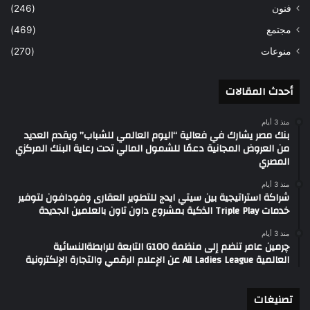
فنون
(246)
مجتمع
(469)
منوعات
(270)
أحدث المقالات
منذ 3 أيام
بنك مصر يشارك في فعالية “اليوم العالمي للشباب” ويقدم العديد
من العروض المجانية دعمًا للشمول المالي تحت رعاية البنك المركزي
المصري
منذ 3 أيام
شراكة استراتيجية بين سيتي ايدج للتطوير العقارى وفودافون لتوفير
خدمات Triple Play الذكية بمشروع داون تاون بالعلمين الجديدة
منذ 3 أيام
چرمين عامر تنضم إلى منظمة G100 التابعة للرابطةالنسائية
العالمية All Ladies League عن الإعلام الرقمي والتجارة الإلكترونية
تصنيغات