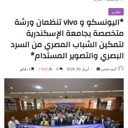
تقارير
*اليونسكو و vivo تنظمان ورشة
متخصصة بجامعة الإسكندرية
لتمكين الشباب المصري من السرد
البصري والتصوير المستدام*
أرسل
أحمد فتحي
أبريل 30, 2026
0
2٬624
2 دقائق
بريدا
إلكترونيا