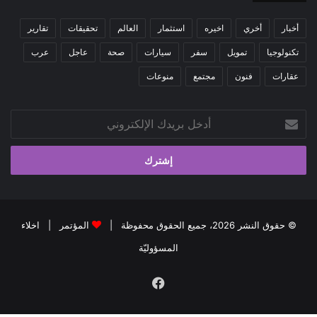
أخبار
أخري
اخيره
استثمار
العالم
تحقيقات
تقارير
تكنولوجيا
تمويل
سفر
سيارات
صحة
عاجل
عرب
عقارات
فنون
مجتمع
منوعات
أدخل
بريدك
الإلكتروني
© حقوق النشر 2026، جميع الحقوق محفوظة |
المؤتمر
|
اخلاء
المسؤوليّة
فيسبوك