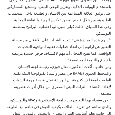
باستخدام الهواتف الذكية، وتعزيز الوعي البيئي، وتشجيع المشاركين
على توثيق العلاقة المتناغمة بين الإنسان والطبيعة داخل المحميات
الطبيعية، من خلال قصص وصور تعكس الهوية والثقافة المحلية.
وفي هذا السياق، قالت كيلي سيريالو، أخصائية البرامج بمنظمة
اليونسكو:
“تُسهم هذه المبادرة في تشجيع الشباب على الانتقال من مرحلة
التعبير عن آرائهم إلى اتخاذ خطوات فعلية لمواجهة التحديات
الواقعية، كما تفتح المجال أمامهم لاكتشاف فرص جديدة مرتبطة
بالإبداع والتنمية المجتمعية.”
ومن جانبها، أكدت الدكتورة منال فوزي، رئيسة لجنة الإنسان
والمحيط الحيوي (MAB) في مصر وأستاذ تكنولوجيا البيئة بكلية
العلوم جامعة الإسكندرية، أن الورشة تمثل فرصة مهمة للشباب
لإعادة اكتشاف التراث البيئي المصري من خلال أدوات عصرية،
مضيفة:
“نحن سعداء بهذا التعاون بين جامعة الإسكندرية وvivo واليونسكو،
والذي ساهم في تعريف الطلاب بكيفية العيش في تناغم مع الطبيعة،
إلى جانب تعلم أساليب السرد البصري والتصوير بالموبايل لنقل