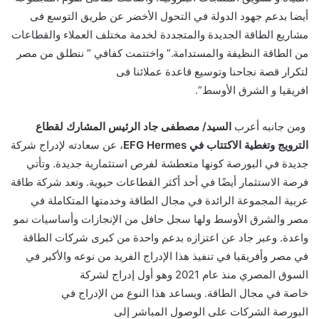
أيضا بدعم جهود الدولة في التحول الأخضر عن طريق التوسع فى
مشاريع الطاقة الجديدة والمتجددة لخدمة مختلف العملاء والقطاعات
من الطاقة النظيفة والمستدامة.” واختتمت كفافي ” ننطلق من مصر
لتكرار قصة نجاحنا وتوسيع قاعدة عملائنا فى
افريقيا و الشرق الأوسط”
.
و
من جانبه
أعرب
السيد/
مصطفى جاد الرئيس المشارك لقطاع
الترويج وتغطية الاكتتاب في
EFG Hermes
، عن سعادته لإدراج شركة
جديدة في البورصة كونها متعطشة لفرص استثمارية جديدة. وتأتي
فرصة الاستثمار أيضًا في أحد أكثر القطاعات حيوية. وتعد شركة طاقة
عربية المجموعة الرائدة في مجال الطاقة وخدمتها المتكاملة في
مصر والشرق الأوسط ولها سجل حافل
من الإنجازات
وأساسيات نمو
واعدة. وعبر جاد عن اعتزازه بدعم واحدة من كبرى شركات الطاقة
في مصر وأفريقيا في تنفيذ هذا الإدراج الفريد من نوعه والأكبر في
السوق المصري منذ عام
1
202
وهو أول إدراج لشركة
خاصة
في
مجال الطاقة. ويساعد هذا النوع من الإدراج في
البورصة الشركات على الوصول المباشر إلى