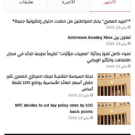
الأشهر
الأخيرة
تعليقات
*”البريد المصري” يحذر المواطنين من حملات احتيال إلكترونية جديدة*
مايو 23, 2025
تعاون بين Xbox وAntstream Arcade
مايو 24, 2025
لمياء كامل تفوز بجائزة “مصريات مؤثرات” تكريماً لدورها الرائد في مجال
الاتصالات والتأثير الإيجابي
مايو 22, 2025
لجنة السياسة النقديـة للبنك المركزي المصرى تقرر
خفض أسعار العائد الأساسية بواقع 100 نقطة
أساس
مايو 22, 2025
MPC decides to cut key policy rates by 100
basis points
مايو 22, 2025