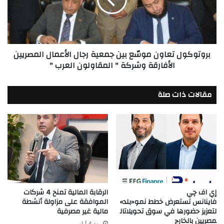
جمعية
رجال
الأعمال
المصريين
الأفارقة
بروتوكول تعاون موسّع بين جمعية رجال الأعمال المصريين
وشركة
الأفارقة وشركة " المقاولون العرب "
"
المقاولون
العرب
مقالات ذات صلة
"
إي اف چي
الرقابة المالية تمنح 4 شركات
فاينانس تستعرض خطط نمو«بلد»
الموافقة على مزاولة أنشطة
لتعزيز حضورها في سوق تحويلاتال
مالية غير مصرفية
مصريين بالخارج
منذ 4 أيام