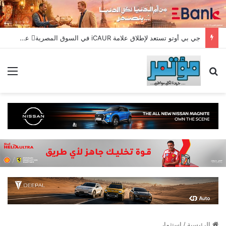
جي بي أوتو تستعد لإطلاق علامة iCAUR في السوق المصرية علامة عالمية جديدة لسيارات الطاقة الجديدة تجمع بين التكنولوجيا الذكية والتصميم الجريء وروح المغامر
بحث عن
الق
الرئيسية
/
استثمار