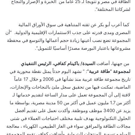
الطاقة في مصر و تتويجا لـ 25 عاما من الخبرة و الإصرار والنجاح
لشركاتنا المختلفة”.
كما أعرب أبو بكر عن ثقته المتناهية فى سوق الأوراق المالية
المصرى ومدى قدرته على جذب الاستثمارات الإقليمية والدولية. “أن
المجموعة تضع نصب أعينها زيادة حجم أعمالها والتوسع في محفظة
مشروعاتها باعتبار البورصة مصدرًا أساسيًا للتمويل”.
من جهتها،
أضافت
السيدة/ باكينام كفافي، الرئيس التنفيذي
لمجموعة “طاقة عربية”
: ” نشهد اليوم حدثاً يمثل نقطة محورية في
تاريخ مجموعة طاقة عربية منذ نشأتها فى 2006 و خلال 17 عاماً
الماضية، تمكنت فيها من تحقيق سجل ملئ بالنجاحات والإنجازات،
لافتة إلى أن المجموعة تعمل على مدار الساعة لتقديم خدماتها لـ
أكثر من 1.7 مليون عميل في أكثر من 50 مدينة مصرية، بواسطة ما
يزيد عن 3400 موظف وموظفة. وأكدت نعمل على تقديم أفضل
الحلول التكنولوجية بهدف تلبية مختلف احتياجات العملاء في شتى
مجالات الطاقة والمرافق سواء في الغاز الطبيعي، الكهرباء ، معالجة
المياه و تسويق المنتجات البترولية. وأضافت كفافى تقوم المجموعة