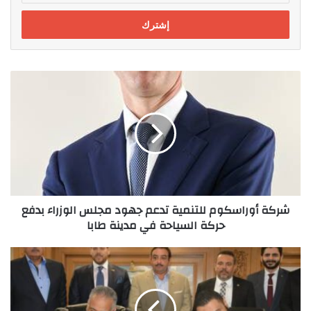
الإلكتروني
شركة
أوراسكوم
للتنمية
تدعم
جهود
مجلس
الوزراء
بدفع
حركة
شركة أوراسكوم للتنمية تدعم جهود مجلس الوزراء بدفع
السياحة
حركة السياحة في مدينة طابا
في
مدينة
طابا
بروتوكول
تعاون
موسّع
بين