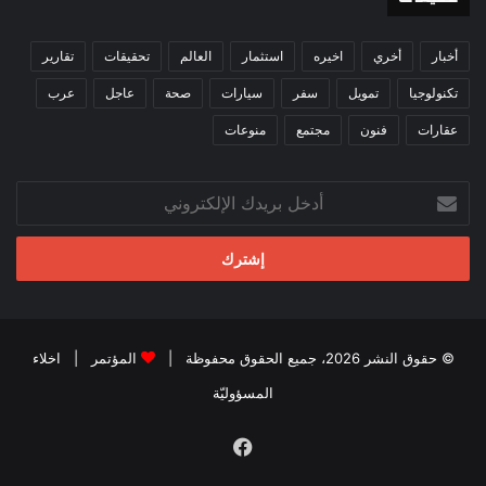
أخبار
أخري
اخيره
استثمار
العالم
تحقيقات
تقارير
تكنولوجيا
تمويل
سفر
سيارات
صحة
عاجل
عرب
عقارات
فنون
مجتمع
منوعات
أدخل
بريدك
الإلكتروني
© حقوق النشر 2026، جميع الحقوق محفوظة |
المؤتمر
|
اخلاء
المسؤوليّة
فيسبوك