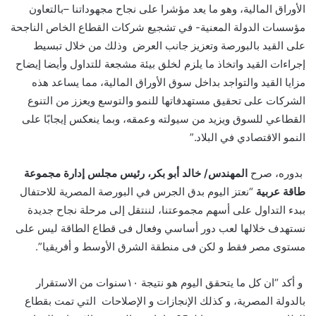
الأوراق المالية، وهو ما يعد مؤشرا على نجاح مجهوداتنا –بالتعاون
مؤسسات الدولة المعنية- في تشجيع شركات القطاع الخاص الناجحة
على القيد بالبورصة وتعزيز جانب العرض
وذلك من خلال تبسيط
إجراءات القيد واتخاذ ما يلزم لخلق بيئة مشجعة للتداول وأيضا إيضاح
مزايا القيد والتواجد بداخل سوق الأوراق المالية، مما يساعد هذه
الشركات على تحقيق مستهدفاتها للنمو والتوسع ويعزز من التنوع
القطاعي للسوق ويزيد من سيولته وعمقه، وبما ينعكس إيجابًا على
النمو الاقتصادي في البلاد.”
بدوره،
صرح
المهندس/ خالد أبو بكر، رئيس مجلس إدارة مجموعة
طاقة عربية
“نعتز اليوم بدق الجرس في البورصة المصرية للاحتفال
ببدء التداول على أسهم مجموعتنا، لننتقل إلى مرحلة نجاح جديدة
نستهدف خلالها لعب دور أساسي وفعال فى قطاع الطاقة ليس على
مستوى مصر فقط و لكن فى منطقة الشرق الأوسط و أفريقيا
”
.
و أكد “ان كل ما يتحقق اليوم هو نتيجة ١٠سنوات من الاستقرار
بالدولة المصرية، و كذلك الإنجازات و الإصلاحات التي تمت بقطاع