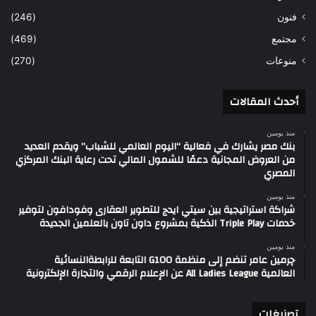
فنون
(246)
مجتمع
(469)
منوعات
(270)
أحدث المقالات
منذ يومين
بنك مصر يشارك في فعالية “اليوم العالمي للشباب” ويقدم العديد
من العروض المجانية دعمًا للشمول المالي تحت رعاية البنك المركزي
المصري
منذ يومين
شراكة استراتيجية بين سيتي ايدج للتطوير العقارى وفودافون لتوفير
خدمات Triple Play الذكية بمشروع داون تاون بالعلمين الجديدة
منذ يومين
چرمين عامر تنضم إلى منظمة G100 التابعة للرابطةالنسائية
العالمية All Ladies League عن الإعلام الرقمي والتجارة الإلكترونية
تصنيغات