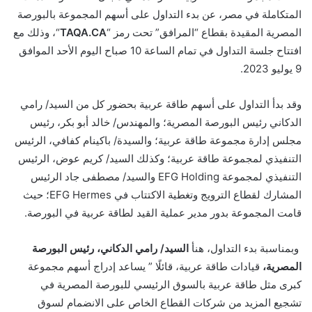
المتكاملة في مصر، عن بدء التداول على أسهم المجموعة بالبورصة
المصرية المقيدة بقطاع “المرافق”
تحت رمز “
TAQA.CA
“، وذلك مع
افتتاح جلسة التداول في تمام الساعة 10 صباح اليوم الأحد الموافق
9 يوليو 2023.
وقد بدأ التداول على أسهم طاقة عربية بحضور كل من السيد/ رامي
الدكاني رئيس البورصة المصرية؛ والمهندس
/
خالد أبو بكر، رئيس
مجلس إدارة مجموعة طاقة عربية؛ والسيدة/ باكينام كفافي، الرئيس
التنفيذي لمجموعة طاقة عربية؛ وكذلك السيد/ كريم عوض، الرئيس
التنفيذي لمجموعة
EFG Holding
والسيد/
مصطفى جاد الرئيس
المشارك لقطاع الترويج وتغطية الاكتتاب في
EFG Hermes
؛ حيث
قامت المجموعة بدور مدير عملية القيد لطاقة عربية في البورصة.
وبمناسبة بدء التداول، هنأ
السيد/ رامي الدكاني، رئيس البورصة
المصرية،
قيادات طاقة عربية، قائلًا ” يساعد إدراج أسهم مجموعة
كبرى مثل طاقة عربية بالسوق الرئيسي للبورصة المصرية في
تشجيع المزيد من شركات القطاع الخاص على الانضمام لسوق