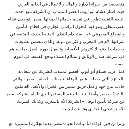
متخصصة من خبراء الإدارة والمال والأعمال في العالم العربي.
حيث اشار هشام أبو أيوب العضو المنتدب ان الشركة تتبع أحدث
النظم التقنية تطورا في تقديم خدماتها لعملائها بمصر بتوظيف نظام
تقني متطور ومواكبة التحول الرقمي الجاري في قطاع التأمين
والقطاع المصرفي عبر استخدام النظم التقنية الحديثة المتبعة في
شركتها الأم في المغرب وأكثر من دولة، والذي يتضمن تطبيقات
وخدمات الدفع الإلكتروني للأقساط وتسهيل دورة العمل بما يساهم
في سرعة إصدار الوثائق واستلام العملاء ودفع القسط في اليوم
نفسه.
كما أعرب هشام أبو أيوب العضو المنتدب للشركة عن سعادته
بالجائزة التي حصلت عليها الوفاء لتأمينات الحياة – مصر ، والتي
جاءت نتاج جهد وعمل فريق متميز من الخبراء والأكفاء العاملين
بالشركة بمصر وأيضا نتيجة للدعم المستمر الذي تلقاه الشركة بمصر
من شركة تأمين الوفاء – الشركة الأم بالمغرب وكذلك الشريك
الاستراتيجي التجاري وفا بنك ايچيبت.
ويتزامن فوز الوفاء لتأمينات الحياة-مصر بهذه الجائزة المتميزة مع