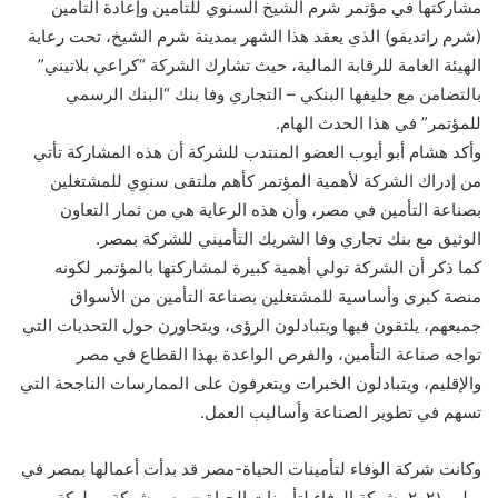
مشاركتها في مؤتمر شرم الشيخ السنوي للتأمين وإعادة التأمين
(شرم رانديفو) الذي يعقد هذا الشهر بمدينة شرم الشيخ، تحت رعاية
الهيئة العامة للرقابة المالية، حيث تشارك الشركة “كراعي بلاتيني”
بالتضامن مع حليفها البنكي – التجاري وفا بنك “البنك الرسمي
للمؤتمر” في هذا الحدث الهام.
وأكد هشام أبو أيوب العضو المنتدب للشركة أن هذه المشاركة تأتي
من إدراك الشركة لأهمية المؤتمر كأهم ملتقى سنوي للمشتغلين
بصناعة التأمين في مصر، وأن هذه الرعاية هي من ثمار التعاون
الوثيق مع بنك تجاري وفا الشريك التأميني للشركة بمصر.
كما ذكر أن الشركة تولي أهمية كبيرة لمشاركتها بالمؤتمر لكونه
منصة كبرى وأساسية للمشتغلين بصناعة التأمين من الأسواق
جميعهم، يلتقون فيها ويتبادلون الرؤى، ويتحاورن حول التحديات التي
تواجه صناعة التأمين، والفرص الواعدة بهذا القطاع في مصر
والإقليم، ويتبادلون الخبرات ويتعرفون على الممارسات الناجحة التي
تسهم في تطوير الصناعة وأساليب العمل.
وكانت شركة الوفاء لتأمينات الحياة-مصر قد بدأت أعمالها بمصر في
يوليو ٢٠٢١، شركة الوفاء لتأمينات الحياة – مصر شركة مملوكة