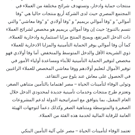
منتجات حماية وادخار، وتستهدف شرائح مختلفة من العملاء في
المجتمع المصري حيث لدى الشركة أربع منتجات حاليا هي “وفا
أموالي” و “وفا أموالي بريميم” و “وفا أولادي “و “وفا معاشي” والتي
تتسم بالتنوع؛ حيث إن وفا أموالي بريميم هو مخصص لشرائح العملاء
ذات الدخل المرتفع، ويمنح المنتج مزايا استثمارية وادخارية للعملاء،
كما أن وفا أموالي يوفر الحماية التأمينية والمزايا الادخارية للعملاء
ذوي الشريحة الأقل والدخل المتوسط والمنخفض. أما وفا أولادي فهو
مخصص لتوفير الحماية التأمينية للأبناء ومساعدة أولياء الأمور في
توفير الأموال لتعليم أولادهم ووفا معاشي المخصص للعملاء الراغبين
في الحصول على معاش عند بلوغ سن التقاعد.
وتولى الوفاء لتأمينات الحياة – مصر اهتماما بالتأمين متناهي الصغر،
وتعتزم طرح منتجات وخدمات تأمينية جديدة لمحدودي الدخل خلال
العام المقبل، بما يتوافق مع استراتيجية الدولة لدعم المشروعات
الصغيرة والمتوسطة ومتناهية الصغر وكذلك دعماً لتوجهات الهيئة
العامة للرقابة المالية لخدمة هذه الفئة من العملاء.
تعتمد الوفاء لتأمينات الحياة – مصر علي آلية التأمين البنكي