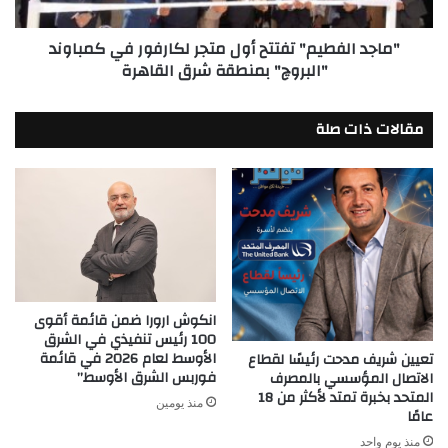
المتميز
كمباوند
"البروچ"
"ماجد الفطيم" تفتتح أول متجر لكارفور في كمباوند
بمنطقة
"البروچ" بمنطقة شرق القاهرة
شرق
القاهرة
مقالات ذات صلة
انكوش ارورا ضمن قائمة أقوى
100 رئيس تنفيذي في الشرق
الأوسط لعام 2026 في قائمة
تعيين شريف مدحت رئيسًا لقطاع
فوربس الشرق الأوسط”
الاتصال المؤسسي بالمصرف
المتحد بخبرة تمتد لأكثر من 18
منذ يومين
عامًا
منذ يوم واحد