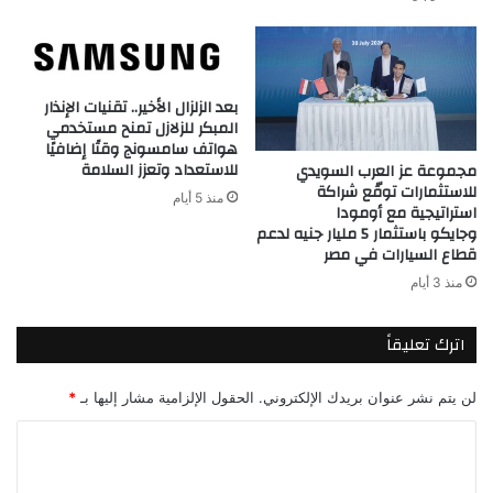
بعد الزلزال الأخير.. تقنيات الإنذار
المبكر للزلازل تمنح مستخدمي
هواتف سامسونج وقتًا إضافيًا
للاستعداد وتعزز السلامة
مجموعة عز العرب السويدي
للاستثمارات توقّع شراكة
منذ 5 أيام
استراتيجية مع أومودا
وجايكو باستثمار 5 مليار جنيه لدعم
قطاع السيارات في مصر
منذ 3 أيام
اترك تعليقاً
لن يتم نشر عنوان بريدك الإلكتروني.
الحقول الإلزامية مشار إليها بـ
*
ا
ل