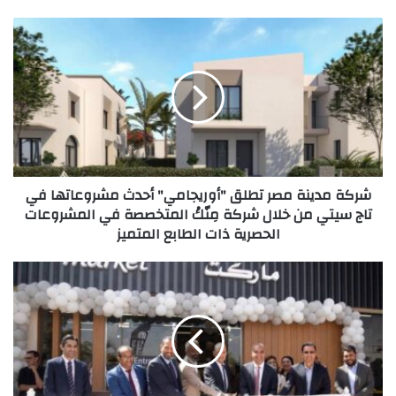
شركة
مدينة
مصر
تطلق
"أوريجامي"
أحدث
مشروعاتها
في
تاج
شركة مدينة مصر تطلق "أوريجامي" أحدث مشروعاتها في
سيتي
تاج سيتي من خلال شركة مِنّكْ المتخصصة في المشروعات
من
الحصرية ذات الطابع المتميز
خلال
شركة
مِنّكْ
"ماجد
المتخصصة
الفطيم"
في
تفتتح
المشروعات
أول
الحصرية
متجر
ذات
لكارفور
الطابع
في