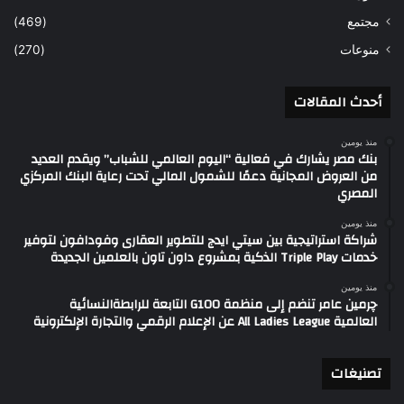
مجتمع
(469)
منوعات
(270)
أحدث المقالات
منذ يومين
بنك مصر يشارك في فعالية “اليوم العالمي للشباب” ويقدم العديد
من العروض المجانية دعمًا للشمول المالي تحت رعاية البنك المركزي
المصري
منذ يومين
شراكة استراتيجية بين سيتي ايدج للتطوير العقارى وفودافون لتوفير
خدمات Triple Play الذكية بمشروع داون تاون بالعلمين الجديدة
منذ يومين
چرمين عامر تنضم إلى منظمة G100 التابعة للرابطةالنسائية
العالمية All Ladies League عن الإعلام الرقمي والتجارة الإلكترونية
تصنيغات