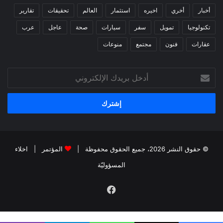
أخبار
أخري
اخيره
استثمار
العالم
تحقيقات
تقارير
تكنولوجيا
تمويل
سفر
سيارات
صحة
عاجل
عرب
عقارات
فنون
مجتمع
منوعات
أدخل
بريدك
الإلكتروني
© حقوق النشر 2026، جميع الحقوق محفوظة |
المؤتمر
|
اخلاء
المسؤوليّة
فيسبوك