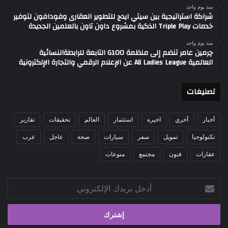
منذ يوم واحد
شراكة استراتيجية بين سيتي ايدج للتطوير العقارى وفودافون لتوفير
خدمات Triple Play الذكية بمشروع داون تاون بالعلمين الجديدة
منذ يوم واحد
چرمين عامر تنضم إلى منظمة G100 التابعة للرابطةالنسائية
العالمية All Ladies League عن الإعلام الرقمي والتجارة الإلكترونية
تصنيغات
أخبار
أخري
اخيره
استثمار
العالم
تحقيقات
تقارير
تكنولوجيا
تمويل
سفر
سيارات
صحة
عاجل
عرب
عقارات
فنون
مجتمع
منوعات
أدخل
بريدك
الإلكتروني