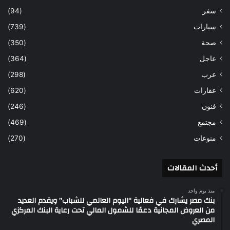
سفر
(94)
سيارات
(739)
صحة
(350)
عاجل
(364)
عرب
(298)
عقارات
(620)
فنون
(246)
مجتمع
(469)
منوعات
(270)
أحدث المقالات
منذ يوم واحد
بنك مصر يشارك في فعالية “اليوم العالمي للشباب” ويقدم العديد
من العروض المجانية دعمًا للشمول المالي تحت رعاية البنك المركزي
المصري