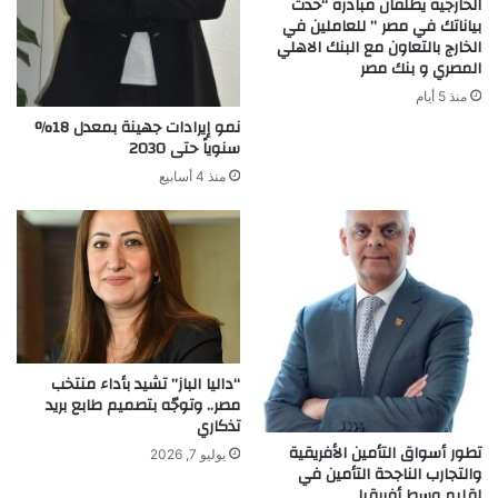
الخارجية يطلقان مبادرة “حدث
المستدام
بياناتك في مصر ” للعاملين في
الخارج بالتعاون مع البنك الاهلي
المصري و بنك مصر
منذ 5 أيام
نمو إيرادات جهينة بمعدل 18%
سنوياً حتى 2030
منذ 4 أسابيع
“داليا الباز” تشيد بأداء منتخب
مصر.. وتوجّه بتصميم طابع بريد
تذكاري
تطور أسواق التأمين الأفريقية
يوليو 7, 2026
والتجارب الناجحة التأمين في
إقليم وسط أفريقيا