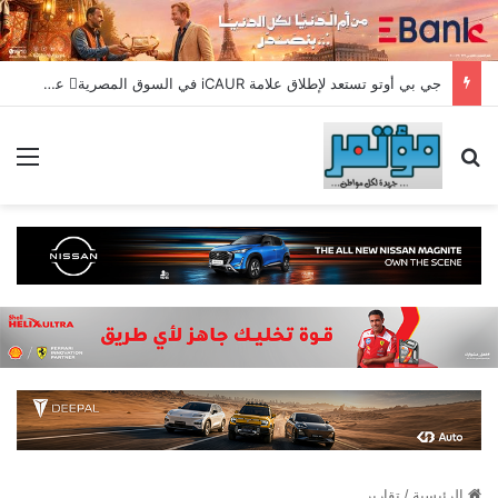
جي بي أوتو تستعد لإطلاق علامة iCAUR في السوق المصرية علامة عالمية جديدة لسيارات الطاقة الجديدة تجمع بين التكنولوجيا الذكية والتصميم الجريء وروح المغامر
بحث عن
الق
الرئيسية
/
تقارير