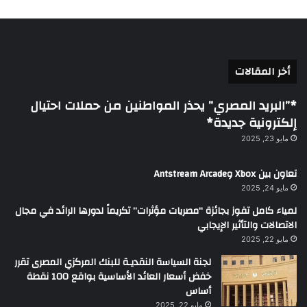
أخر المقالات
*”البريد المصري” يحذر المواطنين من حملات احتيال
إلكترونية جديدة*
مايو 23, 2025
تعاون بين Xbox وAntstream Arcade
مايو 24, 2025
لمياء كامل تفوز بجائزة “مصريات مؤثرات” تكريماً لدورها الرائد في مجال
الاتصالات والتأثير الإيجابي
مايو 22, 2025
لجنة السياسة النقديـة للبنك المركزي المصرى تقرر
خفض أسعار العائد الأساسية بواقع 100 نقطة
أساس
مايو 22, 2025