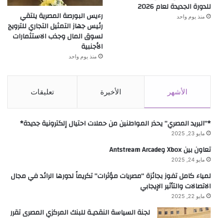
للدورة الجديدة لعام 2026
رءيس البورصة المصرية يلتقي
منذ يوم واحد
رئيس جهاز التمثيل التجاري للترويج
لسوق المال وجذب الاستثمارات
الأجنبية
منذ يوم واحد
الأشهر
الأخيرة
تعليقات
*”البريد المصري” يحذر المواطنين من حملات احتيال إلكترونية جديدة*
مايو 23, 2025
تعاون بين Xbox وAntstream Arcade
مايو 24, 2025
لمياء كامل تفوز بجائزة “مصريات مؤثرات” تكريماً لدورها الرائد في مجال
الاتصالات والتأثير الإيجابي
مايو 22, 2025
لجنة السياسة النقديـة للبنك المركزي المصرى تقرر