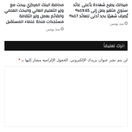
ميدانك يطرح شهادة بأعلى عائد
محافظ البنك المركزي يبحث مع
سنوي متغير يصل إلى 19.65%
وزير التعليم العالي والبحث العلمي
يُصرف شهريًا بحد أدنى للعائد 17%
والقائم بعمل وزير الثقافة
مستجدات منحة علماء المستقبل
منذ يومين
منذ يومين
اترك تعليقاً
لن يتم نشر عنوان بريدك الإلكتروني.
الحقول الإلزامية مشار إليها بـ
*
ا
ل
ت
ع
ل
ي
ق