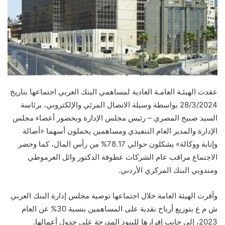
عقدت الهيئـة العامـة العادية لمساهمي البنك العربي اجتماعها بتاريخ
28/3/2024 ب
واسطة وسيلة الاتصال المرئي والإلكتروني، برئاسة
السيد صبيح المصري – رئيس مجلس الإدارة وبحضور أعضاء مجلس
الإدارة والمدير العام التنفيذي ومساهمين يحملون أسهما «أصالة
وإنابة ووكالة» يشكلون حوالي
78.17
% من رأس المال، كما وحضر
الاجتماع مراقب عام الشركات عطوفة الدكتور وائل العرموطي
ومندوبي البنك المركزي الأردني.
وأقرت الهيئة العامة خلال اجتماعها توصية مجلس إدارة البنك العربي
ش م ع بتوزيع أرباح نقدية على المساهمين بنسبة
30%
عن العام
2023، إلى جانب إقرارها للبنود المدرجة على جدول أعمالها.