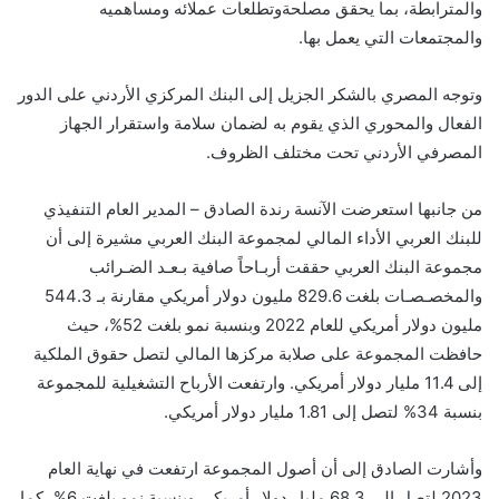
وال
مترابطة
، بما يحقق
مصلحة
وتطلعات
عملائ
ه
ومساهمي
ه
و
ال
مجتمعات التي
ي
عمل بها.
و
توجه
المصري
بالشكر الجزيل إلى البنك المركزي الأردني على الدور
الفعال والمحوري الذي يقوم به لضمان سلامة واستقرار الجهاز
المصرفي الأردني تحت مختلف الظروف.
من جانبها استعرضت الآنسة رندة الصادق – المدير العام التنفيذي
للبنك العربي الأداء المالي لمجموعة البنك العربي مشيرة إلى أن
مجموعة البنك العربي
حققت أربـاحاً صافية بـعـد الضـرائب
والمخصـصـات بلغت 829.6
مليون دولار أمريكي مقارنة بـ 544.3
مليون دولار أمريكي للعام 2022 وبنسبة نمو بلغت 52%، حيث
حافظت المجموعة على صلابة مركزها المالي لتصل حقوق الملكية
إلى 11.4 مليار دولار أمريكي. وارتفعت الأرباح التشغيلية للمجموعة
بنسبة 34% لتصل إلى
1.81
مليار دولار أمريكي.
وأشارت الصادق إلى أن
أصول المجموعة
ارتفعت في نهاية العام
2023 لتصل إلى 68.3 مليار دولار أمريكي وبنسبة نمو بلغت 6%، كما