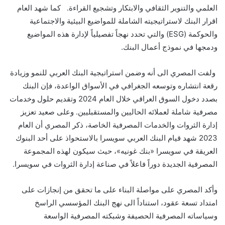
العلمي والتنوير الثقافي والابتكار وتشجيع القراءة. كما شهد العام
اقرار البنك لاستراتيجيته الشاملة للمواضيع البيئية والاجتماعية
والحوكمة (
ESG
) والتي تحدد نهجاً تفصيلياً لإدارة هذه المواضيع
ودمجها في نموذج أعمال البنك.
ولفت المصري الى أنه وضمن استراتيجية البنك العربي للنمو وزيادة
رقعة انتشاره وتوسعه الجغرافي في الأسواق الواعدة، فإن البنك
بصدد دخول السوق العراقي خلال العام 2024 وتقديم حلول وخدمات
مصرفية شاملة لعملائه الحاليين والمستقبليين. وعلى صعيد تعزيز
إدارة الثروات والخدمات المصرفية الخاصة، ذكر المصري أن العام
2023 شهد قيام البنك العربي سويسرا بالاستحواذ على أحد البنوك
العريقة في سويسرا «بنك غونيه»، حيث سيكون لهذه المجموعة
المصرفية الجديدة دوراً فاعلاً في صناعة إدارة الثروات في سويسرا.
وأكد المصري على مواصلة البناء على ما تحقق من إنجازات على
امتداد تسعة عقود،
استناداً الى
نهج
البنك ال
مؤسسي
ال
راسخ
وسياسات
ه
ال
مصرفية
ال
حصيفة وشبك
ته
ال
مصرفية
ال
واسعة