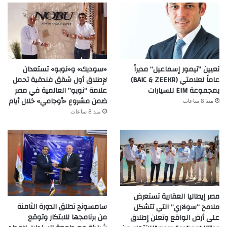
تعيين “تيمور إسماعيل” مديراً
«سوديك» و«نوبو» تستعدان
عاماً لعلامتي (BAIC & ZEEKR)
لإطلاق أول شقق فندقية تحمل
بمجموعة EIM للسيارات
علامة “نوبو” العالمية في مصر
ضمن مشروع «أوجامي» خلال أيام
منذ 8 ساعات
منذ 8 ساعات
مصر إيطاليا العقارية تستعرض
سامسونج تطلق الدورة الثامنة
ملامح “سولاري” التي تتشكل
من برنامجها للابتكار وتوقع
على أرض الواقع وتعلن إطلاق