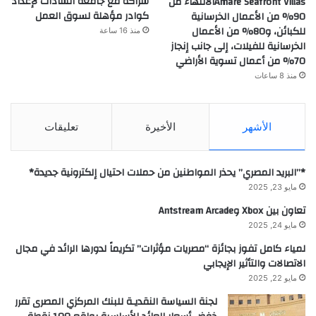
شراكة مع جامعة السادات لإعداد
Amare Seafront Villasالانتهاء من
كوادر مؤهلة لسوق العمل
90% من الأعمال الخرسانية
للكبائن، و80% من الأعمال
منذ 16 ساعة
الخرسانية للفيلات، إلى جانب إنجاز
70% من أعمال تسوية الأراضي
منذ 8 ساعات
الأشهر
الأخيرة
تعليقات
*”البريد المصري” يحذر المواطنين من حملات احتيال إلكترونية جديدة*
مايو 23, 2025
تعاون بين Xbox وAntstream Arcade
مايو 24, 2025
لمياء كامل تفوز بجائزة “مصريات مؤثرات” تكريماً لدورها الرائد في مجال
الاتصالات والتأثير الإيجابي
مايو 22, 2025
لجنة السياسة النقديـة للبنك المركزي المصرى تقرر