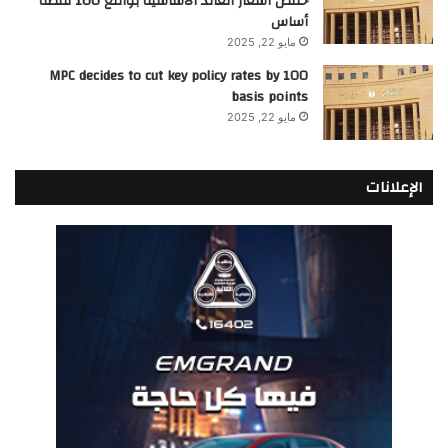
خفض أسعار العائد الأساسية بواقع 100 نقطة
أساس
مايو 22, 2025
MPC decides to cut key policy rates by 100
basis points
مايو 22, 2025
الإعلانات