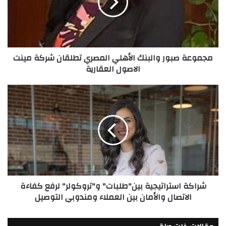
المصري
تطلقان
شركة
مينت
الاصول
مجموعة صبور والبنك الأهلي المصري تطلقان شركة مينت
العقارية
الاصول العقارية
شراكة
استراتيجية
بين"طلبات"
و"تروكولر"
لرفع
كفاءة
الاتصال
والأمان
بين
شراكة استراتيجية بين"طلبات" و"تروكولر" لرفع كفاءة
العملاء
الاتصال والأمان بين العملاء ومندوبي التوصيل
ومندوبي
التوصيل