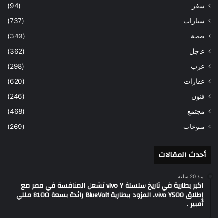
سفر
(94)
سيارات
(737)
صحة
(349)
عاجل
(362)
عرب
(298)
عقارات
(620)
فنون
(246)
مجتمع
(468)
منوعات
(269)
أحدث المقالات
منذ 20 ساعة
اكبر بطارية في تاريخ سلسلة vivo Y تشعل المنافسة في مصر مع
إطلاق vivo Y500، المزود ببطارية BlueVolt رائدة بسعة 8100 مللي
أمبير .