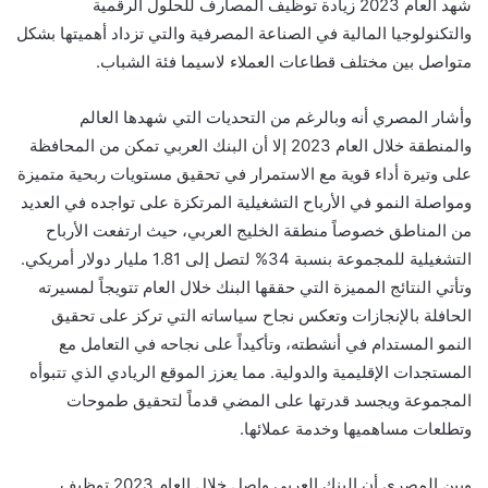
شهد العام 2023 زيادة توظيف المصارف للحلول الرقمية
والتكنولوجيا المالية في الصناعة المصرفية والتي تزداد أهميتها بشكل
متواصل بين مختلف قطاعات العملاء لاسيما فئة الشباب.
و
أشار المصري أنه و
بالرغم من التحديات التي شهدها العالم
والمنطقة خلال العام 2023 إلا أن البنك العربي تمكن من المحافظة
على وتيرة أداء قوية مع الاستمرار في تحقيق مستويات ربحية متميزة
ومواصلة النمو في الأرباح التشغيلية المرتكزة على تواجده في العديد
من المناطق خصوصاً منطقة الخليج العربي، حيث ارتفعت الأرباح
التشغيلية للمجموعة بنسبة 34% لتصل إلى 1.81 مليار دولار أمريكي.
وتأتي النتائج المميزة التي حققها البنك خلال العام تتويجاً لمسيرته
الحافلة بالإنجازات وتعكس نجاح سياساته التي تركز على تحقيق
النمو المستدام في أنشطته، وتأكيداً على نجاحه في التعامل مع
المستجدات الإقليمية والدولية. مما يعزز الموقع الريادي الذي تتبوأه
المجموعة ويجسد قدرتها على المضي قدماً لتحقيق طموحات
وتطلعات مساهميها وخدمة عملائها.
وبين المصري أن
البنك العربي
واصل
خلال العام 2023 توظيف