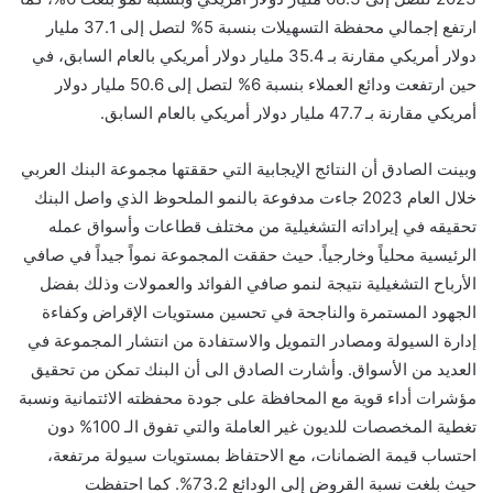
ارتفع إجمالي محفظة التسهيلات بنسبة 5% لتصل إلى 37.1
مليار
دولار أمريكي مقارنة بـ 35.4 مليار دولار أمريكي بالعام السابق، في
حين ارتفعت ودائع العملاء بنسبة 6% لتصل إلى 50.6 مليار دولار
أمريكي مقارنة بـ 47.7 مليار دولار أمريكي بالعام السابق.
وبينت الصادق أن
النتائج الإيجابية التي حققتها مجموعة البنك العربي
خلال العام 2023
جاءت
مدفوعة بالنمو الملحوظ الذي واصل البنك
تحقيقه في إيراداته التشغيلية من مختلف قطاعات وأسواق عمله
الرئيسية محلياً وخارجياً. حيث حققت المجموعة نمواً جيداً في صافي
الأرباح التشغيلية نتيجة لنمو صافي الفوائد والعمولات وذلك بفضل
الجهود المستمرة والناجحة في تحسين مستويات الإقراض وكفاءة
إدارة السيولة ومصادر التمويل والاستفادة من انتشار المجموعة في
العديد من الأسواق.
وأشارت الصادق الى أن البنك
تمكن من تحقيق
مؤشرات أداء قوية مع المحافظة على جودة محفظته الائتمانية ونسبة
تغطية المخصصات للديون غير العاملة والتي تفوق الـ 100% دون
احتساب قيمة الضمانات، مع الاحتفاظ بمستويات سيولة مرتفعة،
حيث بلغت نسبة القروض إلى الودائع 73.2%. كما احتفظت