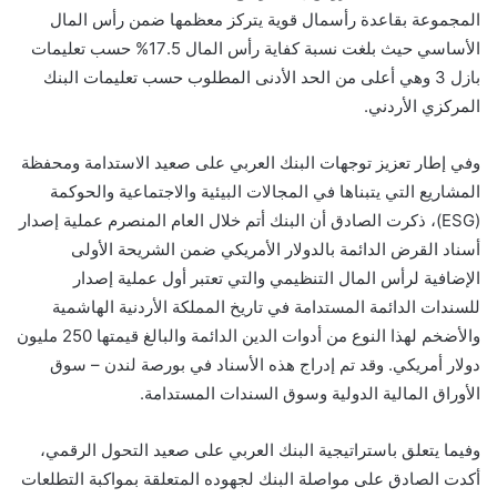
المجموعة بقاعدة رأسمال قوية يتركز معظمها ضمن رأس المال
الأساسي حيث بلغت نسبة كفاية رأس المال 17.5% حسب تعليمات
بازل 3 وهي أعلى من الحد الأدنى المطلوب حسب تعليمات البنك
المركزي الأردني.
وفي إطار تعزيز توجهات البنك العربي على صعيد الاستدامة ومحفظة
المشاريع التي يتبناها في المجالات البيئية والاجتماعية والحوكمة
(
ESG
)،
ذكرت الصادق أن البنك
أتم خلال العام المنصرم عملية إصدار
أسناد القرض الدائمة بالدولار الأمريكي
ضمن الشريحة الأولى
الإضافية لرأس المال التنظيمي والتي تعتبر أول عملية إصدار
للسندات الدائمة المستدامة في تاريخ المملكة الأردنية الهاشمية
والأضخم لهذا النوع من أدوات الدين الدائمة والبالغ قيمتها 250 مليون
دولار أمريكي. وقد تم إدراج هذه الأسناد في بورصة
لندن – سوق
الأوراق المالية الدولية وسوق السندات المستدامة.
وفيما يتعلق باستراتيجية البنك العربي على صعيد التحول الرقمي،
أكدت الصادق على م
واصل
ة
البنك
ل
جهوده
المتعلقة ب
مواكبة التطلعات