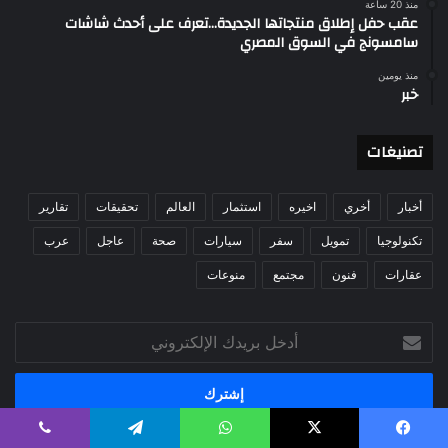
منذ 20 ساعة
عقب حفل إطلاق منتجاتها الجديدة…تعرف على أحدث شاشات
سامسونج في السوق المصري
منذ يومين
خبر
تصنيغات
أخبار
أخري
اخيره
استثمار
العالم
تحقيقات
تقارير
تكنولوجيا
تمويل
سفر
سيارات
صحة
عاجل
عرب
عقارات
فنون
مجتمع
منوعات
أدخل
بريدك
الإلكتروني
يسبوك
‫X
واتساب
تيلقرام
ڤايبر