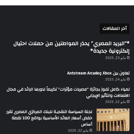
أخر المقالات
*”البريد المصري” يحذر المواطنين من حملات احتيال
إلكترونية جديدة*
مايو 23, 2025
تعاون بين Xbox وAntstream Arcade
مايو 24, 2025
لمياء كامل تفوز بجائزة “مصريات مؤثرات” تكريماً لدورها الرائد في مجال
الاتصالات والتأثير الإيجابي
مايو 22, 2025
لجنة السياسة النقديـة للبنك المركزي المصرى تقرر
خفض أسعار العائد الأساسية بواقع 100 نقطة
أساس
مايو 22, 2025