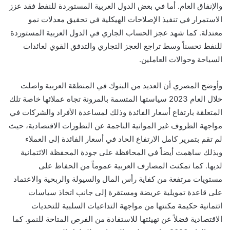
والإنفاق العام. أما في بعض الدول العربية المستوردة للنفط فقد عزز
الاستمرار في تنفيذ الإصلاحات الهيكلية في تحقيق معدلات نمو
معتدلة. كما شهد عجز الحساب الجاري في الدول العربية المستوردة
للنفط تحسناً وسط تراجع العجز التجاري والتدفق القوي لعائدات
السياحة وحوالات العاملين.
وأوضح المصري أن
العديد من البنوك في المنطقة العربية
واصلت
خلال العام 2023 سياستها المتسمة بالمرونة تجاه عملائها خاصة تلك
المتعلقة بارتفاع أسعار الفائدة وذلك لمساعدة الأفراد والشركات في
مواجهة الظروف غير المواتية الناجمة عن التطورات الاقتصادية، حيث
لم تقم بتمرير كامل الارتفاع الحاد في أسعار الفائدة إلى العملاء
وبذلك ساهمت أيضاً في المحافظة على جودة المحفظة الائتمانية
لديها. كما تمكنت المصارف العربية عموماً من الحفاظ على
مستويات مرتفعة من كفاية رأس المال والسيولة والربحية والاعتماد
على قاعدة تمويلية عريضة ومستقرة إلى جانب اتخاذ سياسات
ائتمانية حكيمة مكنتها من مواجهة التداعيات السلبية للتحديات
الاقتصادية فضلاً عن تهيئتها للاستفادة من الفرص المتاحة للنمو. كما