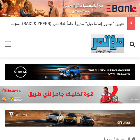
تعيين “تيمور إسماعيل” مديراً عاماً لعلامتي (BAIC & ZEEKR) بمجموعة EIM للسيارات
بحث عن
الق
الرئيسية
/
تمويل