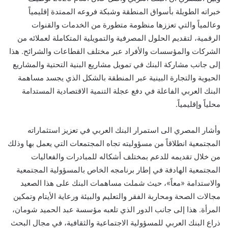
خبراته الطويلة بأسواق المنطقة وشبكة فروعه الممتدة إقليمياً
وعالمياً والتي تعززها منظومة متطورة من الخدمات والقنوات
الرقمية، لتقديم الحلول المصرفية والتمويلية المتكاملة لعملائه من
الشركات والمؤسسات والأفراد عبر مختلف القطاعات والشرائح. هذا
إلى جانب مشاركة البنك في تمويل مشاريع البنية التحتية والمشاريع
الحيوية والتجارة البينية عبر المنطقة بالشكل الذي يجسد مساهمة
البنك العربي الفاعلة في دفع عجلة التنمية الاقتصادية المستدامة
محلياً وإقليمياً.
وأشار المصري الى
استمر
ار
البنك العربي في تعزيز استثماراته
المجتمعية انطلاقاً من مسؤوليته تجاه المجتمعات التي يعمل بها وذلك
من خلال تقديمه للدعم بمختلف أشكاله للمبادرات والفعاليات
المجتمعية الهادفة في إطار برنامجه الخاص بالمسؤولية المجتمعية
والاستدامة «معاً»، حيث شملت مساهمات البنك على هذا الصعيد
مجالات الصحة ومحاربة الفقر والتعليم والبيئة ورعاية الأيتام وتمكين
المرأة. هذا إلى جانب الدور الذي تلعبه مؤسسة عبد الحميد شومان،
ذراع البنك العربي للمسؤولية الاجتماعية والثقافية، في مجال البحث