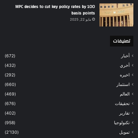
MPC decides to cut key policy rates by 100
basis points
مايو 22, 2025
تصنيفات
أخبار
(672)
أخري
(432)
اخيره
(292)
استثمار
(660)
العالم
(469)
تحقيقات
(676)
تقارير
(402)
تكنولوجيا
(958)
تمويل
(2٬130)