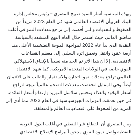
وبهذه المناسبة أشار السيد صبيح المصري – رئيس مجلس إدارة
البنك العربي
أن
الاقتصاد العالمي
شهد في العام 2023 مزيداً من
الضغوط والتحديات والتي أفضت إلى تراجع معدلات النمو في أغلب
مناطق العالم، حيث استمر
خلال
العام النهج المتشدد بالسياسة
النقدية الذي بدأ عام 2022 لمواجهة الموجة التضخمية الأعلى منذ
أربعة عقود وانتقل وتعمق أثره السلبي إلى معظم القطاعات
الاقتصادية، إلا أن هذا الأثر تم الحد منه نسبياً بالإنفاق الاستهلاكي
القوي خاصة في الولايات المتحدة الأمريكية. كما شهد الاقتصاد
العالمي تراجع معدلات نمو التجارة والاستثمار والطلب على الائتمان
أيضاً. وفي المقابل انخفضت معدلات التضخم عالمياً نتيجة لتراجع
أسعار الوقود والغذاء وتحسن سلاسل التوريد وارتفاع أسعار الفائدة.
في حين تعمقت التوترات الجيوسياسية في العام 2023 مما أدى إلى
المزيد من الضغوط على اقتصاديات العالم والمنطقة.
و
بين
المصري أن القطاع غير النفطي في أغلب الدول العربية
النفطية واصل نموه القوي مدعوماً ببرامج الإصلاح الاقتصادي