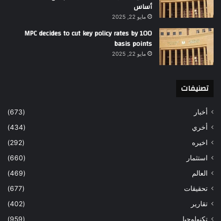
أساس
مايو 22, 2025
MPC decides to cut key policy rates by 100
basis points
مايو 22, 2025
تصنيفات
أخبار
(673)
أخري
(434)
اخيره
(292)
استثمار
(660)
العالم
(469)
تحقيقات
(677)
تقارير
(402)
تكنولوجيا
(959)