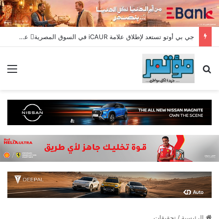
جي بي أوتو تستعد لإطلاق علامة iCAUR في السوق المصرية علامة عالمية جديدة لسيارات الطاقة الجديدة تجمع بين التكنولوجيا الذكية والتصميم الجريء وروح المغامر
بحث عن
الق
الرئيسية
/
تحقيقات