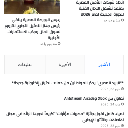
اتحاد شركات التأمين المصرية
يعتمد تشكيل اللجان الفنية
للدورة الجديدة لعام 2026
رءيس البورصة المصرية يلتقي
منذ يوم واحد
رئيس جهاز التمثيل التجاري للترويج
لسوق المال وجذب الاستثمارات
الأجنبية
منذ يوم واحد
الأشهر
الأخيرة
تعليقات
*”البريد المصري” يحذر المواطنين من حملات احتيال إلكترونية جديدة*
مايو 23, 2025
تعاون بين Xbox وAntstream Arcade
مايو 24, 2025
لمياء كامل تفوز بجائزة “مصريات مؤثرات” تكريماً لدورها الرائد في مجال
الاتصالات والتأثير الإيجابي
مايو 22, 2025