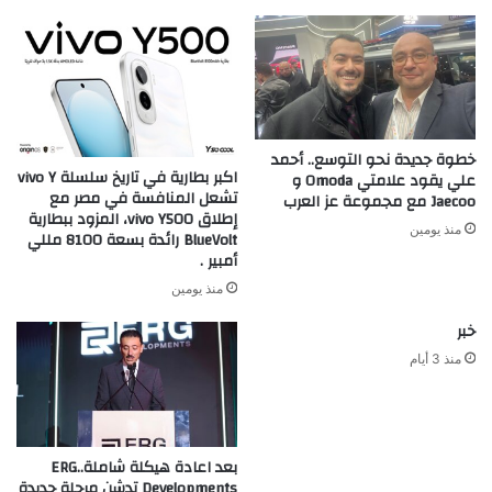
خطوة جديدة نحو التوسع.. أحمد
اكبر بطارية في تاريخ سلسلة vivo Y
علي يقود علامتي Omoda و
تشعل المنافسة في مصر مع
Jaecoo مع مجموعة عز العرب
إطلاق vivo Y500، المزود ببطارية
منذ يومين
BlueVolt رائدة بسعة 8100 مللي
أمبير .
منذ يومين
خبر
منذ 3 أيام
بعد اعادة هيكلة شاملة..ERG
Developments تدشن مرحلة جديدة