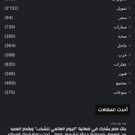
تمويل
(2٬132)
سفر
(94)
سيارات
(739)
صحة
(350)
عاجل
(364)
عرب
(298)
عقارات
(620)
فنون
(246)
مجتمع
(469)
منوعات
(270)
أحدث المقالات
منذ يوم واحد
بنك مصر يشارك في فعالية “اليوم العالمي للشباب” ويقدم العديد
من العروض المجانية دعمًا للشمول المالي تحت رعاية البنك المركزي