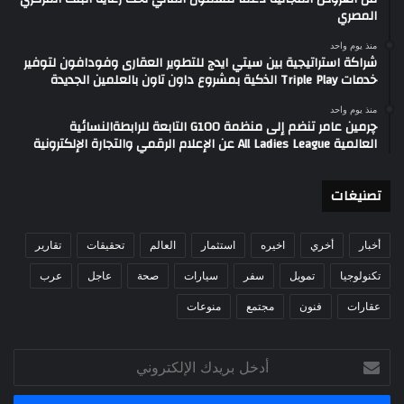
المصري
منذ يوم واحد
شراكة استراتيجية بين سيتي ايدج للتطوير العقارى وفودافون لتوفير
خدمات Triple Play الذكية بمشروع داون تاون بالعلمين الجديدة
منذ يوم واحد
چرمين عامر تنضم إلى منظمة G100 التابعة للرابطةالنسائية
العالمية All Ladies League عن الإعلام الرقمي والتجارة الإلكترونية
تصنيغات
أخبار
أخري
اخيره
استثمار
العالم
تحقيقات
تقارير
تكنولوجيا
تمويل
سفر
سيارات
صحة
عاجل
عرب
عقارات
فنون
مجتمع
منوعات
أدخل
بريدك
الإلكتروني