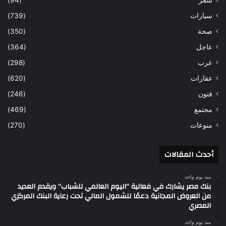
سفر
(94)
سيارات
(739)
صحة
(350)
عاجل
(364)
عرب
(298)
عقارات
(620)
فنون
(246)
مجتمع
(469)
منوعات
(270)
أحدث المقالات
منذ يوم واحد
بنك مصر يشارك في فعالية “اليوم العالمي للشباب” ويقدم العديد
من العروض المجانية دعمًا للشمول المالي تحت رعاية البنك المركزي
المصري
منذ يوم واحد