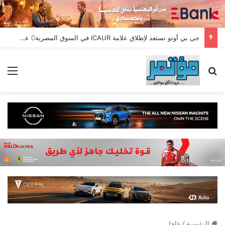
جي بي أوتو تستعد لإطلاق علامة iCAUR في السوق المصرية علامة عالمية جديدة لسيارات الطاقة الجديدة تجمع بين التكنولوجيا الذكية والتصميم الجريء وروح المغامر
بحث عن
الق
الرئيسية
/
عاجل