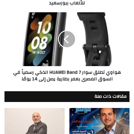
للألعاب ببورسعيد
هواوي
تطلق
سوار
HUAWEI
Band
7
الذكي
رسمياً
في
هواوي تطلق سوار HUAWEI Band 7 الذكي رسمياً في
السوق
السوق المصري بعمر بطارية يصل إلى 14 يومًا
المصري
بعمر
بطارية
مقالات ذات صلة
يصل
إلى
14
يومًا