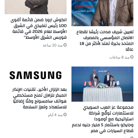
انكوش ارورا ضمن قائمة أقوى
100 رئيس تنفيذي في الشرق
الأوسط لعام 2026 في قائمة
تعيين شريف مدحت رئيسًا لقطاع
فوربس الشرق الأوسط”
الاتصال المؤسسي بالمصرف
المتحد بخبرة تمتد لأكثر من 18
منذ 20 ساعة
عامًا
منذ 8 ساعات
بعد الزلزال الأخير.. تقنيات الإنذار
المبكر للزلازل تمنح مستخدمي
هواتف سامسونج وقتًا إضافيًا
للاستعداد وتعزز السلامة
مجموعة عز العرب السويدي
للاستثمارات توقّع شراكة
منذ 4 أيام
استراتيجية مع أومودا
وجايكو باستثمار 5 مليار جنيه لدعم
قطاع السيارات في مصر