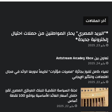
أخر المقالات
*”البريد المصري” يحذر المواطنين من حملات احتيال
إلكترونية جديدة*
مايو 23, 2025
تعاون بين Xbox وAntstream Arcade
مايو 24, 2025
لمياء كامل تفوز بجائزة “مصريات مؤثرات” تكريماً لدورها الرائد في مجال
الاتصالات والتأثير الإيجابي
مايو 22, 2025
لجنة السياسة النقديـة للبنك المركزي المصرى تقرر
خفض أسعار العائد الأساسية بواقع 100 نقطة
أساس
مايو 22, 2025