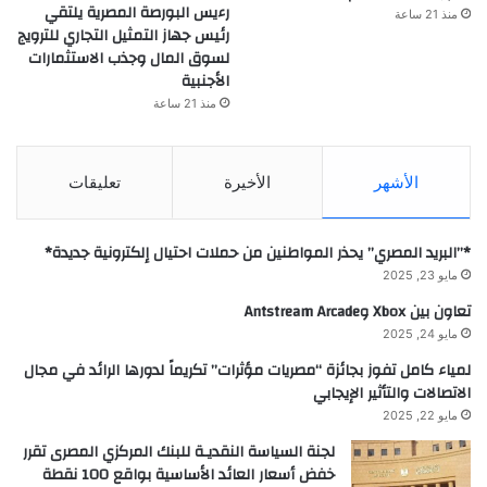
رءيس البورصة المصرية يلتقي
منذ 21 ساعة
رئيس جهاز التمثيل التجاري للترويج
لسوق المال وجذب الاستثمارات
الأجنبية
منذ 21 ساعة
الأشهر
الأخيرة
تعليقات
*”البريد المصري” يحذر المواطنين من حملات احتيال إلكترونية جديدة*
مايو 23, 2025
تعاون بين Xbox وAntstream Arcade
مايو 24, 2025
لمياء كامل تفوز بجائزة “مصريات مؤثرات” تكريماً لدورها الرائد في مجال
الاتصالات والتأثير الإيجابي
مايو 22, 2025
لجنة السياسة النقديـة للبنك المركزي المصرى تقرر
خفض أسعار العائد الأساسية بواقع 100 نقطة