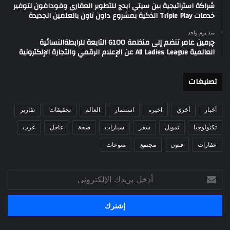
شراكة استراتيجية بين سيتي ايدج للتطوير العقارى وفودافون لتوفير
خدمات Triple Play الذكية بمشروع داون تاون بالعلمين الجديدة
منذ يوم واحد
چرمين عامر تنضم إلى منظمة G100 التابعة للرابطةالنسائية
العالمية All Ladies League عن الإعلام الرقمي والتجارة الإلكترونية
تصنيغات
أخبار
أخري
اخيره
استثمار
العالم
تحقيقات
تقارير
تكنولوجيا
تمويل
سفر
سيارات
صحة
عاجل
عرب
عقارات
فنون
مجتمع
منوعات
أدخل
بريدك
الإلكتروني