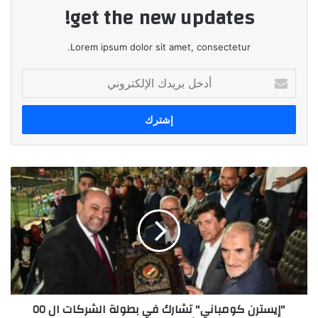
get the new updates!
Lorem ipsum dolor sit amet, consectetur.
أدخل
بريدك
الإلكتروني
"إيسترن
كومباني"
تشارك
في
بطولة
الشركات
ال
٥٥
للألعاب
"إيسترن كومباني" تشارك في بطولة الشركات ال ٥٥
ببورسعيد