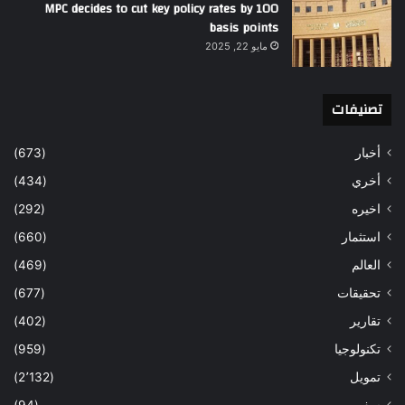
MPC decides to cut key policy rates by 100
basis points
مايو 22, 2025
تصنيفات
أخبار
(673)
أخري
(434)
اخيره
(292)
استثمار
(660)
العالم
(469)
تحقيقات
(677)
تقارير
(402)
تكنولوجيا
(959)
تمويل
(2٬132)