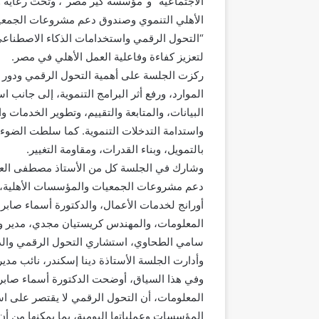
الاجتماعية” و”مؤسسة كير مصر”، وتحت رعاية و
الأهلي التنموي وصندوق دعم مشروعات الجمعيات
“التحول الرقمي واستخدامات الذكاء الاصطناعي
لتعزيز كفاءة وفاعلية العمل الأهلي في مصر.
ركزت الجلسة على أهمية التحول الرقمي ودور 
الموارد، ورفع أثر البرامج التنموية، إلى جان
البيانات، والمتابعة والتقييم، وتطوير الخدمات
واستدامة التدخلات التنموية. كما سلطت الضوء 
بالتمويل، وبناء القدرات، ومقاومة التغيير.
وشارك في الجلسة كل من الأستاذ مصطفى العو
دعم مشروعات الجمعيات والمؤسسات الأهلية، و
أورانج لخدمات الأعمال، والدكتورة أسماء صابر
المعلومات، والمهندس كريستيان مجدي، مدير 
سامي الطحاوي، استشاري التحول الرقمي وال
وأدارت الجلسة الأستاذة دينا إسكندر، نائب مدير 
وفي هذا السياق، أوضحت الدكتورة أسماء صابر 
المعلومات، أن التحول الرقمي لا يقتصر على استخ
المؤسسات وعملياتها اليومية، بما يمكنها من أن