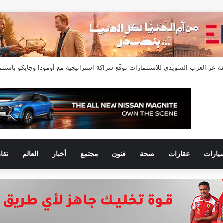
 إسماعيل” مديراً عاماً لعلامتي (BAIC & ZEEKR) بمجموعة EIM للسيارات
يارات
عقارات
صحة
فنون
مجتمع
أخبار
العالم
تقا