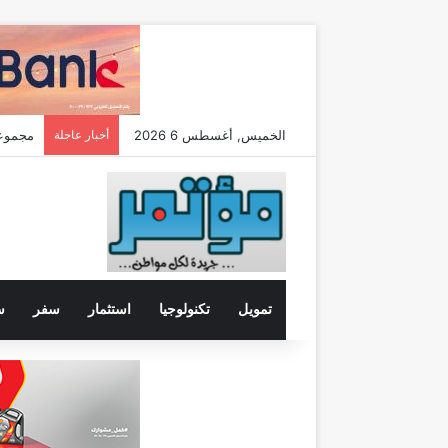
الخميس, أغسطس 6 2026
أخبار عاجلة
تعيين “تيمور
تمويل
تكنولوجيا
استثمار
سفر
س