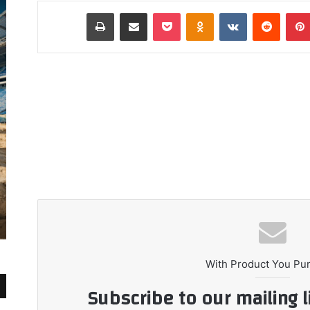
بينتيريست
Odnoklassniki
‫Pocket
مشاركة عبر البريد
طباعة
With Product You Pu
Subscribe to our mailing l