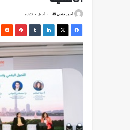
أرسل
أحمد فتحي
أبريل 7, 2026
بريدا
فيسبوك
‫X
لينكدإن
بينتيريست
إلكترونيا