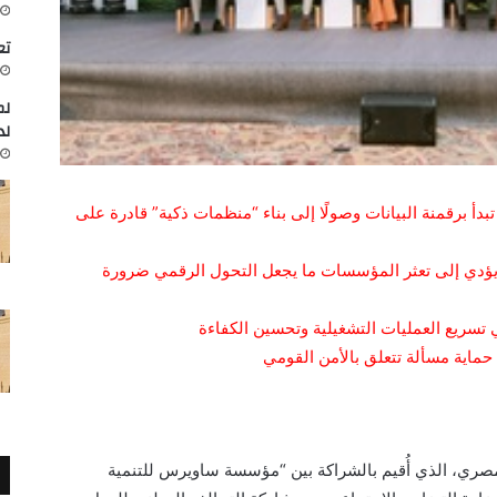
تعاون
لم
لد
بدأ برقمنة البيانات وصولًا إلى بناء “منظمات ذكية” قادرة على
 يؤدي إلى تعثر المؤسسات ما يجعل التحول الرقمي ضرورة
تسريع العمليات التشغيلية وتحسين الكفاءة
ماية مسألة تتعلق بالأمن القومي
لمصري، الذي أُقيم بالشراكة بين “مؤسسة ساويرس للتنمية