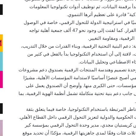
أ برقمنة البيانات، ثم توظيف أدوات تكنولوجيا المعلومات
كية” قادرة على تعظيم أثرها التنموي.
سيًا في استراتيجية الدولة للتحول الرقمي، خاصة في الوصول
إلى الفئات الأكثر احتياجًا وربط المواطن بصانع القرار. كما لفتت إلى وجود نحو 47 ألف جمعية أهلية تواجه
لرقمية، ومقاومة التغيير.
 دعم البنية التحتية الرقمية، وبناء القدرات من خلال التدريب،
لافتة إلى أن استخدام التكنولوجيا بدأ بالفعل في كثير من
اء الاصطناعي وتحليل البيانات.
 وحدة تصميم وهندسة المنتجات الرقمية بصندوق دعم مشروعات
ي أصبح عنصرًا أساسيًا لاستدامة المؤسسات الأهلية، مشيرًا
 المؤسسات، حتى الكبرى منها. وأوضح أن الصندوق يعمل على
انب دعم بنية تحتية متكاملة تشمل أنظمة الهوية الرقمية، بما
طر المرتبطة باستخدام التكنولوجيا، خاصة فيما يتعلق بثقة
الحكومية والدولية لتعزيز التحول الرقمي داخل القطاع الأهلي.
س كريستيان مجدي، مدير وحدة التحول الرقمي بمؤسسة كير
اث فئات وفقًا لمدى جاهزيتها الرقمية، مؤكدًا أن تحديد موقع