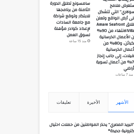
سامسونج تطلق الدورة
تعرض ملامح
الثامنة من برنامجها
ولاري” التي تتشكل
للابتكار وتوقع شراكة
ى أرض الواقع وتعلن
مع جامعة السادات
إطلاق Amare Seafront
لإعداد كوادر مؤهلة
Villasالانتهاء من 90%
لسوق العمل
 الأعمال الخرسانية
منذ 15 ساعة
للكبائن، و80% من
أعمال الخرسانية
فيلات، إلى جانب إنجاز
70% من أعمال تسوية
أراضي
منذ 7 ساعات
الأشهر
الأخيرة
تعليقات
البريد المصري” يحذر المواطنين من حملات احتيال
كترونية جديدة*