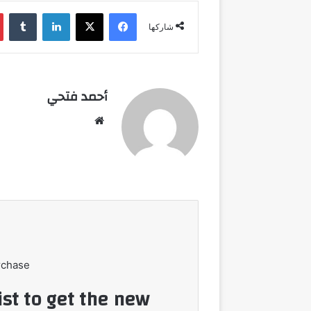
فيسبوك
‫X
لينكدإن
شاركها
أحمد فتحي
موقع
الويب
rchase
ist to get the new