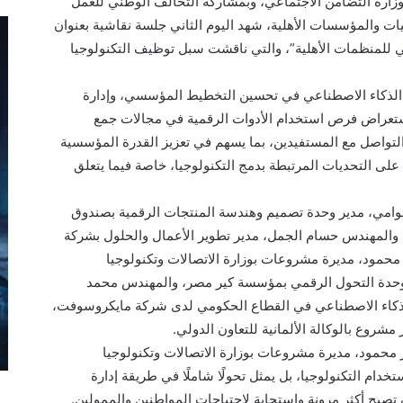
زارة التضامن الاجتماعي، وبمشاركة التحالف الوطني للعمل
 والمؤسسات الأهلية، شهد اليوم الثاني جلسة نقاشية بعنوان
 للمنظمات الأهلية”، والتي ناقشت سبل توظيف التكنولوجيا
الذكاء الاصطناعي في تحسين التخطيط المؤسسي، وإدارة
ب استعراض فرص استخدام الأدوات الرقمية في مجالات جمع
 والتواصل مع المستفيدين، بما يسهم في تعزيز القدرة المؤسسية
على التحديات المرتبطة بدمج التكنولوجيا، خاصة فيما يتعلق
امي، مدير وحدة تصميم وهندسة المنتجات الرقمية بصندوق
المهندس حسام الجمل، مدير تطوير الأعمال والحلول بشركة
 محمود، مديرة مشروعات بوزارة الاتصالات وتكنولوجيا
وحدة التحول الرقمي بمؤسسة كير مصر، والمهندس محمد
ذكاء الاصطناعي في القطاع الحكومي لدى شركة مايكروسوفت،
مشروع بالوكالة الألمانية للتعاون الدولي.
محمود، مديرة مشروعات بوزارة الاتصالات وتكنولوجيا
دام التكنولوجيا، بل يمثل تحولًا شاملًا في طريقة إدارة
 تصبح أكثر مرونة واستجابة لاحتياجات المواطنين والممولين.