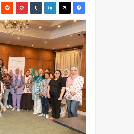
فيسبوك
‫X
لينكدإن
بينتيريست
إلكترونيا