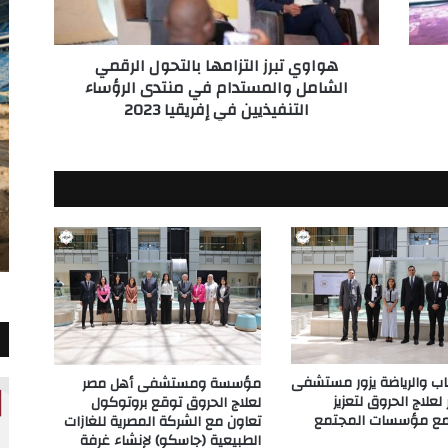
في
منتدى
هواوي تبرز التزامها بالتحول الرقمي
الرؤساء
الشامل والمستدام في منتدى الرؤساء
التنفيذيين
التنفيذيين في إفريقيا 2023
في
إفريقيا
2023
باب والرياضة يزور مستشفى
مؤسسة ومستشفى أهل مصر
علاج الحروق لتعزيز
لعلاج الحروق توقع بروتوكول
 مع مؤسسات المجتمع
تعاون مع الشركة المصرية للغازات
الطبيعية (جاسكو) لإنشاء غرفة