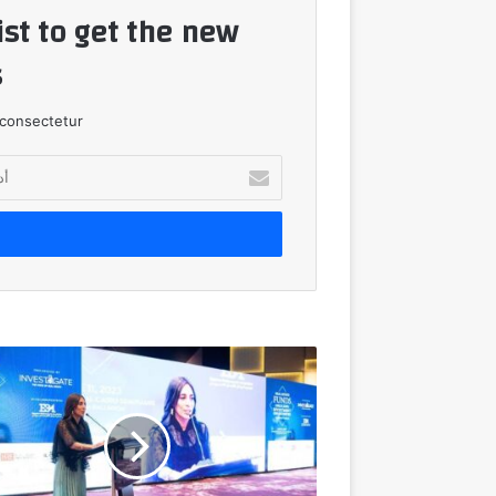
ist to get the new
!
consectetur.
أدخل
بريدك
الإلكتروني
«إنفستجيت»
تطرح
آليات
دعم
انتشار
صناديق
الاستثمار