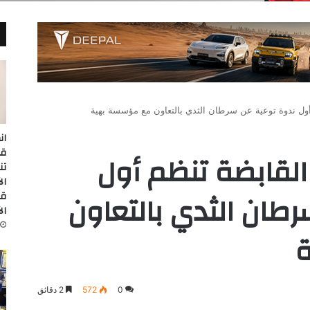
ول ندوة توعية عن سرطان الثدي بالتعاون مع مؤسسة بهية
ان
القابضة تنظم أول
تن
طان الثدي بالتعاون
قا
ال
0
572
2 دقائق