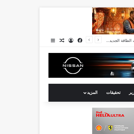
فيسبوك
تسجيل الدخول
مقال عشوائي
إضافة عمود جانبي
انكوش ارورا ضمن قائمة أقوى 100 رئيس تنفيذي في الشرق الأوسط لعام 2026 في قائمة فوربس الشرق الأوسط”
رير
تحقيقات
المزيد