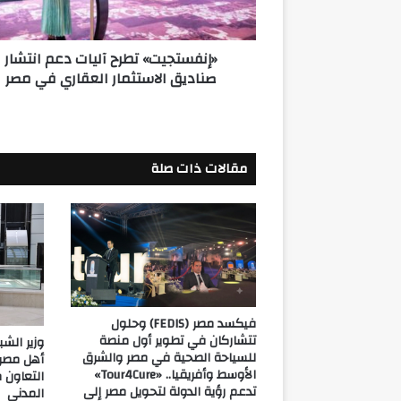
العقاري
في
«إنفستجيت» تطرح آليات دعم انتشار
مصر
صناديق الاستثمار العقاري في مصر
مقالات ذات صلة
فيكسد مصر (FEDIS) وحلول
تتشاركان في تطوير أول منصة
وزير الش
للسياحة الصحية في مصر والشرق
أهل مصر ل
الأوسط وأفريقيا.. «Tour4Cure»
التعاون
تدعم رؤية الدولة لتحويل مصر إلى
المدني