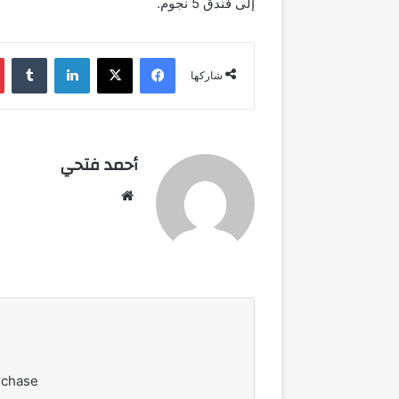
إلى فندق 5 نجوم.
فيسبوك
‫X
لينكدإن
شاركها
أحمد فتحي
موقع
الويب
rchase