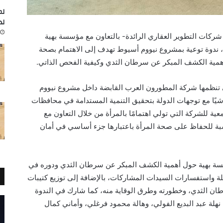
لم
لد
كات التطوير العقاري الرائدة- بالتعاون مع مؤسسة بهية
 ندوة توعية بمشروع نيووم أسيوط تهدف إلى الاهتمام بصحة
أهمية الكشف المبكر عن سرطان الثدي وكيفية الفحص الذاتي.
تي تنظمها شركة المطورون العرب القابضة داخل مشروع نيووم
يًا مع توجهات الدولة بتحقيق التنمية المستدامة في محافظات
ية للشركة التي تولي اهتمامًا بالمرأة من خلال التعاون مع
سبة للحفاظ على صحة المرأة باعتبارها جزء أساسي في أمان
ؤسسة بهية حول أهمية الكشف المبكر عن سرطان الثدي ودوره في
لة واستفسارات السيدات المشاركات، بالإضافة إلى توزيع كتيبات
 الثدي، وخطورته وطرق الوقاية منه، كما شارك في الندوة
لة عبد البديع الفولي، وهالة محمود فرغلي، وأماني كمال