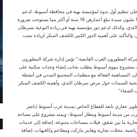
لى تنظيم أول ندوة لمؤسسة بهية في محافظة أسيوط، لدعم
صحة المرأة بالمحافظة، والتي تضم أكثر من 1.3 مليون سيدة تبلغ أعمارهن 18 سنة أو أكثر مما يستوجب ضرورة
لثدي، وكذلك لدعم دور مؤسسة بهية في زيادة التوعية بسرطان
 والتأكيد على أهمية الدور الكبير للكشف المبكر لزيادة نسب
لشركة المطورون العرب القابضة:” تؤمن إدارة شركة المطورون
لة بمشروع نيووم أسيوط يتطلب بجانب إنشاء وحدات سكنية على
ان، المساهمة الفعالة مع منظمات المجتمع المدني في أنشطة
الصحية للسيدات حول مرض سرطان الثدي، وأهمية الكشف المبكر
 الشفاء”
وير عقاري تابعة للقطاع الخاص بمدينة غرب أسيوط (ناصر
القرب من مدينة أسيوط ومطار أسيوط- ويمتد مشروع على مساحة
ضم 2248 وحدة سكنية وتجارية ما بين شقق، فيلات بمساحات متنوعة، إضافة إلى خدمات
ياضية، محلات تجارية وهايبر ماركت ومطاعم وكافيهات، إضافة