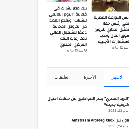
بنك مصر يشارك في
فعالية “اليوم العالمي
يس البورصة المصرية
للشباب” ويقدم العديد
تقي رئيس جهاز
من العروض المجانية
تمثيل التجاري للترويج
دعمًا للشمول المالي
وق المال وجذب
تحت رعاية البنك
استثمارات الأجنبية
المركزي المصري
منذ 12 ساعة
منذ 15 ساعة
الأشهر
الأخيرة
تعليقات
البريد المصري” يحذر المواطنين من حملات احتيال
كترونية جديدة*
مايو 23, 2025
 بين Xbox وAntstream Arcade
مايو 24, 2025