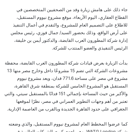
جاء ذلك على هامش زيارة وفد من الصحفيين المتخصصين في
القطاع العقاري، اليوم الأربعاء، موقع مشروع نيووم المستقبل،
للاطلاع على التصميم العام للمشروع، والتقدم في أعمال التنفيذ
على أرض الواقع، وذلك بحضور السيد/ جمال فوزي، رئيس مجلس
إدارة شركة المطورون العرب القابضة، والدكتور أيمن بن خليفة،
الرئيس التنفيذي والعضو المنتدب للشركة.
بدأت الزيارة بعرض قيادات شركة المطورون العرب القابضة، محفظة
مشروعات الشركة التي تضم 15 مشروعًا داخل وخارج مصر منها 13
مشروع في مصر على مساحة 771.6 فدان، ويعد مشروع نيووم
المستقبل هو المشروع الخامس للشركة بمنطقة شرق القاهرة،
والأكبر من حيث المساحة بإجمالي 151 فدانًا بالمستقبل سيتي، والتي
تعتبر من أهم وجهات التطوير العمراني في مصر، نظرًا لموقعها
الجغرافي على حدود القاهرة الجديدة وبالقرب من العاصمة الإدارية.
كما عرضوا المخطط العام لمشروع نيووم المستقبل، والذي وضعته
شركة WATG London، وهي إحدى كبرى الشركات العالمية في