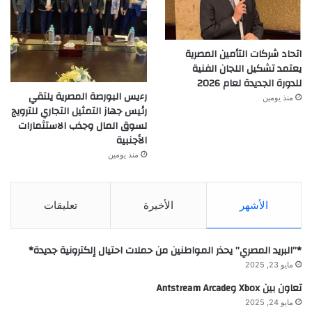
اتحاد شركات التأمين المصرية
يعتمد تشكيل اللجان الفنية
للدورة الجديدة لعام 2026
رءيس البورصة المصرية يلتقي
منذ يومين
رئيس جهاز التمثيل التجاري للترويج
لسوق المال وجذب الاستثمارات
الأجنبية
منذ يومين
الأشهر
الأخيرة
تعليقات
*”البريد المصري” يحذر المواطنين من حملات احتيال إلكترونية جديدة*
مايو 23, 2025
تعاون بين Xbox وAntstream Arcade
مايو 24, 2025