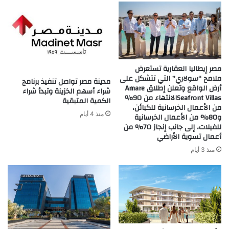
التجميل"
مصر إيطاليا العقارية تستعرض
ملامح “سولاري” التي تتشكل على
مدينة مصر تواصل تنفيذ برنامج
أرض الواقع وتعلن إطلاق Amare
شراء أسهم الخزينة وتبدأ شراء
Seafront Villasالانتهاء من 90%
الكمية المتبقية
من الأعمال الخرسانية للكبائن،
منذ 4 أيام
و80% من الأعمال الخرسانية
للفيلات، إلى جانب إنجاز 70% من
أعمال تسوية الأراضي
منذ 3 أيام