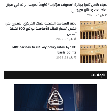
لمياء كامل تفوز بجائزة “مصريات مؤثرات” تكريماً لدورها الرائد في مجال
الاتصالات والتأثير الإيجابي
مايو 22, 2025
لجنة السياسة النقديـة للبنك المركزي المصرى تقرر
خفض أسعار العائد الأساسية بواقع 100 نقطة
أساس
مايو 22, 2025
MPC decides to cut key policy rates by 100
basis points
مايو 22, 2025
الإعلانات