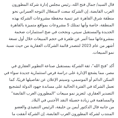
قال السيد/ جمال فتح الله، رئيس مجلس إدارة شركة المطورون
العرب القابضة، إن الشركة سعت لاستغلال التوجه العمراني نحو
منطقة شرق القاهرة عبر تنمية محفظة مشروعات الشركة بهذه
المنطقة، خاصة وأنها تمتلك 5 مشروعات بمواقع متميزة بالقاهرة
الجديدة والمستقبل سيتي، ونجحت في ضخ استثمارات ضخمة
بمشروعاتها مما أثمر عن طفرة في حجم المبيعات خلال أول تسعة
أشهر من عام 2023 لتتصدر قائمة الشركات العقارية من حيث نسبة
نمو المبيعات.
أكد “فتح الله”، ثقة الشركة بمستقبل صناعة التطوير العقاري في
مصر، مما يشجع الإدارة على دراسة فرص استثمارية جديدة سواء في
السكن الدائم أو الموسمي، وسيتم الإعلان عن تفاصيلها قريبًا، كما
تعمل الشركة في الفترة الحالية على مساندة جهود الدولة لتشجيع
التصدير العقاري، لتعزيز نمو مبيعات “المطورون العرب القابضة”
والمساهمة في زيادة حصيلة النقد الأجنبي في البلاد.
من جانبه قال الدكتور أيمن بن خليفة، الرئيس التنفيذي والعضو
المنتدب لشركة المطورون العرب القابضة، إن الشركة أنفقت ما