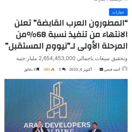
عقارات
“المطورون العرب القابضة” تعلن
الانتهاء من تنفيذ نسبة 68%من
المرحلة الأولى لـ”نيووم المستقبل”
وتحقيق مبيعات باجمالي 2,654,453,000 مليار جنيه
أرسل
أحمد فتحي
أكتوبر 4, 2023
0
580
3 دقائق
بريدا
إلكترونيا