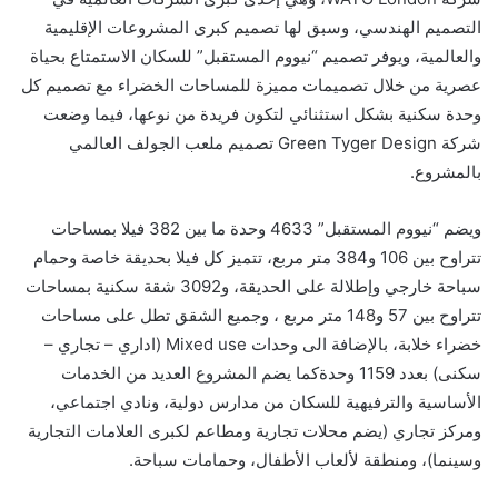
التصميم الهندسي، وسبق لها تصميم كبرى المشروعات الإقليمية
والعالمية، ويوفر تصميم “نيووم المستقبل” للسكان الاستمتاع بحياة
عصرية من خلال تصميمات مميزة للمساحات الخضراء مع تصميم كل
وحدة سكنية بشكل استثنائي لتكون فريدة من نوعها، فيما وضعت
شركة Green Tyger Design تصميم ملعب الجولف العالمي
بالمشروع.
ويضم “نيووم المستقبل” 4633 وحدة ما بين 382 فيلا بمساحات
تتراوح بين 106 و384 متر مربع، تتميز كل فيلا بحديقة خاصة وحمام
سباحة خارجي وإطلالة على الحديقة، و3092 شقة سكنية بمساحات
تتراوح بين 57 و148 متر مربع ، وجميع الشقق تطل على مساحات
خضراء خلابة، بالإضافة الى وحدات Mixed use (اداري – تجاري –
سكنى) بعدد 1159 وحدةكما يضم المشروع العديد من الخدمات
الأساسية والترفيهية للسكان من مدارس دولية، ونادي اجتماعي،
ومركز تجاري (يضم محلات تجارية ومطاعم لكبرى العلامات التجارية
وسينما)، ومنطقة لألعاب الأطفال، وحمامات سباحة.