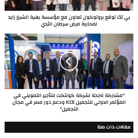
بهية
الشيخ
بي تك توقع بروتوكول تعاون مع مؤسسة بهية الشيخ زايد
زايد
لمحاربة مرض سرطان الثدي
لمحاربة
مرض
سرطان
"مشاركة
الثدي
ناجحة
لشركة
كونتكت
للتأجير
التمويلي
في
المؤتمر
الدولي
"مشاركة ناجحة لشركة كونتكت للتأجير التمويلي في
للتجميل
المؤتمر الدولي للتجميل ICCE ودعم دور مصر في مجال
ICCE
التجميل"
ودعم
دور
مصر
مقالات ذات صلة
في
مجال