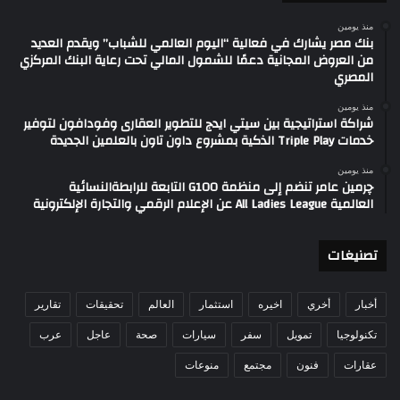
منذ يومين
بنك مصر يشارك في فعالية “اليوم العالمي للشباب” ويقدم العديد
من العروض المجانية دعمًا للشمول المالي تحت رعاية البنك المركزي
المصري
منذ يومين
شراكة استراتيجية بين سيتي ايدج للتطوير العقارى وفودافون لتوفير
خدمات Triple Play الذكية بمشروع داون تاون بالعلمين الجديدة
منذ يومين
چرمين عامر تنضم إلى منظمة G100 التابعة للرابطةالنسائية
العالمية All Ladies League عن الإعلام الرقمي والتجارة الإلكترونية
تصنيغات
أخبار
أخري
اخيره
استثمار
العالم
تحقيقات
تقارير
تكنولوجيا
تمويل
سفر
سيارات
صحة
عاجل
عرب
عقارات
فنون
مجتمع
منوعات