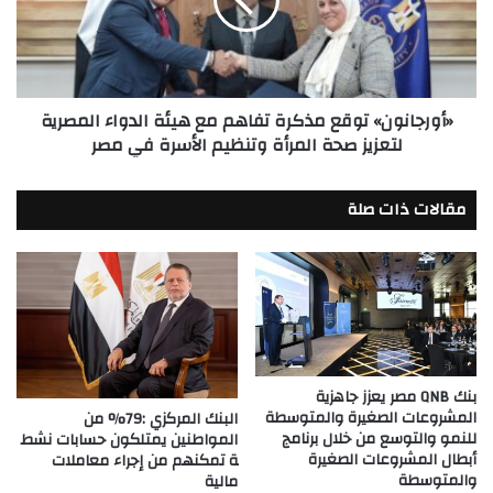
مع
هيئة
الدواء
المصرية
لتعزيز
«أورجانون» توقع مذكرة تفاهم مع هيئة الدواء المصرية
صحة
لتعزيز صحة المرأة وتنظيم الأسرة في مصر
المرأة
وتنظيم
الأسرة
مقالات ذات صلة
في
مصر
بنك QNB مصر يعزز جاهزية
المشروعات الصغيرة والمتوسطة
البنك المركزي :79% من
للنمو والتوسع من خلال برنامج
المواطنين يمتلكون حسابات نشط
أبطال المشروعات الصغيرة
ة تمكنهم من إجراء معاملات
والمتوسطة
مالية