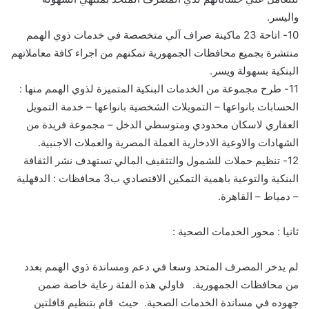
واليسر.
10-
اتاحة 23 ماكينة صراف
آلي متخصصة في خدمات ذوي الهمم
منتشرة بجميع محافظات الجمهورية
تمكنه
م
من اجراء كافة معاملاتهم
البنكية بسهولة ويسر.
11-
طرح مجموعة من الخدمات البنكية المتميزة لذوي الهمم منها :
الحسابات بانواعها – التمويلات الشخصية بانواعها
–
خدمة التمويل
العقاري لاسكان محدودي ومتوسطي الدخل
–
مجموعة فريدة من
الشهادات والاوعية الادخارية العملة المصرية والعملات الاجنبية.
12-
تنظيم حملات للشمول والتثقيف المالي تستهدف نشر الثقافة
البنكية والتوعية باهمية التمكين الاقتصادي ب3 محافظات : الدقهلية
–
دمياط
–
القاهرة.
ثانيا :
محور
الخدمات الصحية :
لم يدخر المصرف المتحد وسعا في دعم ومساندة ذوي الهمم بعدد
من محافظات الجمهورية. فاولي هذه الفئة رعاية خاصة ضمن
جهوده في مساندة الخدمات الصحية. حيث قام بتنظيم قافلتين