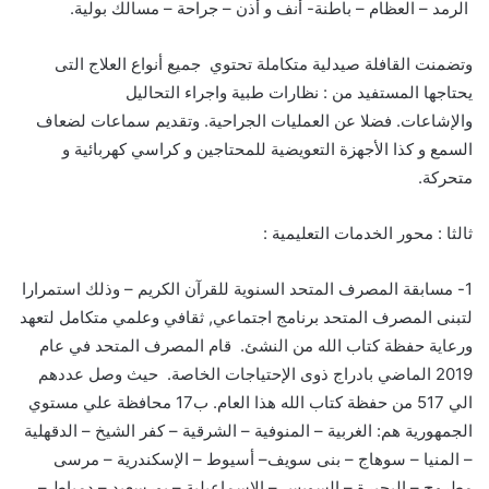
الرمد – العظام – باطنة- أنف و أذن – جراحة – مسالك بولية
.
وتضمنت
القافلة صيدلية متكاملة تحتوي جميع أنواع
العلاج التى
يحتاجها المستفيد
من :
نظارات
طبية
و
اجراء
التحاليل
و
الإشاعات
.
فضلا عن
العمليات الجراحية
.
و
تقديم سماعات لضعاف
السمع و
كذا
الأجهزة التعويضية للمحتاجين و كراسي كهربائية و
م
تحركة
.
ثالثا :
محور
الخدمات التعليمية
:
1-
مسابقة
المصرف المتحد السنوية ل
لقرآن الكريم
–
وذلك استمرارا
لتبنى المصرف
المتحد
برنامج
اجتماعي, ثقافي وعلمي
متكامل لتعهد
و
رعاية حفظة
كتاب الله
من النش
ئ. قام المصرف المتحد في عام
2019 الماضي بادراج
ذوى الإحتياجات الخاصة
. حيث وصل عددهم
الي 517 من حفظة كتاب الله هذا العام. ب
17
محاف
ظة
علي مستوي
الجمهورية هم:
الغربية – المنوفية
– الشرقية – كفر الشيخ – الدقهلية
–
المنيا – سوهاج – بنى سويف
– أسيوط
–
الإسكندرية – مرسى
مطروح – البحيرة – السويس – الإسماعيلية –
بور
سعيد – دمياط
–