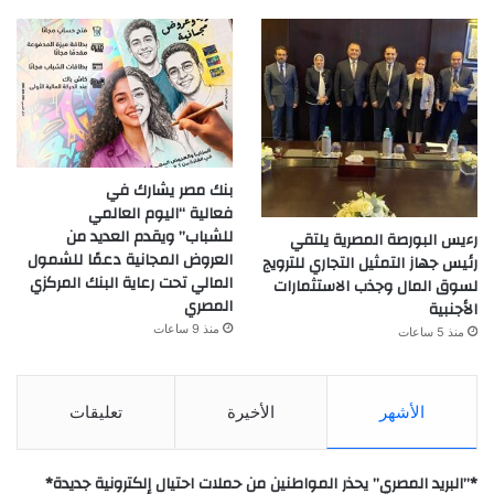
بنك مصر يشارك في
فعالية “اليوم العالمي
للشباب” ويقدم العديد من
رءيس البورصة المصرية يلتقي
العروض المجانية دعمًا للشمول
رئيس جهاز التمثيل التجاري للترويج
المالي تحت رعاية البنك المركزي
لسوق المال وجذب الاستثمارات
المصري
الأجنبية
منذ 9 ساعات
منذ 5 ساعات
الأشهر
الأخيرة
تعليقات
*”البريد المصري” يحذر المواطنين من حملات احتيال إلكترونية جديدة*