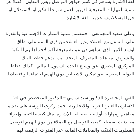
لغة الاشارة ي
ساهم في كسر حواجز التواصل ويعزز ا
لتعاون
. فضلا عن
تنمية المهارات المعرفية
لفريق العمل
س
واء التفكير او الاستدلال او
حل ال
مشكلات
مستخدمين
لغة الاشارة
.
و
علي صعيد المجتمعي : فتتضمن تنمية
ال
مهارات الاجتماعية والقدرة
علي التفاعل مع العملاء وغير العملاء من ذوي الهمم
علي نطاق
اوسع.
الامر الذي يساهم في عملية
معرفة اكبر لاحتياجاتهم البنكية
والتسويق لمنتجات المصرف المتحد. مما
يدعم خطط البنك
المركزي المصري نحو توسيع قاعدة الشمول المالي. كذلك خطط
الدولة
المصرية
نحو تمكين الاشخاص ذوي الهمم اجتماعيا واقتصاديا.
القي المحاضرة الدكتور سيد سامي
–
الدكتور ال
متخصص في لغة
الاشارة باللغتين العربية والانجليزية.
حيث
ركزت الورشة على تقديم
مفاهيم ومهارات أولية خاصة ب
لغة الإشارة، مثل كيفية التحية وإجراء
محادث
ات بسيطة،
كيفية التواصل مع العملاء من ذوي الهمم لتوصيل
المعلومات البنكية والمعاملات المالية عبر القنوات الرقمية لهم.