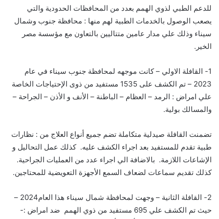
للدعم الطبي لذوي الهمم بعدد من المحافظات الحدودية والتي
يصعب الوصول بالخدمات الطبية لهم منها : محافظة جنوب وشمال
سيناء وذلك علي مدار عامين متتاليين بالتعاون مع مؤسسة مصر
الخير.
1-
ال
ق
افلة
الاولي – كانت موجهه لمحافظة
جنوب سيناء
في عام
2023
–
تم الكشف على
1535 مست
فيد من ذوى الإحتياجات الخاصة
علي
امراض :
الرمد – العظام –
ال
باطنة
–
ال
أنف و
ال
أذن –
ال
جراحة –
وال
مسالك بولية
.
تضمنت
القافلة صيدلية متكاملة
تضم
جميع أنواع العلاج
من :
نظارات
طبية
تقدم للمستفيد بعد اجراء الكشف
عل
ي
ه. كذلك
عمل التحاليل و
الإشاعات
ال
ل
ازمة. بالاضافة الي اجراء عدد من
العمليات الجراحية
.
كذلك
تقديم سماعات لضعاف السمع الأجهزة التعويضية للمحتاجين
.
2-
القافلة الثانية
–
وجهت لمحافظة
شمال سيناء
هذا العام
2024
–
حيث تم الكشف علي
695 مستفيد
من ذوي الهمم ضد امراض
:-