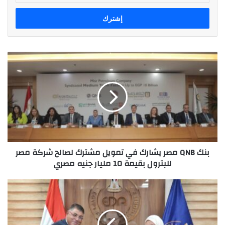
الإلكتروني
بنك
QNB
مصر
يشارك
في
تمويل
مشترك
لصالح
شركة
بنك QNB مصر يشارك في تمويل مشترك لصالح شركة مصر
مصر
للبترول بقيمة 10 مليار جنيه مصري
للبترول
بقيمة
10
«أورجانون»
مليار
توقع
جنيه
مذكرة
مصري
تفاهم