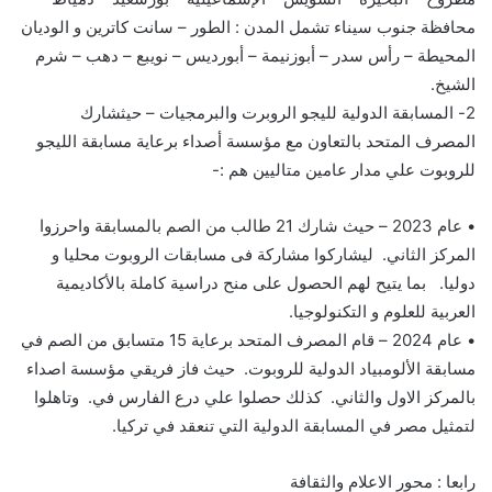
محافظة جنوب سيناء
تشمل المدن
:
الطور – سانت كاترين و الوديان
المحيطة – رأس سدر – أبوزنيمة – أبورديس – نويبع – دهب – شرم
الشيخ
.
2-
ال
مسابقة
الدولية
لليجو
ال
روبرت و
البرمجيات
–
حيث
شارك
المصرف المتحد بالتعاون مع مؤسسة أصداء ب
رعاية
مساب
قة الليجو
للروبوت
علي مدار عامين متاليين هم :-
•
عام 2023
– حيث شارك
21
طالب
من ال
صم
بالمسابقة واحرزوا
المركز الثاني. ليشاركوا
مشاركة فى مسابقات الروبوت محليا و
دوليا
.
بما يتيح لهم الحصول على منح دراسية كاملة بالأكاديمية
العربية ل
لعلوم و التكنولوجيا
.
•
عام 2024 –
قام
المصرف
المتحد برعاية 15 متسابق من الصم في
مس
ابقة الألومبياد الدولية للروبوت
.
حيث فاز فريقي مؤسسة اصداء
بالمركز الاول والثاني
. كذلك حصلوا
علي درع الفارس في.
وتاهلوا
لتمثيل مصر في المسابقة الدولية التي تنعقد في تركيا.
رابعا : محور الاعلام والثقافة