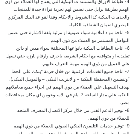
4-
طباعة الاوراق والمستندات البنكية التي يحتاج لها العملاء من ذوي
الهمم بطريقة برايل حتي
تضمن لهم تجربة قراءة جيدة للمنتجات
وال
خ
دمات البنكية كذ
ا
ال
شروط والاحكام
وفقا لقواعد البنك المركزي
المصري لضمان الشفافية الكاملة.
5-
اتاحة مواد اعلامية سواء صوتية او مرئية بلغة الاشارة حتي تضمن
التواصل المستمر مع العملاء من ذوي الهمم
.
6-
اتاحة البطاقات البنكية بانواعها المختلفة سواء مدين او دائن
تقليدية او متوافقة مع احكام الشريعة
باحرف وارقام بارزة حتي تسهل
علي ا
لعميل
من ذوي الهمم مهمة
التعرف عليهم.
7-
اتاحة جميع الخدمات الرقمية من خلال حزمة
“
بنكك علي الخط
“
و
تتضمن
(
المحفظة البنكية
–
والانترنت البنكي
–
والموبيل البنكي
).
بهدف التسهيل علي العملاء من ذوي الهمم في
اجراء جميع معاملاتهم
البنكية علي مدار الساعة 7 ايام في الاسبوع
ومن اي مكان بمحافظات
مصر
.
8-
توفير الدعم الفني من خلال مركز الاتصال المصرف المتحد
للعملاء من ذوي الهمم.
9-
توفير خدمات التليفون البنكي الصوتي للعملاء من ذوي الهمم
للتعامل علي حساباتهم لدي المصرف المتحد بمنتهي السهولة