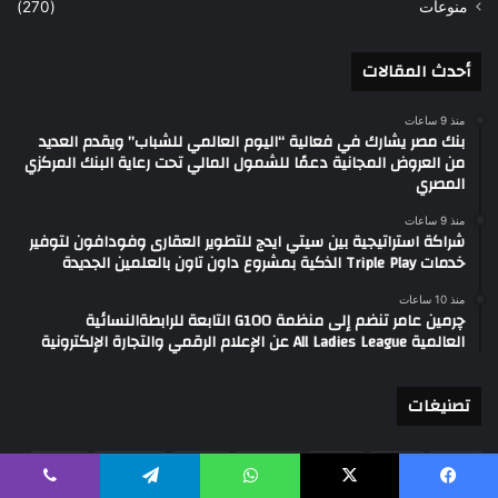
منوعات
(270)
أحدث المقالات
منذ 9 ساعات
بنك مصر يشارك في فعالية “اليوم العالمي للشباب” ويقدم العديد
من العروض المجانية دعمًا للشمول المالي تحت رعاية البنك المركزي
المصري
منذ 9 ساعات
شراكة استراتيجية بين سيتي ايدج للتطوير العقارى وفودافون لتوفير
خدمات Triple Play الذكية بمشروع داون تاون بالعلمين الجديدة
منذ 10 ساعات
چرمين عامر تنضم إلى منظمة G100 التابعة للرابطةالنسائية
العالمية All Ladies League عن الإعلام الرقمي والتجارة الإلكترونية
تصنيغات
أخبار
أخري
اخيره
استثمار
العالم
تحقيقات
تقارير
يسبوك
‫X
واتساب
تيلقرام
ڤايبر