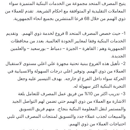
يتيح المصرف المتحد مجموعة من الخدمات البنكية المتميزة
سواء
المعاملات التقليدية او المتوافقة مع احكام الشريعة. تقدم للعملاء من
ذوي الهمم
من خلال 68 فرع
ا
المنتشرين بجميع انحاء الجمهورية.
1-
حيث خص
ص
المصرف المتحد
8 فروع لخدمة ذوي الهمم
.
وتقديم
الخدمات الب
نكية وفقا لمعايير الجودة ال
عالمية
.
بعدد من محافظات
الجمهورية وهم :
القاهرة
–
الجيزة
–
دمياط
–
بورسعيد
–
والعلمين
الجديدة.
2-
تأهيل هذه الفروع
ببنية تحتية مجهزة
علي اعلي مستوى
لاستقبال
العملاء من ذوي الهمم.
وت
وفير اعلي درجات
ال
سهولة
والانسيابية في
الحركة سواء داخل الفرع او خارجه
. بهدف التيسير عليه وجعل
التجربة البنكية اكثر سهولة له.
3-
تدريب اكثر من
10%
من فريق عمل المصرف ل
لتعامل بلغة
الاشارة مع العملاء من ذوي الهمم حتي تضمن لهم التواصل الجيد
والمستمر
لنقل المعلومة البنكية
بنجاح.
منهم فريق التسويق
والمبيعات لجذب عملاء جدد والتسويق لمنتجات المصرف التي تلبي
احتياجات العملاء من ذوي الهمم.