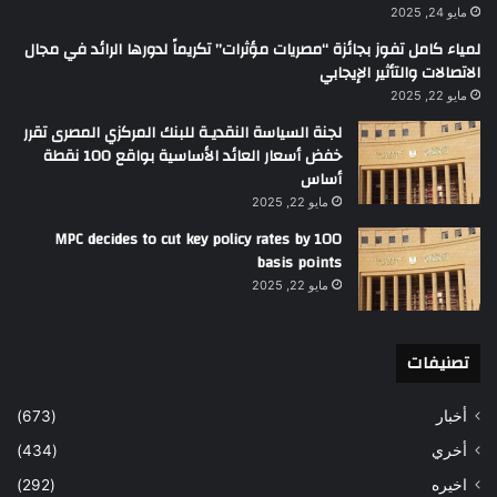
مايو 24, 2025
لمياء كامل تفوز بجائزة “مصريات مؤثرات” تكريماً لدورها الرائد في مجال
الاتصالات والتأثير الإيجابي
مايو 22, 2025
لجنة السياسة النقديـة للبنك المركزي المصرى تقرر
خفض أسعار العائد الأساسية بواقع 100 نقطة
أساس
مايو 22, 2025
MPC decides to cut key policy rates by 100
basis points
مايو 22, 2025
تصنيفات
أخبار
(673)
أخري
(434)
اخيره
(292)