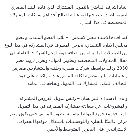
اشاد أشرف القاضي بالتمويل المشترك الذي قاده البنك المصري
لتنمية الصادرات باحترافية عالية لصالح أحد اهم شركات المقاولات
المتخصصة في هذا الشأن.
كما افادة الاستاذ نيفين كشميري – نائب العضو المنتدب وعضو
مجلس الادارة التنفيذي، بحرص المصرف في المشاركة في هذا النوع
من التمويلات لما يمثله من اضافة قوية لدعم الشركات العاملة في
مجال المقاولات المتخصصة وتطوير الموانئ وتعزيز لروية مصر
2030 وذلك بواسطة شركات مصرية وطنية واستشاريين مصريين
واعتمادات مالية مصرية لكافة المشروعات.، واكدت على قوة
التحالف البنكي المشارك في التمويل ونجاحه في اتمامه.
وابدى الاستاذ / البير نسان – رئيس تمويل القروض المشتركة
والمشروعات، عن سعادته بمشاركه المصرف في هذا التمويل
المتوافق مع جهود الدولة المصرية لتطوير الموانئ حتى تكون مصر
مركزا عالميًا للتجارة واللوجستيات باستغلال موقعها الجغرافي
الاستراتيجي على البحرين المتوسط والأحمر.