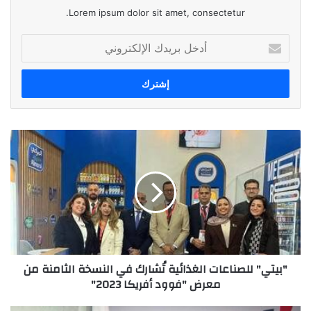
Lorem ipsum dolor sit amet, consectetur.
أدخل
بريدك
الإلكتروني
"بيتي"
للصناعات
الغذائية
تُشارك
في
النسخة
الثامنة
من
معرض
"بيتي" للصناعات الغذائية تُشارك في النسخة الثامنة من
"فوود
معرض "فوود أفريكا 2023"
أفريكا
2023"