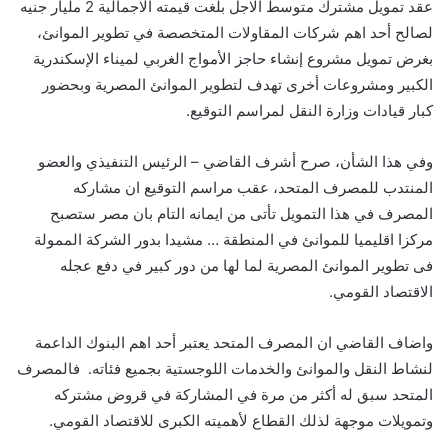
عقد تمويل مشترك متوسط الاجل بلغت قيمته الاجمالية 2 مليار جنيه
لصالح أحد اهم شركات المقاولات المتخصصة في تطوير الموانئ،
بغرض تمويل مشروع إنشاء حاجز الأمواج الغربي لميناء الإسكندرية
الكبير ومشروعات أخرى تهدف لتطوير الموانئ المصرية وبحضور
كبار قيادات وزارة النقل لمراسم التوقيع.
وفي هذا الشأن، صرح أشرف القاضي – الرئيس التنفيذي والعضو
المنتدب للمصرف المتحد، عقب مراسم التوقيع ان مشاركه
المصرف في هذا التمويل تأتى من ايمانه التام بان مصر ستصبح
مركزا اقليميا للموانئ في المنطقة … مشيدا بدور الشركة الممولة
فى تطوير الموانئ المصرية لما لها من دور كبير في دفع عجله
الاقتصاد القومي.
واضاف القاضي ان المصرف المتحد يعتبر أحد اهم البنوك الداعمة
لنشاط النقل والموانئ والخدمات اللوجستية بجميع فئاته. فالمصرف
المتحد سبق له أكثر من مرة في المشاركة في قروض مشتركه
وتمويلات موجهة لذلك القطاع لأهميته الكبرى للاقتصاد القومي.