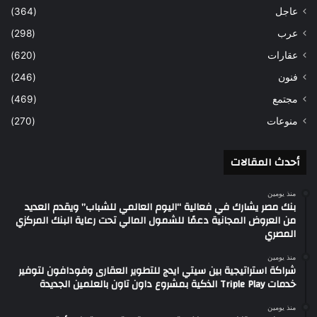
عاجل
(364)
عرب
(298)
عقارات
(620)
فنون
(246)
مجتمع
(469)
منوعات
(270)
أحدث المقالات
منذ يومين
بنك مصر يشارك في فعالية “اليوم العالمي للشباب” ويقدم العديد
من العروض المجانية دعمًا للشمول المالي تحت رعاية البنك المركزي
المصري
منذ يومين
شراكة استراتيجية بين سيتي ايدج للتطوير العقارى وفودافون لتوفير
خدمات Triple Play الذكية بمشروع داون تاون بالعلمين الجديدة
منذ يومين