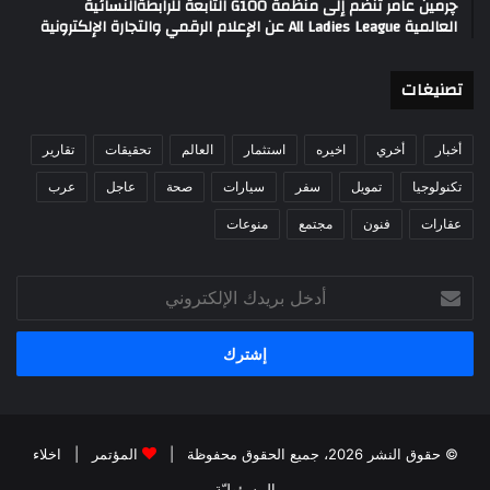
چرمين عامر تنضم إلى منظمة G100 التابعة للرابطةالنسائية
العالمية All Ladies League عن الإعلام الرقمي والتجارة الإلكترونية
تصنيغات
أخبار
أخري
اخيره
استثمار
العالم
تحقيقات
تقارير
تكنولوجيا
تمويل
سفر
سيارات
صحة
عاجل
عرب
عقارات
فنون
مجتمع
منوعات
أدخل
بريدك
الإلكتروني
© حقوق النشر 2026، جميع الحقوق محفوظة |
المؤتمر
|
اخلاء
المسؤوليّة