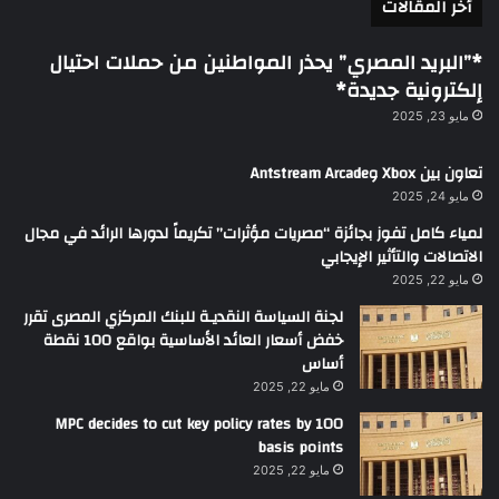
أخر المقالات
*”البريد المصري” يحذر المواطنين من حملات احتيال
إلكترونية جديدة*
مايو 23, 2025
تعاون بين Xbox وAntstream Arcade
مايو 24, 2025
لمياء كامل تفوز بجائزة “مصريات مؤثرات” تكريماً لدورها الرائد في مجال
الاتصالات والتأثير الإيجابي
مايو 22, 2025
لجنة السياسة النقديـة للبنك المركزي المصرى تقرر
خفض أسعار العائد الأساسية بواقع 100 نقطة
أساس
مايو 22, 2025
MPC decides to cut key policy rates by 100
basis points
مايو 22, 2025