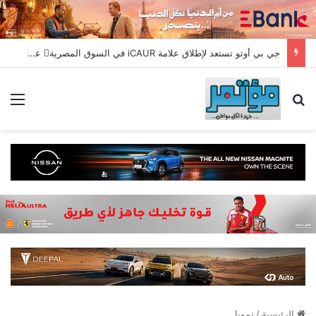
جي بي أوتو تستعد لإطلاق علامة iCAUR في السوق المصرية علامة عالمية جديدة لسيارات الطاقة الجديدة تجمع بين التكنولوجيا الذكية والتصميم الجريء وروح المغامر
بحث عن
الق
الرئيسية
/
تمويل