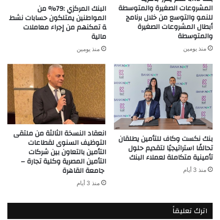
المشروعات الصغيرة والمتوسطة
البنك المركزي :79% من
للنمو والتوسع من خلال برنامج
المواطنين يمتلكون حسابات نشط
أبطال المشروعات الصغيرة
ة تمكنهم من إجراء معاملات
والمتوسطة
مالية
منذ يومين
منذ يومين
انعقاد النسخة الثالثة من ملتقى
بنك نكست وكاف للتأمين يطلقان
التوظيف السنوى لقطاعات
تحالفًا استراتيجيًا لتقديم حلول
التأمين بالتعاون بين شركات
تأمينية متكاملة لعملاء البنك
التأمين المصرية وكلية تجارة –
جامعة القاهرة
منذ 3 أيام
منذ 3 أيام
اترك تعليقاً