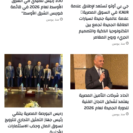
100 رئيس تنفيذي في الشرق
جي بي أوتو تستعد لإطلاق علامة
الأوسط لعام 2026 في قائمة
iCAUR في السوق المصرية
فوربس الشرق الأوسط”
علامة عالمية جديدة لسيارات
منذ يومين
الطاقة الجديدة تجمع بين
التكنولوجيا الذكية والتصميم
الجريء وروح المغامر
منذ يومين
اتحاد شركات التأمين المصرية
يعتمد تشكيل اللجان الفنية
للدورة الجديدة لعام 2026
رءيس البورصة المصرية يلتقي
منذ يومين
رئيس جهاز التمثيل التجاري للترويج
لسوق المال وجذب الاستثمارات
الأجنبية