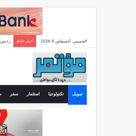
الخميس, أغسطس 6 2026
أخبار عاجلة
رءيس ا
تمويل
تكنولوجيا
استثمار
سفر
س