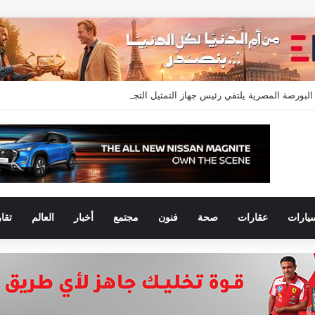
لبورصة المصرية يلتقي رئيس جهاز التمثيل التجاري للترويج لسوق المال وجذب الاستث
يارات
عقارات
صحة
فنون
مجتمع
أخبار
العالم
تقا