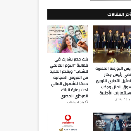
أخر المقالات
بنك مصر يشارك في
فعالية “اليوم العالمي
يس البورصة المصرية
للشباب” ويقدم العديد
تقي رئيس جهاز
من العروض المجانية
تمثيل التجاري للترويج
دعمًا للشمول المالي
وق المال وجذب
تحت رعاية البنك
استثمارات الأجنبية
المركزي المصري
منذ 7 دقائق
منذ 4 ساعات