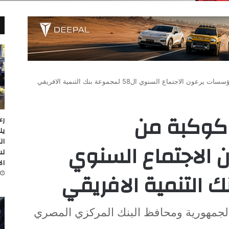
جتماع السنوي ال58 لمجموعة بنك التنمية الافريقي
وكوكبة من
رء
يل
ال
الاجتماع السنوي
لس
ال
لجمهورية ومحافظ البنك المركزي المصري