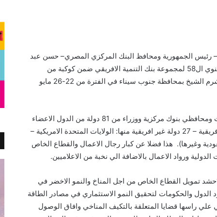
– رئيس الجمهورية ومحافظ البنك المركزي المصري– حسن عبد
الله, اعلن المصرف المتحد رعايته للاجتماع السنوي ال58 لمجموعة بنك التنمية الافريقي ضمن كوكبة من
المؤسسات. يقام الاجتماع السنوي في مدينة شرم الشيخ بمحافظة جنوب سيناء في الفترة من 22-26 مايو
يشارك في المؤتمر قادة دول ورؤساء الحكومات ومحافظي بنوك مركزية ووزراء من 81 دولة من الدول الاعضاء
بمجموعة بنك التنمية الافريقي وهم : 54 دولة افريقية – 27 دولة غير افريقية منها: الولايات المتحدة الامريكية –
ودية وغيرها). هذا فضلا عن كبار رجال الاعمال والقطاع الخاص
لدولية ورواد الاعمال بالاضافة الي نخبة من الاعلاميين.
“حشد تمويل القطاع الخاص من اجل المناخ والنمو الاخضر في
جهود الدول والحكومات لتحقيق النمو الاستثماري في مصادر الطاقة
ي علي راسها قضايا المتعلقة بالتكيف المناخي وافاق الوصول