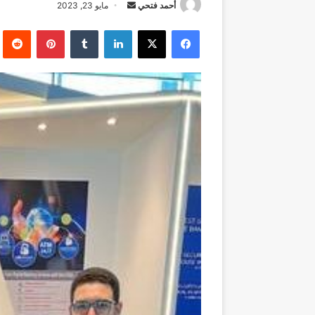
أرسل
أحمد فتحي
مايو 23, 2023
بريدا
فيسبوك
‫X
لينكدإن
بينتيريست
إلكترونيا