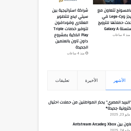
مسونج تتعاون مع
شراكة استراتيجية بين
ويجز وLege-Cy في
سيتي ايدج للتطوير
دث حملاتها للترويج
العقارى وفودافون
سلة Galaxy A
لتوفير خدمات Triple
Play الذكية بمشروع
منذ 4 ساعات
داون تاون بالعلمين
الجديدة
منذ 4 ساعات
الأشهر
الأخيرة
تعليقات
البريد المصري” يحذر المواطنين من حملات احتيال
كترونية جديدة*
مايو 23, 2025
 بين Xbox وAntstream Arcade
مايو 24, 2025