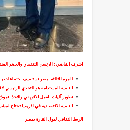
اشرف القاضي : الرئيس التنفيذي والعضو المن
للمرة الثالثة, مصر تستضيف اجتماعات بنك 
التنمية المستدامة هو التحدي الرئيسي لافر
تطوير آليات العمل الافريقي والاخذ بنموذج
التنمية الاقتصادية في افريقيا تحتاج لمشر
الربط الثقافي لدول القارة بمصر