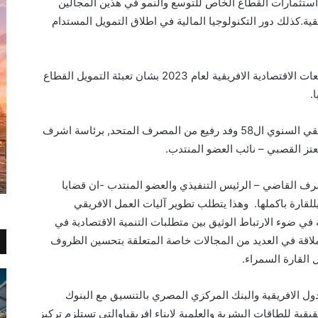
ستثمارات القطاع الخاص للتوسع والنمو في هذين المجالين
يقية.كذلك دور التكنولوجيا المالية في اطلاق التمويل المستدام
هذا وسوف تشهد الاجتماعات اصدار تقرير التوقعات الاقتصادية الافريقية لعام 2023 بشان تعبئة التمويل القطاع
.
يشارك في جلسات اجتماعات بنك التنمية الافريقي السنوي ال58 وفد رفيع من المصرف المتحد, برئاسة اشرف
تز القصبي – نائب العضو المنتدب.
ف القاضي – الرئيس التنفيذي والعضو المنتدب -ان قضايا
يللقارة باكملها. وهذا يتطلب تطوير آليات العمل الافريقي
في ضوء الارتباط الوثيق بين متطلبات التنمية الاقتصادية في
ملاقة في العديد من المجالات خاصة المتعلقة بتحسين الظروف
 القارة السمراء.
ول الافريقية والبنك المركزي المصري بالتنسيق مع البنوك
قية للطاقات البشرية والعلمية لابناء افريقياوالتي تستلزم تركيز