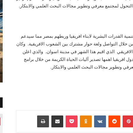
التحول لمجتمع معرفي وتطوير مجالات البحث العلمي والابتكار.
مية القدرات البشرية لابناء افريقيا وربطهم بمصر مما سيدعم
ن خلال التواصل ولغة حوار مشترك بين الشعوب الافريقية. وكان
لافريقي الذي اقيم هذا الشهر في مدينة اسوان. والذي اعلن
 افريقيا اهمها تصدير آليات الحياة الكريمة من خلال برامج
رفي وتطوير مجالات البحث العلمي والابتكار.
بينتيريست
Odnoklassniki
‫Pocket
مشاركة عبر البريد
طباعة