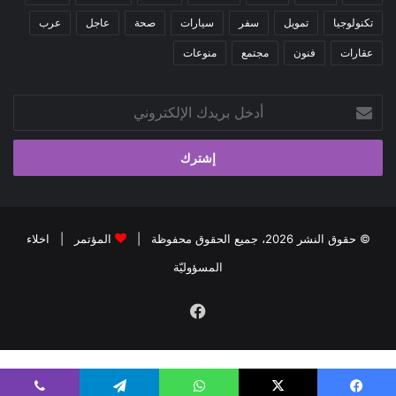
تكنولوجيا
تمويل
سفر
سيارات
صحة
عاجل
عرب
عقارات
فنون
مجتمع
منوعات
أدخل
بريدك
الإلكتروني
© حقوق النشر 2026، جميع الحقوق محفوظة |
المؤتمر
|
اخلاء
المسؤوليّة
فيسبوك
kiralık bahis siteleri