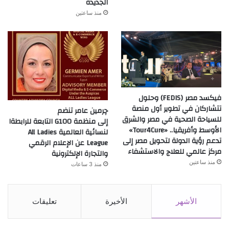
الجديدة
منذ ساعتين
فيكسد مصر (FEDIS) وحلول
تتشاركان في تطوير أول منصة
چرمين عامر تنضم
للسياحة الصحية في مصر والشرق
إلى منظمة G100 التابعة للرابطةا
الأوسط وأفريقيا.. «Tour4Cure»
لنسائية العالمية All Ladies
تدعم رؤية الدولة لتحويل مصر إلى
League عن الإعلام الرقمي
مركز عالمي للعلاج والاستشفاء
والتجارة الإلكترونية
منذ ساعتين
منذ 3 ساعات
الأشهر
الأخيرة
تعليقات