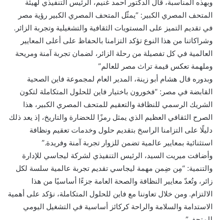
وبهذه المناسبة، قال الدكتور أحمد غنيم، الرئيس التنفيذي لهيئة
المتحف المصري الكبير: “يمثّل المتحف المصري الكبير رؤية مصر
في تقديم التميز على المستويات الثقافية والتشغيلية وتجربة الزائر.
وشراكاتنا من هذا النوع تؤكد التزامنا بالحفاظ على أعلى المعايير
العالمية في كل تفصيلة من رحلة الزائر، لضمان تجربة آمنة ومريحة
وملهمة تعكس قيمة تراث مصر للعالم”
وبدوره قال هشام أبو زينة، المدير العام لمجموعة فاين الصحية
القابضة في مصر: “فخورون باختيار فاين للحلول المتكاملة لتكون
الشريك الرسمي للنظافة والتعقيم للمتحف المصري الكبير، هذا
الصرح الثقافي العظيم الذي يمثل رمزًا للحضارة والتاريخ، إذ يعد ذلك
دليلًا على التزامنا الراسخ بتقديم حلول وخدمات تعقيم ونظافة
استثنائية بمعايير عالمية تضمن للزوار تجربة آمنة وفريدة.”
وأضافت ميريت السيد، الرئيس التنفيذي لشركة ليجاسي للإدارة
والتنمية: “مِن ضِمن مهمة ليجاسي تقديم تجربة عالمية سلسة لكل
زائر، وتُعدّ معايير النظافة والصحة العامة جزءًا أساسيًا من هذا
الالتزام. ومن خلال تعاوننا مع فاين للحلول المتكاملة، نؤكد على أهمية
الاستدامة والسلامة والراحة كركائز أساسية في التشغيل اليومي
للمتحف”.