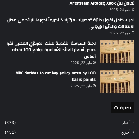
تعاون بين Xbox وAntstream Arcade
مايو 24, 2025
لمياء كامل تفوز بجائزة “مصريات مؤثرات” تكريماً لدورها الرائد في مجال
الاتصالات والتأثير الإيجابي
مايو 22, 2025
لجنة السياسة النقديـة للبنك المركزي المصرى تقرر
خفض أسعار العائد الأساسية بواقع 100 نقطة
أساس
مايو 22, 2025
MPC decides to cut key policy rates by 100
basis points
مايو 22, 2025
تصنيفات
أخبار
(673)
أخري
(432)