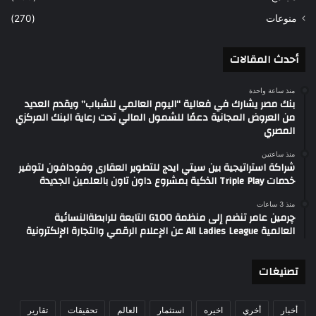
منوعات
(270)
أحدث المقالات
منذ ساعة واحدة
بنك مصر يشارك في فعالية “اليوم العالمي للشباب” ويقدم العديد
من العروض المجانية دعمًا للشمول المالي تحت رعاية البنك المركزي
المصري
منذ ساعتين
شراكة استراتيجية بين سيتي ايدج للتطوير العقارى وفودافون لتوفير
خدمات Triple Play الذكية بمشروع داون تاون بالعلمين الجديدة
منذ 3 ساعات
چرمين عامر تنضم إلى منظمة G100 التابعة للرابطةالنسائية
العالمية All Ladies League عن الإعلام الرقمي والتجارة الإلكترونية
تصنيغات
أخبار
أخري
اخيره
استثمار
العالم
تحقيقات
تقارير