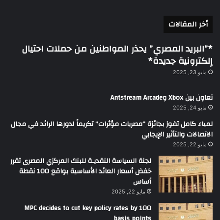
أخر المقالات
*”البريد المصري” يحذر المواطنين من حملات احتيال
إلكترونية جديدة*
مايو 23, 2025
تعاون بين Xbox وAntstream Arcade
مايو 24, 2025
لمياء كامل تفوز بجائزة “مصريات مؤثرات” تكريماً لدورها الرائد في مجال
الاتصالات والتأثير الإيجابي
مايو 22, 2025
لجنة السياسة النقديـة للبنك المركزي المصرى تقرر
خفض أسعار العائد الأساسية بواقع 100 نقطة
أساس
مايو 22, 2025
MPC decides to cut key policy rates by 100
basis points