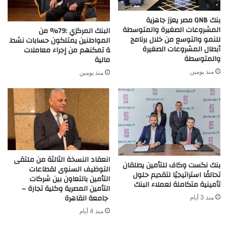
بنك QNB مصر يعزز جاهزية
المشروعات الصغيرة والمتوسطة
البنك المركزي :79% من
للنمو والتوسع من خلال برنامج
المواطنين يمتلكون حسابات نشط
أبطال المشروعات الصغيرة
ة تمكنهم من إجراء معاملات
والمتوسطة
مالية
منذ يومين
منذ يومين
انعقاد النسخة الثالثة من ملتقى
بنك نكست وكاف للتأمين يطلقان
التوظيف السنوى لقطاعات
تحالفًا استراتيجيًا لتقديم حلول
التأمين بالتعاون بين شركات
تأمينية متكاملة لعملاء البنك
التأمين المصرية وكلية تجارة –
جامعة القاهرة
منذ 3 أيام
منذ 4 أيام