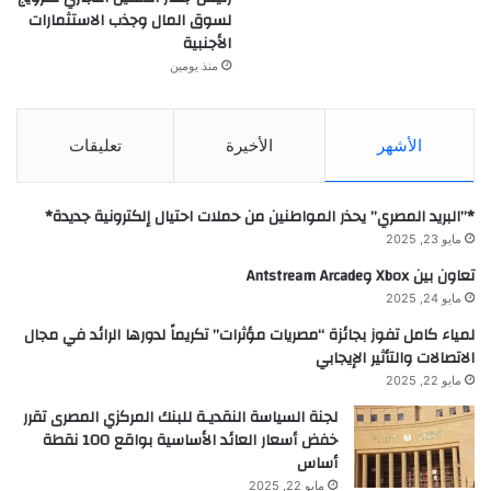
لسوق المال وجذب الاستثمارات
الأجنبية
منذ يومين
الأشهر
الأخيرة
تعليقات
*”البريد المصري” يحذر المواطنين من حملات احتيال إلكترونية جديدة*
مايو 23, 2025
تعاون بين Xbox وAntstream Arcade
مايو 24, 2025
لمياء كامل تفوز بجائزة “مصريات مؤثرات” تكريماً لدورها الرائد في مجال
الاتصالات والتأثير الإيجابي
مايو 22, 2025
لجنة السياسة النقديـة للبنك المركزي المصرى تقرر
خفض أسعار العائد الأساسية بواقع 100 نقطة
أساس
مايو 22, 2025