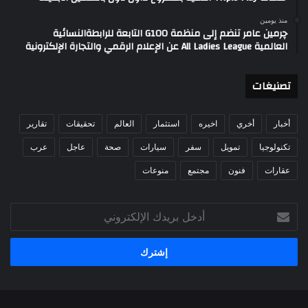
منذ يومين
چرمين عامر تنضم إلى منظمة G100 التابعة للرابطةالنسائية
العالمية All Ladies League عن الإعلام الرقمي والتجارة الإلكترونية
تصنيغات
أخبار
أخري
اخيره
استثمار
العالم
تحقيقات
تقارير
تكنولوجيا
تمويل
سفر
سيارات
صحة
عاجل
عرب
عقارات
فنون
مجتمع
منوعات
أدخل
بريدك
الإلكتروني