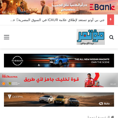
جي بي أوتو تستعد لإطلاق علامة iCAUR في السوق المصرية علامة عالمية جديدة لسيارات الطاقة الجديدة تجمع بين التكنولوجيا الذكية والتصميم الجريء وروح المغامر
بحث عن
الق
الرئيسية
/
تمويل