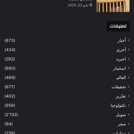
مايو 22, 2025
تصنيفات
أخبار
(673)
أخري
(434)
اخيره
(292)
استثمار
(660)
العالم
(469)
تحقيقات
(677)
تقارير
(402)
تكنولوجيا
(959)
تمويل
(2٬132)
سفر
(94)
سيارات
(739)