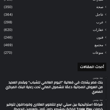
صحة
(350)
عاجل
(364)
عرب
(298)
عقارات
(620)
فنون
(246)
مجتمع
(469)
منوعات
(270)
أحدث المقالات
منذ يومين
بنك مصر يشارك في فعالية “اليوم العالمي للشباب” ويقدم العديد
من العروض المجانية دعمًا للشمول المالي تحت رعاية البنك المركزي
المصري
منذ يومين
شراكة استراتيجية بين سيتي ايدج للتطوير العقارى وفودافون لتوفير
خدمات Triple Play الذكية بمشروع داون تاون بالعلمين الجديدة