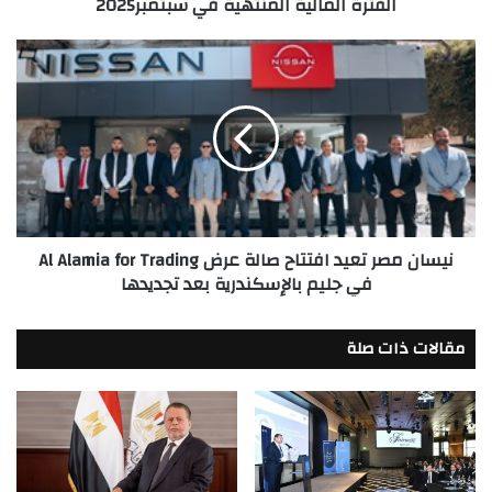
الفترة المالية المنتهية في سبتمبر2025
الفترة
المالية
المنتهية
نيسان
في
مصر
سبتمبر2025
تعيد
افتتاح
صالة
عرض
Al
Alamia
for
نيسان مصر تعيد افتتاح صالة عرض Al Alamia for Trading
Trading
في جليم بالإسكندرية بعد تجديدها
في
جليم
بالإسكندرية
مقالات ذات صلة
بعد
تجديدها