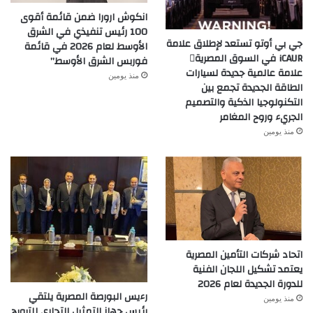
انكوش ارورا ضمن قائمة أقوى
100 رئيس تنفيذي في الشرق
جي بي أوتو تستعد لإطلاق علامة
الأوسط لعام 2026 في قائمة
iCAUR في السوق المصرية
فوربس الشرق الأوسط”
علامة عالمية جديدة لسيارات
منذ يومين
الطاقة الجديدة تجمع بين
التكنولوجيا الذكية والتصميم
الجريء وروح المغامر
منذ يومين
اتحاد شركات التأمين المصرية
يعتمد تشكيل اللجان الفنية
للدورة الجديدة لعام 2026
رءيس البورصة المصرية يلتقي
منذ يومين
رئيس جهاز التمثيل التجاري للترويج