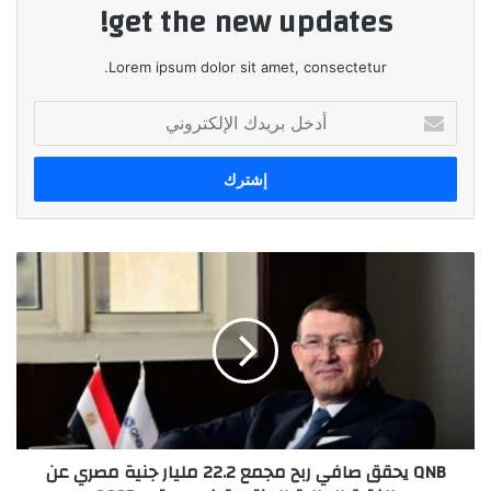
get the new updates!
Lorem ipsum dolor sit amet, consectetur.
أدخل
بريدك
الإلكتروني
QNB
يحقق
صافي
ربح
مجمع
22.2
مليار
جنية
مصري
QNB يحقق صافي ربح مجمع 22.2 مليار جنية مصري عن
عن