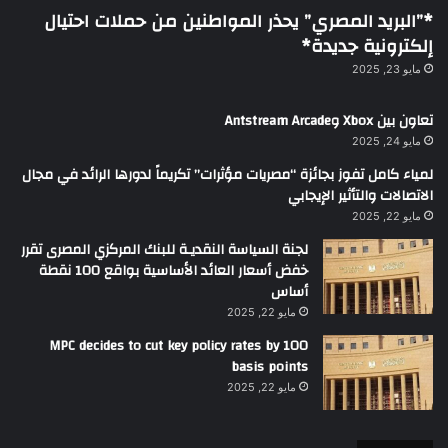
*”البريد المصري” يحذر المواطنين من حملات احتيال
إلكترونية جديدة*
مايو 23, 2025
تعاون بين Xbox وAntstream Arcade
مايو 24, 2025
لمياء كامل تفوز بجائزة “مصريات مؤثرات” تكريماً لدورها الرائد في مجال
الاتصالات والتأثير الإيجابي
مايو 22, 2025
لجنة السياسة النقديـة للبنك المركزي المصرى تقرر
خفض أسعار العائد الأساسية بواقع 100 نقطة
أساس
مايو 22, 2025
MPC decides to cut key policy rates by 100
basis points
مايو 22, 2025