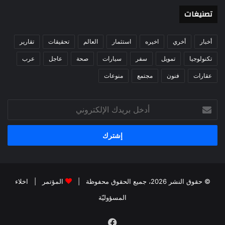
تصنيغات
أخبار
أخري
اخيره
استثمار
العالم
تحقيقات
تقارير
تكنولوجيا
تمويل
سفر
سيارات
صحة
عاجل
عرب
عقارات
فنون
مجتمع
منوعات
أدخل
بريدك
الإلكتروني
© حقوق النشر 2026، جميع الحقوق محفوظة |
المؤتمر
|
اخلاء
المسؤوليّة
فيسبوك