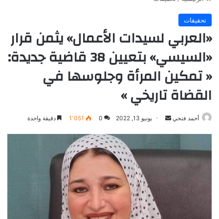
تحقيقات
«العربي لسيدات الأعمال» يثمن قرار
«السيسي» بتعيين 38 قاضية جديدة:
« تمكين المرأة وجلوسها في
القضاة تاريخي »
أرسل
أحمد فتحي
يونيو 13, 2022
0
1٬051
دقيقة واحدة
بريدا
إلكترونيا