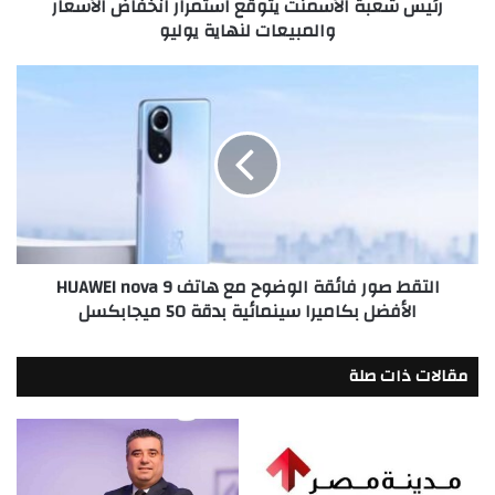
رئيس شعبة الأسمنت يتوقع استمرار انخفاض الأسعار
يوليو
والمبيعات لنهاية يوليو
التقط
صور
فائقة
الوضوح
مع
هاتف
HUAWEI
nova
9
التقط صور فائقة الوضوح مع هاتف HUAWEI nova 9
الأفضل
الأفضل بكاميرا سينمائية بدقة 50 ميجابكسل
بكاميرا
سينمائية
بدقة
مقالات ذات صلة
50
ميجابكسل