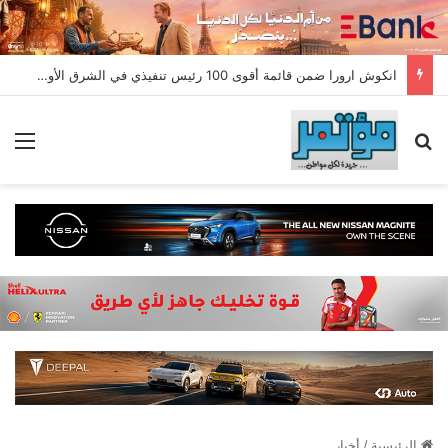
انكوش ارورا ضمن قائمة أقوى 100 رئيس تنفيذي في الشرق الأوسط لعام 2026 في قائمة فوربس الشرق الأوسط”
بحث عن
الق
الرئيسية
/
أخبار