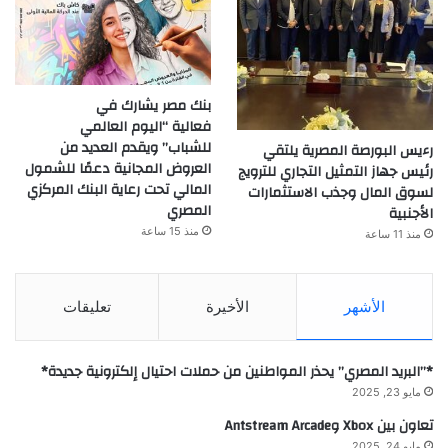
بنك مصر يشارك في
فعالية “اليوم العالمي
للشباب” ويقدم العديد من
رءيس البورصة المصرية يلتقي
العروض المجانية دعمًا للشمول
رئيس جهاز التمثيل التجاري للترويج
المالي تحت رعاية البنك المركزي
لسوق المال وجذب الاستثمارات
المصري
الأجنبية
منذ 15 ساعة
منذ 11 ساعة
الأشهر
الأخيرة
تعليقات
*”البريد المصري” يحذر المواطنين من حملات احتيال إلكترونية جديدة*
مايو 23, 2025
تعاون بين Xbox وAntstream Arcade
مايو 24, 2025