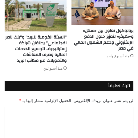
بروتوكول تعاون بين «سهل»
و«كليڤر» لتعزيز حلول الدفع
“الهيئة القومية للبريد” و”بنك ناصر
الإلكتروني ودعم الشمول المالي
الاجتماعي” يطلقان شراكة
في مصر
إستراتيجية.. لتوسيع الخدمات
المالية وصرف المعاشات
منذ أسبوع واحد
والتمويلات عبر مكاتب البريد
منذ أسبوعين
اترك تعليقاً
لن يتم نشر عنوان بريدك الإلكتروني.
الحقول الإلزامية مشار إليها بـ
*
ا
ل
ت