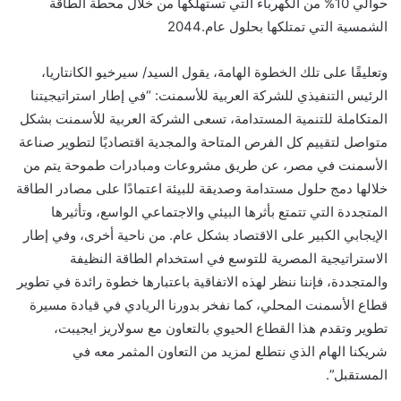
حوالي 10% من الكهرباء التي تستهلكها من خلال محطة الطاقة
الشمسية التي تمتلكها بحلول عام.2044
وتعليقًا على تلك الخطوة الهامة، يقول السيد/ سيرخيو الكانتاريا،
الرئيس التنفيذي للشركة العربية للأسمنت: “في إطار استراتيجيتنا
المتكاملة للتنمية المستدامة، تسعى الشركة العربية للأسمنت بشكل
متواصل لتقييم كل الفرص المتاحة والمجدية اقتصاديًا لتطوير صناعة
الأسمنت في مصر، عن طريق مشروعات ومبادرات طموحة يتم من
خلالها دمج حلول مستدامة وصديقة للبيئة اعتمادًا على مصادر الطاقة
المتجددة التي تتمتع بأثرها البيئي والاجتماعي الواسع، وتأثيرها
الإيجابي الكبير على الاقتصاد بشكل عام. من ناحية أخرى، وفي إطار
الاستراتيجية المصرية للتوسع في استخدام الطاقة النظيفة
والمتجددة، فإننا ننظر لهذه الاتفاقية باعتبارها خطوة رائدة في تطوير
قطاع الأسمنت المحلي، كما نفخر بدورنا الريادي في قيادة مسيرة
تطوير وتقدم هذا القطاع الحيوي بالتعاون مع سولاريز ايجيبت،
شريكنا الهام الذي نتطلع لمزيد من التعاون المثمر معه في
المستقبل”.