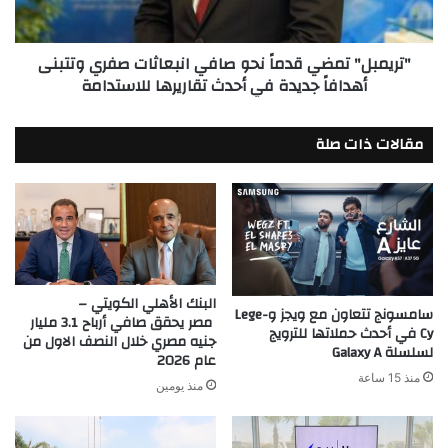
وتتبنى
أهدافاً
"تريمبل" تمضي قدماً نحو صافي انبعاثات صفري وتتبنى
جديدة
أهدافاً جديدة في أحدث تقاريرها للاستدامة
في
أحدث
تقاريرها
مقالات ذات صلة
للاستدامة
البنك الأهلي الكويتي –
سامسونج تتعاون مع ويجز وLege-
مصر يحقق صافي أرباح 3.1 مليار
Cy في أحدث حملاتها للترويج
جنيه مصري خلال النصف الاول من
لسلسلة Galaxy A
عام 2026
منذ 15 ساعة
منذ يومين