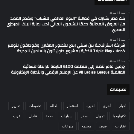
منذ 15 ساعة
بنك مصر يشارك في فعالية “اليوم العالمي للشباب” ويقدم العديد
من العروض المجانية دعمًا للشمول المالي تحت رعاية البنك المركزي
المصري
منذ 15 ساعة
شراكة استراتيجية بين سيتي ايدج للتطوير العقارى وفودافون لتوفير
خدمات Triple Play الذكية بمشروع داون تاون بالعلمين الجديدة
منذ 16 ساعة
چرمين عامر تنضم إلى منظمة G100 التابعة للرابطةالنسائية
العالمية All Ladies League عن الإعلام الرقمي والتجارة الإلكترونية
تصنيغات
أخبار
أخري
اخيره
استثمار
العالم
تحقيقات
تقارير
تكنولوجيا
تمويل
سفر
سيارات
صحة
عاجل
عرب
عقارات
فنون
مجتمع
منوعات