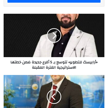
«أرابيسك
للتطوير»
تتوسع
بـ
5
أفرع
جديدة
ضمن
خطتها
«أرابيسك للتطوير» تتوسع بـ 5 أفرع جديدة ضمن خطتها
الاستراتيجية
الاستراتيجية الفترة المقبلة
الفترة
المقبلة
"تريمبل"
تمضي
قدماً
نحو
صافي
انبعاثات
صفري