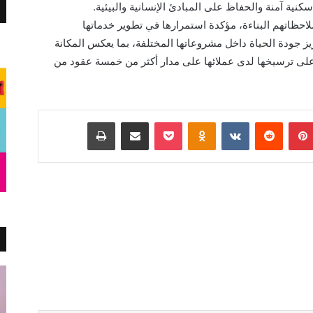
كنية آمنة والحفاظ على المبادئ الإنسانية والبيئية.
لاحظاتهم البناءة، مؤكدة استمرارها في تطوير خدماتها
ز جودة الحياة داخل مشروعاتها المختلفة، بما يعكس المكانة
على ترسيخها لدى عملائها على مدار أكثر من خمسة عقود من
بينتيريست
Odnoklassniki
‫Pocket
مشاركة عبر البريد
طباعة