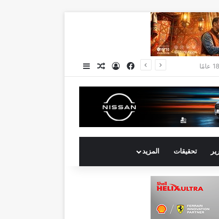
فيسبوك
تسجيل الدخول
مقال عشوائي
إضافة عمود جانبي
جي بي أوتو تستعد لإطلاق علامة iCAUR في السوق المصرية علامة عالمية جديدة لسيارات الطاقة الجديدة تجمع بين التكنولوجيا الذكية والتصميم الجريء وروح المغامر
رير
تحقيقات
المزيد