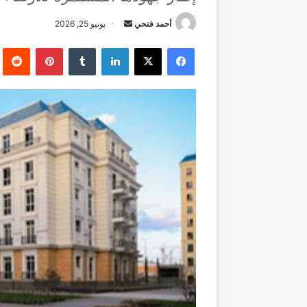
أرسل
أحمد فتحي
يونيو 25, 2026
بريدا
فيسبوك
‫X
لينكدإن
بينتيريست
إلكترونيا