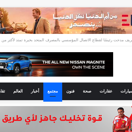
يارات
عقارات
صحة
فنون
مجتمع
أخبار
العالم
تقا