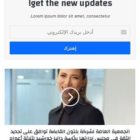
get the new updates!
Lorem ipsum dolor sit amet, consectetur.
أدخل
بريدك
الإلكتروني
الجمعية
العامة
لشركة
بلتون
القابضة
توافق
على
تجديد
الثقة
الجمعية العامة لشركة بلتون القابضة توافق على تجديد
في
الثقة في مجلس ادارتها برئاسة داليا خورشيد لثلاثة أعوام
مجلس