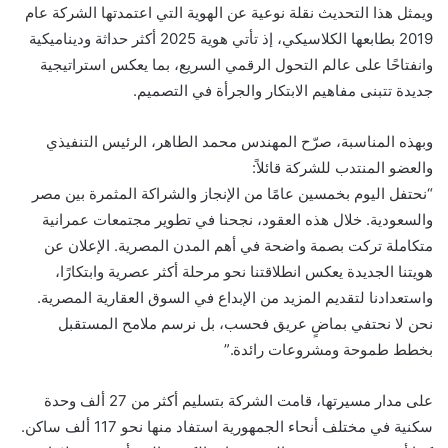
ويمثل هذا التحديث نقلة نوعية عن الهوية التي اعتمدتها الشركة عام
2019 بطابعها الكلاسيكي، إذ تأتي هوية 2025 أكثر حداثة وديناميكية
وانفتاحًا على عالم التحول الرقمي السريع، بما يعكس استراتيجية
جديدة تتبنى مفاهيم الابتكار والجرأة في التصميم.
وبهذه المناسبة، صرّح المهندس محمد الطاهر، الرئيس التنفيذي
والعضو المنتدب للشركة قائلاً:
“نحتفل اليوم بخمسين عامًا من الإنجاز والشراكة المثمرة بين مصر
والسعودية. خلال هذه العقود، نجحنا في تطوير مجتمعات عمرانية
متكاملة تركت بصمة واضحة في أهم المدن المصرية. الإعلان عن
هويتنا الجديدة يعكس انطلاقتنا نحو مرحلة أكثر عصرية وابتكارًا،
واستعدادنا لتقديم المزيد من الإبداع في السوق العقارية المصرية.
نحن لا نحتفي بماضٍ عريق فحسب، بل نرسم ملامح المستقبل
بخطط طموحة ومشروعات رائدة.”
على مدار مسيرتها، قامت الشركة بتسليم أكثر من 27 ألف وحدة
سكنية في مختلف أنحاء الجمهورية استفاد منها نحو 117 ألف ساكن.