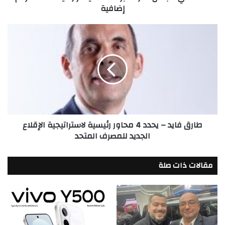
إضافية
ادارتها
برئاسة
داليا
طارق
خورشيد
فايد
لثلاثة
–
أعوام
يحدد
إضافية
4
محاور
رئيسية
لاستراتيجية
الإقلاع
طارق فايد – يحدد 4 محاور رئيسية لاستراتيجية الإقلاع
الجديد
الجديد للمصرف المتحد
للمصرف
المتحد
مقالات ذات صلة