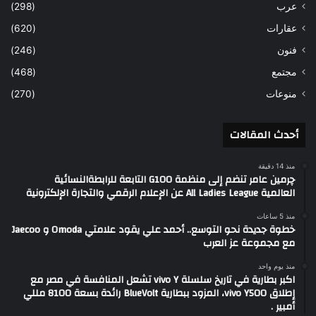
عرب
(298)
عقارات
(620)
فنون
(246)
مجتمع
(468)
منوعات
(270)
أحدث المقالات
منذ 14 دقيقة
چرمين عامر تنضم إلى منظمة G100 التابعة للرابطةالنسائية
العالمية All Ladies League عن الإعلام الرقمي والتجارة الإلكترونية
منذ 5 ساعات
خطوة جديدة نحو التوسع.. أحمد علي يقود علامتي Omoda و Jaecoo
مع مجموعة عز العرب
منذ يوم واحد
اكبر بطارية في تاريخ سلسلة vivo Y تشعل المنافسة في مصر مع
إطلاق vivo Y500، المزود ببطارية BlueVolt رائدة بسعة 8100 مللي
أمبير .