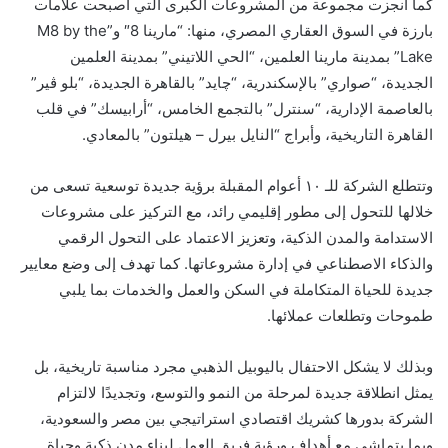
كما أنجزت مجموعة من المشروعات الكبرى التي أصبحت علامات
بارزة في السوق العقاري المصري، منها: “مارينا 8″ و”M8 by the
Lake” بمدينة مارينا العلمين، “الحي اللاتيني” بمدينة العلمين
الجديدة، “صواري” بالإسكندرية، “چايد” بالقاهرة الجديدة، “بلو ڤير”
بالعاصمة الإدارية، “سنترل” بالتجمع الخامس، “أرابيسك” في قلب
القاهرة التاريخية، وأبراج “النايل بيرل – هيلتون” بالمعادي.
وتتطلع الشركة للـ ١٠ أعوام المقبلة برؤية جديدة توسعية تسعى من
خلالها للتحول إلى مطور إقليمي رائد، مع التركيز على مشروعات
الاستدامة والمدن الذكية، وتعزيز الاعتماد على التحول الرقمي
والذكاء الاصطناعي في إدارة مشروعاتها. كما تهدف إلى وضع معايير
جديدة للحياة المتكاملة في السكن والعمل والخدمات بما يلبي
طموحات وتطلعات عملائها.
وبذلك لا يشكل الاحتفال باليوبيل الذهبي مجرد مناسبة تاريخية، بل
يمثل انطلاقة جديدة لمرحلة من النمو والتوسع، وتجديدًا لالتزام
الشركة بدورها كشريك اقتصادي استراتيجي بين مصر والسعودية،
وبما يتماشى مع أهداف ورؤية فريق العمل لبناء مدن ذكية وحياة