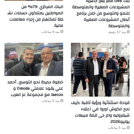
بنك QNB مصر يعزز جاهزية
البنك المركزي :79% من
المشروعات الصغيرة والمتوسطة
المواطنين يمتلكون حسابات نش
للنمو والتوسع من خلال برنامج
طة تمكنهم من إجراء معاملات
أبطال المشروعات الصغيرة
مالية
والمتوسطة
منذ 4 ساعات
منذ 57 دقيقة
خطوة جديدة نحو التوسع.. أحمد
علي يقود علامتي Omoda و
Jaecoo مع مجموعة عز العرب
منذ 5 ساعات
قيادة استثنائية ورؤية ثاقبة :كيف
نجح انكوش اوروا في اعتلاء
شيفروليه وام جى قمة مبيعات
يوليو2026
منذ 5 ساعات