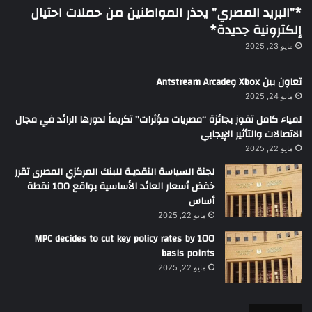
*”البريد المصري” يحذر المواطنين من حملات احتيال
إلكترونية جديدة*
مايو 23, 2025
تعاون بين Xbox وAntstream Arcade
مايو 24, 2025
لمياء كامل تفوز بجائزة “مصريات مؤثرات” تكريماً لدورها الرائد في مجال
الاتصالات والتأثير الإيجابي
مايو 22, 2025
لجنة السياسة النقديـة للبنك المركزي المصرى تقرر
خفض أسعار العائد الأساسية بواقع 100 نقطة
أساس
مايو 22, 2025
MPC decides to cut key policy rates by 100
basis points
مايو 22, 2025