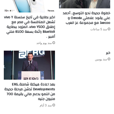
خطوة جديدة نحو التوسع.. أحمد
اكبر بطارية في تاريخ سلسلة vivo Y
علي يقود علامتي Omoda و
تشعل المنافسة في مصر مع
Jaecoo مع مجموعة عز العرب
إطلاق vivo Y500، المزود ببطارية
منذ 5 ساعات
BlueVolt رائدة بسعة 8100 مللي
أمبير .
منذ يوم واحد
خبر
منذ يومين
بعد اعادة هيكلة شاملة..ERG
Developments تدشن مرحلة جديدة
من النمو بدعم مالي بقيمة 700
مليون جنيه
منذ 3 أيام