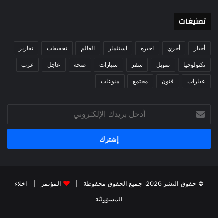
تصنيغات
أخبار
أخري
اخيره
استثمار
العالم
تحقيقات
تقارير
تكنولوجيا
تمويل
سفر
سيارات
صحة
عاجل
عرب
عقارات
فنون
مجتمع
منوعات
أدخل
بريدك
الإلكتروني
© حقوق النشر 2026، جميع الحقوق محفوظة |
المؤتمر
|
اخلاء
المسؤوليّة