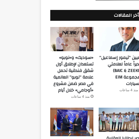
أخر المقالات
يين “تيمور إسماعيل”
«سوديك» و«نوبو»
يراً عاماً لعلامتي
تستعدان لإطلاق أول
(BAIC & ZEEKR)
شقق فندقية تحمل
بمجموعة EIM
علامة “نوبو” العالمية
سيارات
في مصر ضمن مشروع
«أوجامي» خلال أيام
منذ 4 ساعات
منذ 4 ساعات
ر إيطاليا العقارية