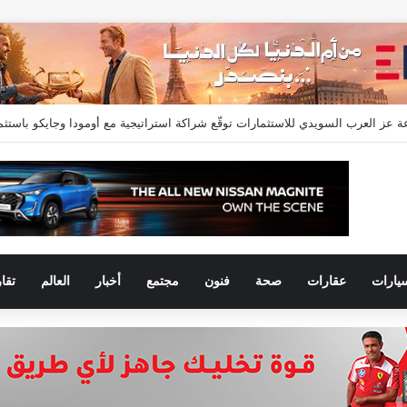
 إسماعيل” مديراً عاماً لعلامتي (BAIC & ZEEKR) بمجموعة EIM للسيارات
يارات
عقارات
صحة
فنون
مجتمع
أخبار
العالم
تقا