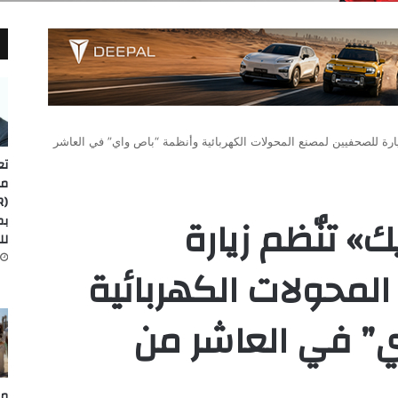
ارة للصحفيين لمصنع المحولات الكهربائية وأنظمة “باص واي” في العاشر
تع
مد
» تنٌظم زيارة
لل
لمحولات الكهربائية
” في العاشر من
مص