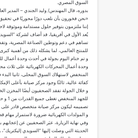
السوق المصري.
بدوره، قال المهندس/ وليد الجندي – المدير الع
«نحن فخورون بأن نلعب دورًا محوريًا في تحقيق ر
إننا ملتزمون بتوفير حلول مستدامة وموثوقة لا
يٌعد الأول في أفريقيا، قد أضاف لشركة “السويدي
تساهم في دعم وتوطين الصناعة المصرية، وتقدي
للمنتج العالمي، لما يشكله ذلك من أهمية كبرى لا
و تم ختام اليوم بجولة في أحدث وحدة أعمال لل
وحدة أعمال المحركات الكهربائية على ثلاث محا
المنخفض لاستهلاك السوق المحلى، ثانيا البدء 
كفائة عالية، ثالثًا وجود مركز صيانة بأعلى ال
و خلال الجولة تفقد الصحفيون أيضًا المخزن ا
تصميمه ليكون مركز صيانة متخصص قادر على عم
و المولدات الكهربائية ضرورة لاستمرار مهام قطا
وفي نهاية الزيارة، عبَر الصحفيين عن إعجابهم 
الحديثة التي وصلت إليها “السويدي إليكتريك”، 