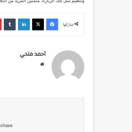
وتنظيم مثل تلك الزيارة، متمنين المزيد من الن
فيسبوك
‫X
لينكدإن
شاركها
أحمد فتحي
موقع
الويب
rchase