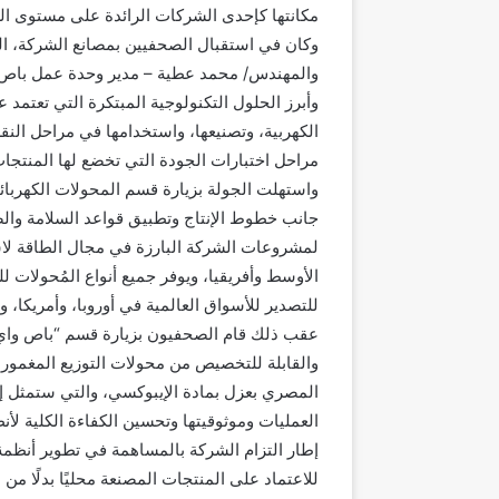
مكانتها كإحدى الشركات الرائدة على مستوى العا
وكان في استقبال الصحفيين بمصانع الشركة، ال
والمهندس/ محمد عطية – مدير وحدة عمل باص وا
وأبرز الحلول التكنولوجية المبتكرة التي تعتمد
الكهربية، وتصنيعها، واستخدامها في مراحل النق
مراحل اختبارات الجودة التي تخضع لها المنتجات
واستهلت الجولة بزيارة قسم المحولات الكهربائي
جانب خطوط الإنتاج وتطبيق قواعد السلامة وال
لمشروعات الشركة البارزة في مجال الطاقة لا
للتصدير للأسواق العالمية في أوروبا، وأمريكا، و
عقب ذلك قام الصحفيون بزيارة قسم “باص واي”
والقابلة للتخصيص من محولات التوزيع المغمور
المصري بعزل بمادة الإيبوكسي، والتي ستمثل إ
العمليات وموثوقيتها وتحسين الكفاءة الكلية ل
إطار التزام الشركة بالمساهمة في تطوير أنظمة ت
للاعتماد على المنتجات المصنعة محليًا بدلًا م