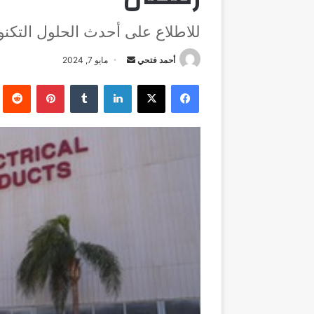
للاطلاع على أحدث الحلول التكنو
أرسل
أحمد فتحي
مايو 7, 2024
بريدا
فيسبوك
‫X
لينكدإن
بينتيريست
إلكترونيا