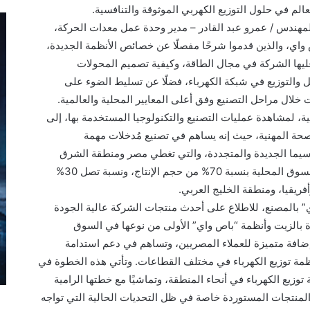
لم في حلول التوزيع الكهربي الموثوقة والتنافسية.
مهندس / عمرو عبد القادر – مدير وحدة عمل معدات الحركة،
ي، والذين قدموا شرحًا مفصلًا عن خصائص الأنظمة الجديدة،
 عليها الشركة في مجال الطاقة، وكيفية تصميم المحولات
ل والتوزيع في شبكة الكهرباء، فضلًا عن تسليط الضوء على
 خلال مراحل التصنيع وفق أعلى المعايير المحلية والعالمية.
ة، لمشاهدة عمليات التصنيع والتكنولوجيا المستخدمة بها، إلى
صحة المهنية، حيث إنه يساهم في تصنيع مُدخلات مهمة
سيما الجديدة والمتجددة، والتي تغطي مصر ومنطقة الشرق
الأوسط وأفريقيا، ويوفر جميع أنواع المُحولات للسوق المحلية بنسبة 70% من حجم الإنتاج، ونسبة تصل 30%
أفريقيا، ومنطقة الخليج العربي.
 بالمصنع، للاطلاع على أحدث منتجات الشركة عالية الجودة
ة بالزيت وأنظمة “باص واي” الأولى من نوعها في السوق
ضافة متميزة للعملاء المصريين، وتساهم في دعم استدامة
أنظمة توزيع الكهرباء في مختلف القطاعات. وتأتي هذه الخطوة في
وزيع الكهرباء في أنحاء المنطقة، وتماشيًا مع خطتها الرامية
ن المنتجات المستوردة خاصة في ظل التحديات الحالية التي تواجه