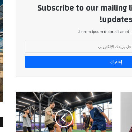
Subscribe to our mailing l
updates
Lorem ipsum dolor sit amet, 
"مراكز"
تطلق
تجربة
استثنائية
و
تفتتح
اول