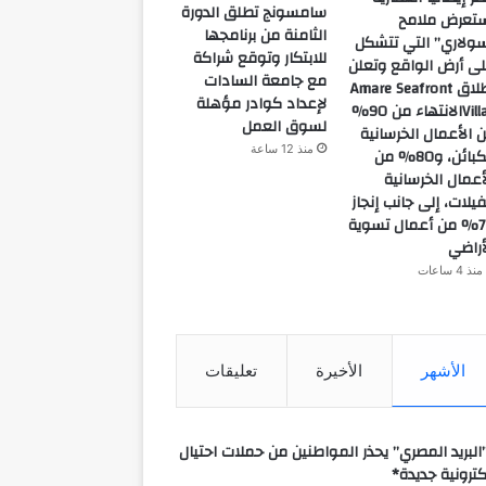
سامسونج تطلق الدورة
تعرض ملامح
الثامنة من برنامجها
ولاري” التي تتشكل
للابتكار وتوقع شراكة
ى أرض الواقع وتعلن
مع جامعة السادات
إطلاق Amare Seafront
لإعداد كوادر مؤهلة
Villasالانتهاء من 90%
لسوق العمل
 الأعمال الخرسانية
منذ 12 ساعة
للكبائن، و80% من
أعمال الخرسانية
فيلات، إلى جانب إنجاز
70% من أعمال تسوية
أراضي
منذ 4 ساعات
الأشهر
الأخيرة
تعليقات
البريد المصري” يحذر المواطنين من حملات احتيال
كترونية جديدة*