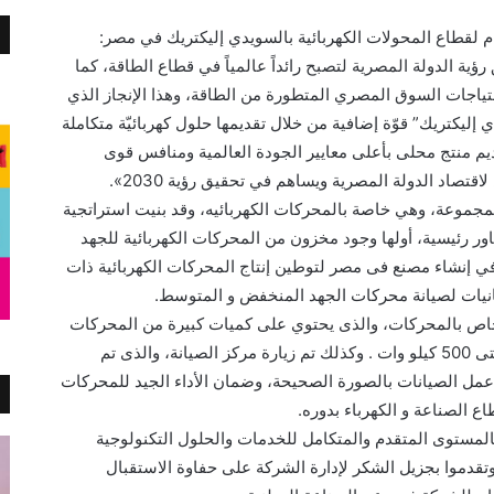
ام لقطاع المحولات الكهربائية بالسويدي إليكتريك في مصر:
ؤية الدولة المصرية لتصبح رائداً عالمياً في قطاع الطاقة، كما
حتياجات السوق المصري المتطورة من الطاقة، وهذا الإنجاز الذي
 إليكتريك” قوّة إضافية من خلال تقديمها حلول كهربائيّة متكاملة
م منتج محلى بأعلى معايير الجودة العالمية ومنافس قوى
قتصاد الدولة المصرية ويساهم في تحقيق رؤية 2030».
مجموعة، وهي خاصة بالمحركات الكهربائيه، وقد بنيت استراتجية
ور رئيسية، أولها وجود مخزون من المحركات الكهربائية للجهد
في إنشاء مصنع فى مصر لتوطين إنتاج المحركات الكهربائية ذات
إمكانيات لصيانة محركات الجهد المنخفض و المتوسط.
لخاص بالمحركات، والذى يحتوي على كميات كبيرة من المحركات
للجهد المنخفض تغطى جميع القدرات من 1 و حتى 500 كيلو وات . وكذلك تم زيارة مركز الصيانة، والذى تم
ل الصيانات بالصورة الصحيحة، وضمان الأداء الجيد للمحركات
ع الصناعة و الكهرباء بدوره.
بالمستوى المتقدم والمتكامل للخدمات والحلول التكنولوجية
وتقدموا بجزيل الشكر لإدارة الشركة على حفاوة الاستقبال