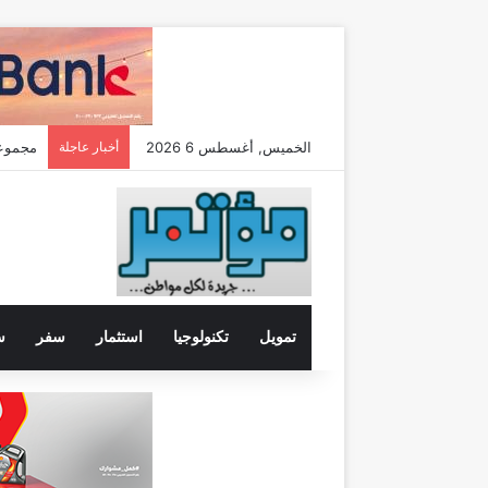
الخميس, أغسطس 6 2026
أخبار عاجلة
تعيين “تيمور
تمويل
تكنولوجيا
استثمار
سفر
س