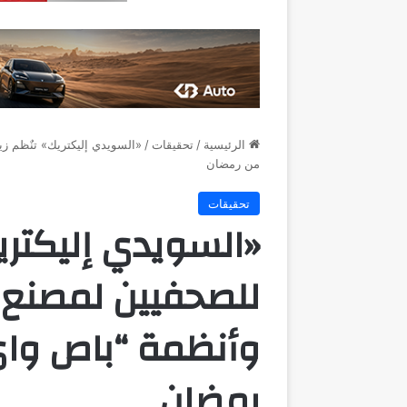
الرئيسية
/
تحقيقات
/
«السويدي إليكتريك» تنٌظم زي
من رمضان
تحقيقات
«السويدي إليكتريك
للصحفيين لمصنع ا
وأنظمة “باص واي
رمضان