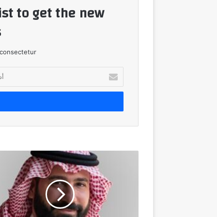
ist to get the new
!
consectetur.
أدخل
بريدك
الإلكتروني
رسميًا..
زووم
تعين
«مهند
الكلش»
مديراً
تنفيذياً