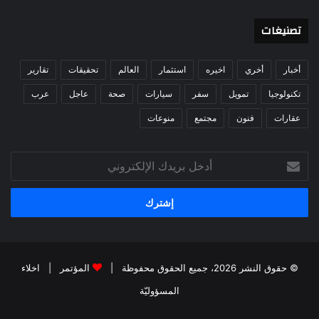
تصنيغات
أخبار
أخري
اخيره
استثمار
العالم
تحقيقات
تقارير
تكنولوجيا
تمويل
سفر
سيارات
صحة
عاجل
عرب
عقارات
فنون
مجتمع
منوعات
أدخل
بريدك
الإلكتروني
© حقوق النشر 2026، جميع الحقوق محفوظة |
المؤتمر
|
اخلاء
المسؤوليّة