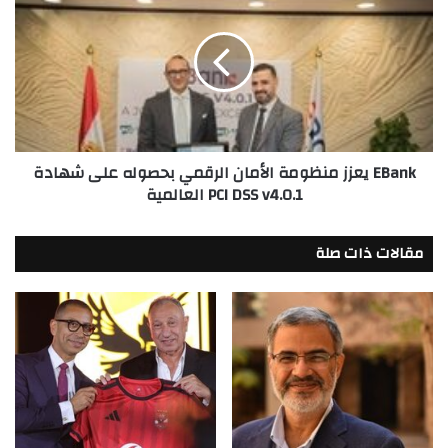
يعزز
لهجات
منظومة
العربية
الأمان
المختلفة
الرقمي
"
بحصوله
على
شهادة
PCI
EBank يعزز منظومة الأمان الرقمي بحصوله على شهادة
DSS
PCI DSS v4.0.1 العالمية
v4.0.1
العالمية
مقالات ذات صلة