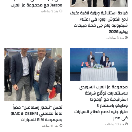
Jaecoo مع مجموعة عز العرب
منذ 3 ساعات
قيادة استثنائية ورؤية ثاقبة :كيف
نجح انكوش اوروا في اعتلاء
شيفروليه وام جى قمة مبيعات
يوليو2026
منذ 3 ساعات
مجموعة عز العرب السويدي
للاستثمارات توقّع شراكة
استراتيجية مع أومودا
وجايكو باستثمار 5
تعيين “تيمور إسماعيل” مديراً
مليار جنيه لدعم قطاع السيارات
عاماً لعلامتي (BAIC & ZEEKR)
في مصر
بمجموعة EIM للسيارات
منذ 10 ساعات
منذ 11 ساعة