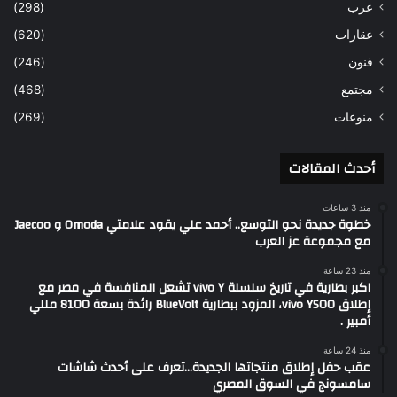
عرب
(298)
عقارات
(620)
فنون
(246)
مجتمع
(468)
منوعات
(269)
أحدث المقالات
منذ 3 ساعات
خطوة جديدة نحو التوسع.. أحمد علي يقود علامتي Omoda و Jaecoo
مع مجموعة عز العرب
منذ 23 ساعة
اكبر بطارية في تاريخ سلسلة vivo Y تشعل المنافسة في مصر مع
إطلاق vivo Y500، المزود ببطارية BlueVolt رائدة بسعة 8100 مللي
أمبير .
منذ 24 ساعة
عقب حفل إطلاق منتجاتها الجديدة…تعرف على أحدث شاشات
سامسونج في السوق المصري