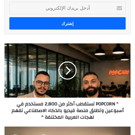
أدخل
بريدك
الإلكتروني
"
POPCORN
تستقطب
أكثر
من
2,800
مستخدم
في
أسبوعين
" POPCORN تستقطب أكثر من 2,800 مستخدم في
وتطلق
أسبوعين وتطلق منصة فيديو بالذكاء الاصطناعي تفهم
منصة
لهجات العربية المختلفة "
فيديو
بالذكاء
الاصطناعي
EBank
تفهم