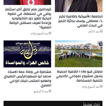
ڤودافون مصر تطلق أكبر استثمار
رياضي في المنطقة، في خطوة
الجامعة الأمريكية بالقاهرة تكرم
تاريخية لتعزيز دور التكنولوجيا
د/ مصطفى يوسف بجائزة التميز
وإعادة تعريف مستقبل الرياضة
في البحث العلمي
المصرية”
منذ 5 أيام
منذ أسبوع واحد
ماونتن فيو I city القاهرة الجديدة
مشاطرة فى وفاة عمة الاستاذ
يتحول لمشروع نموذجي اكاديمي
محمد ابو السعودالرئيس التنفيذي
للتنمية المستدامة
والعضو المنتدب للبنك الزراعي
المصري
منذ أسبوع واحد
منذ 3 أسابيع
اترك تعليقاً