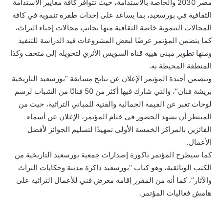
مصر 2030 والخاصة بالاستدامة، حيث تتوافر كافة معايير الاستدامة
الثقافية في بورسعيد، بما يساعد على إحداث طفرة تنموية في كافة
المجالات التنموية خاصة الثقافية منها بجانب مجالات إحياء التراث،
كما يتضمن المؤتمر عرضًا لبعض المشروعات قيد الدراسة للتنفيذ
ومنها تطوير مبنى هيية قناة السويس الأثري لتحويله إلى متحف وكذا
المنطقة المحيطة به.
وتتضمن أجندة المؤتمر الإعلان عن نتائج مسابقة “بورسعيد التاريخية
بريشة فنان”، والتي شارك فيها أكثر من 50 فنانًا من الشباب لرسم
لوحات تعبر عن القيمة الجمالية والفنية للمباني التراثية، حيث من
المنتظر أن يشهد الحضور في ختام المؤتمر، الإعلان عن أسماء
الفائزين بالمراكز الخمسة الأولى تمهيدًا لتسليم الجوائز لأفضل
الأعمال.
كما سيطرح المؤتمر باكورة إصدارات جمعية بورسعيد التاريخية من
الكتب الوثائقية، وهو كتاب “بورسعيد ذاكرة مدينة وحكايات التراث
والآثار”، كما أنه من المقرر إقامة معرض فني للأعمال التراثية على
هامش فعاليات المؤتمر.