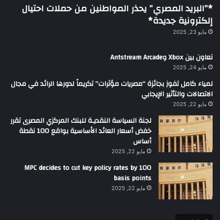
*”البريد المصري” يحذر المواطنين من حملات احتيال
إلكترونية جديدة*
مايو 23, 2025
تعاون بين Xbox وAntstream Arcade
مايو 24, 2025
لمياء كامل تفوز بجائزة “مصريات مؤثرات” تكريماً لدورها الرائد في مجال
الاتصالات والتأثير الإيجابي
مايو 22, 2025
لجنة السياسة النقديـة للبنك المركزي المصرى تقرر
خفض أسعار العائد الأساسية بواقع 100 نقطة
أساس
مايو 22, 2025
MPC decides to cut key policy rates by 100
basis points
مايو 22, 2025