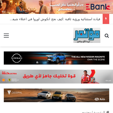
قيادة استثنائية ورؤية ثاقبة :كيف نجح انكوش اوروا في اعتلاء شيفروليه وام جى قمة مبيعات يوليو2026
بحث عن
الق
الرئيسية
/
مجتمع