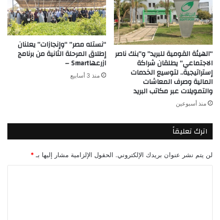
“نستله مصر” “وإنجازات” يعلنان
“الهيئة القومية للبريد” و”بنك ناصر
إطلاق المرحلة الثانية من برنامج
الاجتماعي” يطلقان شراكة
ازرعهاSmart –
إستراتيجية.. لتوسيع الخدمات
منذ 3 أسابيع
المالية وصرف المعاشات
والتمويلات عبر مكاتب البريد
منذ أسبوعين
اترك تعليقاً
لن يتم نشر عنوان بريدك الإلكتروني.
الحقول الإلزامية مشار إليها بـ
*
ا
ل
ت
ع