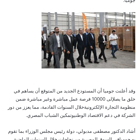
جوميا
.
وقد
أعلنت
جوميا
أن
المستودع
الجديد
من
المتوقع
أن
يساهم
في
خلق
ما
يصل
إلى
10000
فرصة
عمل
مباشرة
وغير
مباشرة
ضمن
منظومة
التجارة
الإلكترونية
خلال
السنوات
القادمة
،
مما
يعزز
من
دور
الشركة
في
دعم
الاقتصاد
الوطني
وتمكين
الشباب
المصري
.
أشاد
الدكتور
مصطفى
مدبولي
،
دولة
رئيس
مجلس
الوزراء
بما
تقوم
به
جوميا
في
السوق
المصرية
من
نجاحات
خلال
السنوات
الماضية