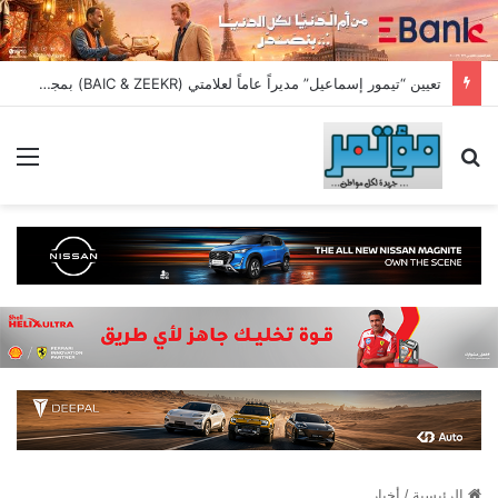
تعيين “تيمور إسماعيل” مديراً عاماً لعلامتي (BAIC & ZEEKR) بمجموعة EIM للسيارات
بحث عن
الق
الرئيسية
/
أخبار