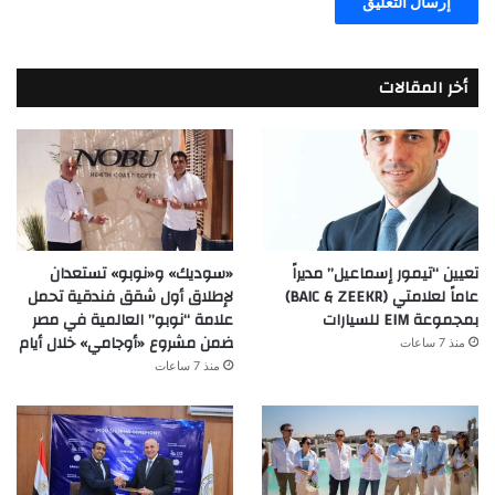
أخر المقالات
تعيين “تيمور إسماعيل” مديراً
«سوديك» و«نوبو» تستعدان
عاماً لعلامتي (BAIC & ZEEKR)
لإطلاق أول شقق فندقية تحمل
بمجموعة EIM للسيارات
علامة “نوبو” العالمية في مصر
ضمن مشروع «أوجامي» خلال أيام
منذ 7 ساعات
منذ 7 ساعات