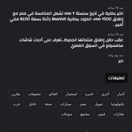
منذ 18 ساعة
اكبر بطارية في تاريخ سلسلة vivo Y تشعل المنافسة في مصر مع
إطلاق vivo Y500، المزود ببطارية BlueVolt رائدة بسعة 8100 مللي
أمبير .
منذ 19 ساعة
عقب حفل إطلاق منتجاتها الجديدة…تعرف على أحدث شاشات
سامسونج في السوق المصري
منذ يوم واحد
خبر
تصنيغات
أخبار
أخري
اخيره
استثمار
العالم
تحقيقات
تقارير
تكنولوجيا
تمويل
سفر
سيارات
صحة
عاجل
عرب
عقارات
فنون
مجتمع
منوعات
أدخل