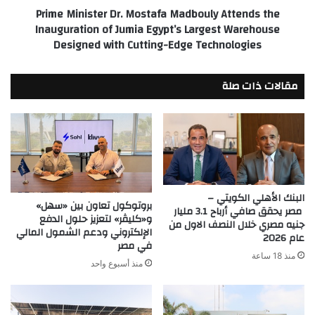
Prime Minister Dr. Mostafa Madbouly Attends the
Jumia
Inauguration of Jumia Egypt’s Largest Warehouse
Egypt’s
Designed with Cutting-Edge Technologies
Largest
Warehouse
Designed
مقالات ذات صلة
with
Cutting-
Edge
Technologies
البنك الأهلي الكويتي –
بروتوكول تعاون بين «سهل»
مصر يحقق صافي أرباح 3.1 مليار
و«كليڤر» لتعزيز حلول الدفع
جنيه مصري خلال النصف الاول من
الإلكتروني ودعم الشمول المالي
عام 2026
في مصر
منذ 18 ساعة
منذ أسبوع واحد