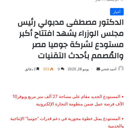
أخبار
الدكتور مصطفى مدبولي رئيس
مجلس الوزراء يشهد افتتاح أكبر
مستودع لشركة جوميا مصر
والمُصمم بأحدث التقنيات
أرسل
أحمد فتحي
يونيو 28, 2025
0
612
2 دقائق
بريدا
إلكترونيا
•
المستودع
الجديد
مقام
على
مساحة
27
ألف
متر
مربع
ويوفر
10
الآف
فرصة
عمل
ضمن
منظومة
التجارة
الإلكترونية
•
المستودع
يمثل
خطوة
محورية
في
دعم
قدرات
“
جوميا
”
الإنتاجية
والخدمية