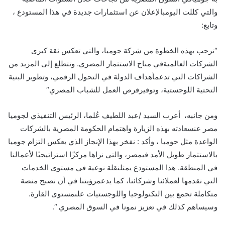
والتي
كللت
اليوم
بالإعلان
عن
استثمارات
جديدة
في
هذا
المستودع
،
وتابع
:
“
نرحب
بهذه
الخطوة
من
شركة
جوميا
،
والتي
تعكس
ثقة
كبرى
الشركات
العالمية
في
مناخ
الاستثمار
المصري
.
ونتطلع
إلى
المزيد
من
الشراكات
التي
تدعم
أهداف
الدولة
في
التحول
الرقمي
،
وتطوير
البنية
التحتية
اللوجستية
،
وتوفير
فرص
العمل
للشباب
المصري
“
ومن
جانبه
،
أعرب
السيد
/
عبد
اللطيف
ع
لما
،
الرئيس
التنفيذي
لجوميا
مصر
عن
سعادته
بهذه
الزيارة
واهتمام
الحكومة
المصرية
بالشركات
الواعدة
مثل
جوميا
،
وأكد
:
نفخر
بهذا
الإنجاز
الذي
يعكس
التزام
جوميا
بالاستثمار
طويل
الأمد
في
مصر
،
والتي
نراها
مركز
ا
استراتيجي
ا
لأعمالنا
في
المنطقة
.
هذا
المستودع
يمثل
نقلة
نوعية
في
مستوى
الخدمات
التي
نقدمها
لعملائنا
وشركائنا
،
كما
يدعم
رؤيتنا
في
أن
نصبح
منصة
متكاملة
تجمع
بين
التكنولوجيا
واللوجستيات
على
مستوى
القارة
.
وسيساهم
كذلك
في
تعزيز
نمونا
في
السوق
المصري
“.