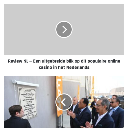
Review
NL
–
Een
uitgebreide
blik
op
dit
populaire
Review NL – Een uitgebreide blik op dit populaire online
online
casino in het Nederlands
casino
in
het
Prime
Nederlands
Minister
Dr.
Mostafa
Madbouly
Attends
the
Inauguration
of