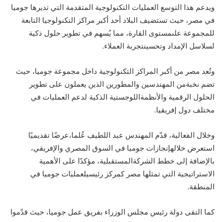
ويدعم
هذا
التوسع
العمليات
التكنولوجية
المتقدمة
التي
تديرها
جوميا
في
مصر
،
حيث
تستضيف
البلاد
أحد
أكبر
مراكز
التكنولوجيا
التابعة
للمجموعة
على
مستوى
القارة
،
مما
ي
سهم
في
تطوير
حلول
ذكية
لسلاسل
الإمداد
وتحسين
تجربة
العملاء
.
وت
عد
مصر
من
أكبر
المراكز
التكنولوجية
داخل
مجموعة
جوميا
،
حيث
تضم
نخبة
من
المهندسين
والمطورين
الذين
يعملون
على
تطوير
الحلول
الرقمية
والأنظمة
اللوجستية
الذكية
لدعم
العمليات
في
مختلف
دول
إفريقيا
.
وخلال
الفعالية
،
قد
م
المهندس
عبد
اللطيف
ع
لما
،
عرض
ا
تقديمي
ا
استعرض
خلاله
إنجازات
جوميا
في
السوق
المصري
والإفريقي
،
بالإضافة
إلى
خطط
الشركة
المستقبلية
،
مؤكد
ا
على
الأهمية
الاستراتيجية
التي
تمثلها
مصر
كمركز
رئيسي
لعمليات
جوميا
في
المنطقة
.
كما
التقى
دولة
رئيس
مجلس
الوزراء
بفريق
عمل
جوميا
،
حيث
قد
موا