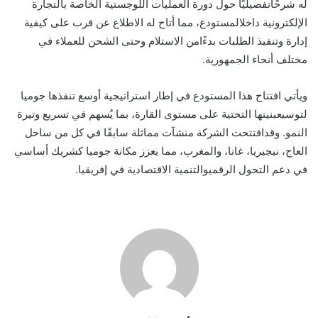
له
شرح
ا
تفصيلي
ا
حول
دورة
العمليات
اللوجستية
الخاصة
بالتجارة
الإلكترونية
داخل
المستودع
،
مما
أتاح
له
الاطلاع
عن
قرب
على
كيفية
إدارة
وتنفيذ
الطلبات
بدء
ا
من
الاستلام
وحتى
الشحن
للعملاء
في
مختلف
أنحاء
الجمهورية
.
ويأتي
افتتاح
هذا
المستودع
في
إطار
استراتيجية
أوسع
تنفذها
جوميا
لتوسيع
بنيتها
التحتية
على
مستوى
القارة
،
بما
ي
سهم
في
تسريع
وتيرة
النمو
.
وقد
افتتحت
الشركة
منشآت
مماثلة
سابق
ا
في
كل
من
ساحل
العاج
،
نيجيريا
،
غانا
،
والمغرب
،
مما
يعزز
مكانة
جوميا
كشريك
أساسي
في
دعم
التحول
الرقمي
والتنمية
الاقتصادية
في
إفريقيا
.