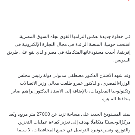
في
خطوة
جديدة
تعكس
التزامها
القوي
تجاه
السوق
المصرية
،
افتتحت
جوميا
،
المنصة
الرائدة
في
مجال
التجارة
الإلكترونية
في
إفريقيا
،
أحدث
مستودعاتها
المتكاملة
في
مصر
والذي
يقع
على
طريق
السويس
.
وقد
شهد
الافتتاح
الدكتور
مصطفى
مدبولي
دولة
رئيس
مجلس
الوزراء
المصري
،
والدكتور
عمرو
طلعت
معالي
وزير
الاتصالات
وتكنولوجيا
المعلومات
،
بالإضافة
إلى
الاستاذ
الدكتور
إبراهيم
صابر
محافظ
القاهرة
.
يمتد
المستودع
الجديد
على
مساحة
تزيد
عن
27000
متر
مربع
،
وي
عد
مركز
ا
لوجستي
ا
متكامل
يهدف
إلى
تعزيز
كفاءة
عمليات
التخزين
والتوزيع
،
وتسريع
وتيرة
التوصيل
في
جميع
المحافظات
،
لا
سيما