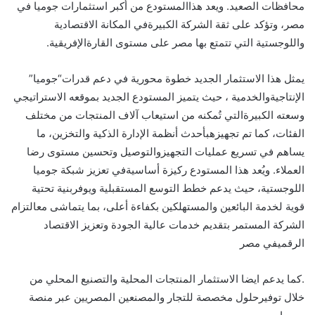
محافظات
الصعيد
.
ويعد
هذا
المستودع
من
أكبر
استثمارات
جوميا
في
مصر
،
وتؤكد
على
ثقة
الشركة
الكبيرة
في
المكانة
الاقتصادية
واللوجستية
التي
تتمتع
بها
مصر
على
مستوى
القارة
الإفريقية
.
يمثل
هذا
الاستثمار
الجديد
خطوة
محورية
في
دعم
قدرات
“
جوميا
”
الإنتاجية
والخدمية
،
حيث
يتميز
المستودع
الجديد
بموقعه
الاستراتيجي
وسعته
الكبيرة
التي
ت
مكنه
من
استيعاب
آلاف
المنتجات
من
مختلف
الفئات
،
كما
تم
تجهيزه
بأحدث
أنظمة
الإدارة
الذكية
والتخزين
،
ما
يساهم
في
تسريع
عمليات
التجهيز
والتوصيل
وتحسين
مستوى
رضا
العملاء
.
وي
عد
هذا
المستودع
ركيزة
أساسية
في
تعزيز
شبكة
جوميا
اللوجستية
،
حيث
يدعم
خطط
التوسع
المستقبلية
ويوفر
بنية
تحتية
قوية
لخدمة
البائعين
والمستهلكين
بكفاءة
أعلى
،
بما
يتماشى
مع
التزام
الشركة
المستمر
بتقديم
خدمات
عالية
الجودة
وتعزيز
الاقتصاد
الرقمي
في
مصر
.
كما
يدعم
ايضا
الاستثمار
المنتجات
المحلية
والتصنيع
المحلي
من
خلال
توفير
حلول
مخصصة
للتجار
والمصنعين
المصريين
عبر
منصة