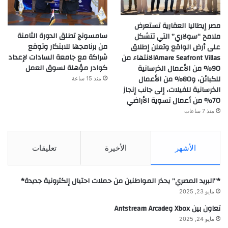
مصر إيطاليا العقارية تستعرض
سامسونج تطلق الدورة الثامنة
ملامح “سولاري” التي تتشكل
من برنامجها للابتكار وتوقع
على أرض الواقع وتعلن إطلاق
شراكة مع جامعة السادات لإعداد
Amare Seafront Villasالانتهاء من
كوادر مؤهلة لسوق العمل
90% من الأعمال الخرسانية
للكبائن، و80% من الأعمال
منذ 15 ساعة
الخرسانية للفيلات، إلى جانب إنجاز
70% من أعمال تسوية الأراضي
منذ 7 ساعات
الأشهر
الأخيرة
تعليقات
*”البريد المصري” يحذر المواطنين من حملات احتيال إلكترونية جديدة*
مايو 23, 2025
تعاون بين Xbox وAntstream Arcade
مايو 24, 2025