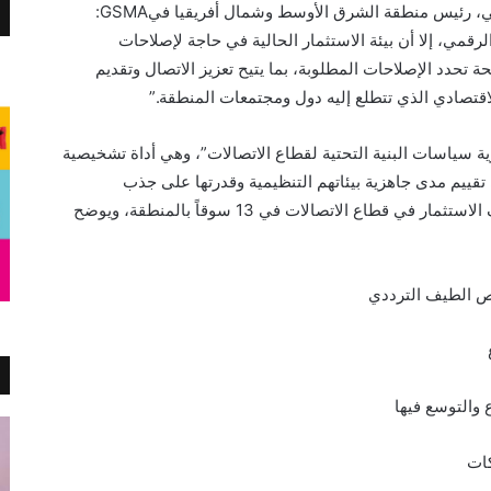
وتعليقًا على هذا التقرير، قال السيد/جواد عباسي، رئيس منطقة الشرق الأوسط وشمال أفريقيا فيGSMA:
قمي، إلا أن بيئة الاستثمار الحالية في حاجة لإصلاحات
Gخارطة طريق واضحة تحدد الإصلاحات المطلوبة، بما يتيح تعزيز الاتصال وتقديم
قتصادي الذي تتطلع إليه دول ومجتمعات المنطقة.”
زية سياسات البنية التحتية لقطاع الاتصالات”، وهي أداة تشخيصية
ت على تقييم مدى جاهزية بيئاتهم التنظيمية وقدرتها على جذب
استثمارات جديدة للقطاع. ويقيّم التقرير ظروف الاستثمار في قطاع الاتصالات في 13 سوقاً بالمنطقة، ويوضح
ص الطيف الترددي
 والتوسع فيها
كات