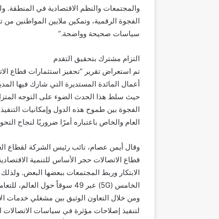
والمجتمعات والنظم الاقتصادية في المنطقة. ول
الفجوة الرقمية، وتمكين ملايين المواطنين من
سياسات صحيحة وواضحة.”
التزام مشترك بتحقيق التقدم
تم استعراض تقرير “تحفيز استثمارات قطاع الا
أعمال المائدة المستديرة التي شارك فيها المدي
حيث سلط هذا الحدث الضوء على التوجه المتزاي
الفجوة بين طموح هذه الدول وإمكانيات التنفيذ 
العام والخاص باعتباره أمرًا ضروريًا لنجاح الت
وقال أيمن عصام، نائب رئيس الشركة لقطاع العل
قطاع الاتصالات حجر الأساس للتنمية الاقتصادي
الابتكار وربط المجتمعات ببعضها البعض. ولذلك 
الخامس (5G) عبر 49 سوقاً حول 
لتنفيذ إصلاحات مؤثرة في سياسات الاتصالات ال