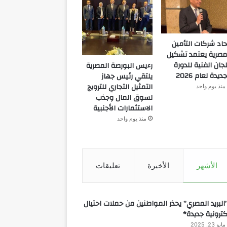
حاد شركات التأمين
مصرية يعتمد تشكيل
لجان الفنية للدورة
رءيس البورصة المصرية
جديدة لعام 2026
يلتقي رئيس جهاز
التمثيل التجاري للترويج
منذ يوم واحد
لسوق المال وجذب
الاستثمارات الأجنبية
منذ يوم واحد
الأشهر
الأخيرة
تعليقات
البريد المصري” يحذر المواطنين من حملات احتيال
كترونية جديدة*
مايو 23, 2025