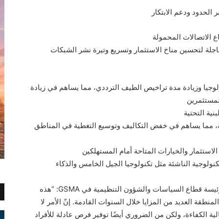
 الحدود ودعم الابتكار
 الاتصالات المحمولة
GSM خمس أولويات عاجلة لتحسين مناخ الاستثمار وتسريع وتيرة نشر الشبكات
ولوجيا وزيادة مدة تراخيص الطيف الترددي، مما يساهم في زيادة
لمستثمرين
ية التحتية
ية، مما يساهم في خفض التكاليف وتوسيع التغطية في المناطق
الاستثمار والخيارات المتاحة أمام المستهلكين
تكنولوجية الناشئة مثل تكنولوجيا الجيل الخامس والذكاء
من جانبها أضافت السيدة/ ميكائيلا أنجونيوس، رئيسة قطاع السياسات والشؤون التنظيمية في GSMA: “هذه
منطقة العديد من المزايا خلال السنوات القادمة. إنّ الأمر لا
ية الكفاءة، ولكن من الضروري أيضًا توفير فرص عادلة للأفراد