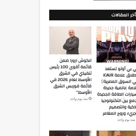
أخر المقالات
انكوش ارورا ضمن
قائمة أقوى 100 رئيس
 بي أوتو تستعد
تنفيذي في الشرق
لإطلاق علامة iCAUR
الأوسط لعام 2026 في
في السوق المصرية
قائمة فوربس الشرق
امة عالمية جديدة
الأوسط”
يارات الطاقة الجديدة
منذ يوم واحد
مع بين التكنولوجيا
ذكية والتصميم
جريء وروح المغامر
منذ يوم واحد