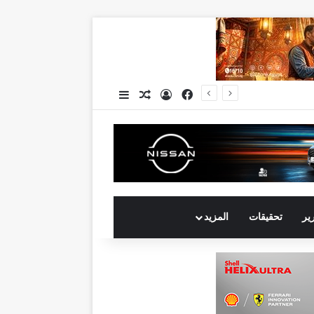
فيسبوك
تسجيل الدخول
مقال عشوائي
إضافة عمود جانبي
جي بي أوتو تستعد لإطلاق علامة iCAUR في السوق المصرية علامة عالمية جديدة لسيارات الطاقة الجديدة تجمع بين التكنولوجيا الذكية والتصميم الجريء وروح المغامر
رير
تحقيقات
المزيد