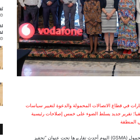
تعاون
لم
لد
مع GSMA لتعزيز الاستثمارات في قطاع الاتصالات المحمولة والدعوة لتغيير سياسات
يا؛ تقرير جديد يسلط الضوء على خمس إصلاحات رئيسية
 المنطقة
استعرضت الجمعية الدولية لشبكات الهاتف المحمول (GSMA) اليوم أحدث تقاريرها تحت عنوان “تحفيز