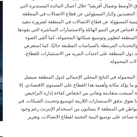
 الأوسط وشمال أفريقيا” خلال أعمال المائدة المستديرة التي
التنفيذيين وكبار المسؤولين عن قطاع الاتصالات في المنطقة.
يمية المسؤولة عن قطاع الاتصالات في المنطقة لضرورة تنفيذ
 اقتناص فرص النمو الهائلة والاستثمارات المباشرة التي يقودها
المنطقة لتطوير وتوسيع شبكاتها المحمولة، كما ألقى الضوء
التحديات المرتبطة بالسياسات المطبقة حاليًا، كما استعرض
د دول المنطقة على اجتذاب المزيد من الاستثمارات للقطاع،
ات المحمولة.
 المحمولة في الناتج المحلي الإجمالي لدول المنطقة سيصل
ن 200 مليار دولار بحلول عام 2030، وهو ما يؤكد مكانة وأهمية هذا القطاع على المستوى الاقتصادي. إلا
الية أصبحت متقادمة وتعاني من انخفاض كفاءة إدارة التراخيص
ا يعوق تدفق الاستثمارات اللازمة لتوسيع وتحديث الشبكات. في
مازال هناك أكثر من 250 مليون مواطن في المنطقة لا يتمكنون من استخدام الإنترنت رغم وجود
تساعد على توسيع البنية التحتية لقطاع الاتصالات، وتعزيز