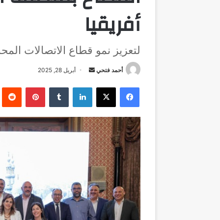
أفريقيا
لتعزيز نمو قطاع الاتصالات المح
أرسل
أحمد فتحي
أبريل 28, 2025
بريدا
فيسبوك
‫X
لينكدإن
بينتيريست
إلكترونيا